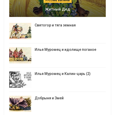
РУССКИЕ БЫЛИНЫ
Житный Дед
Святогор и тяга земная
Илья Муромец и идолище поганое
Илья Муромец и Калин-царь (2)
Добрыня и Змей