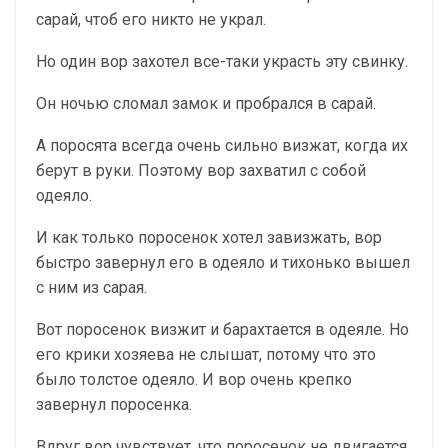
сарай, чтоб его никто не украл.
Но один вор захотел все-таки украсть эту свинку.
Он ночью сломал замок и пробрался в сарай.
А поросята всегда очень сильно визжат, когда их
берут в руки. Поэтому вор захватил с собой
одеяло.
И как только поросенок хотел завизжать, вор
быстро завернул его в одеяло и тихонько вышел
с ним из сарая.
Вот поросенок визжит и барахтается в одеяле. Но
его крики хозяева не слышат, потому что это
было толстое одеяло. И вор очень крепко
завернул поросенка.
Вдруг вор чувствует, что поросенок не двигается