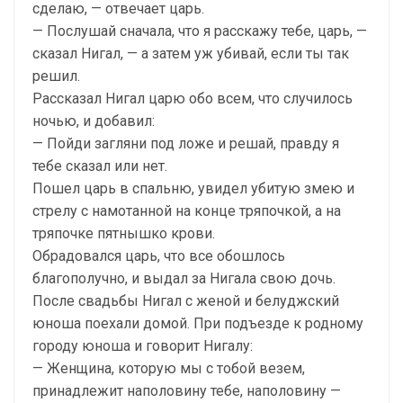
сделаю, — отвечает царь.
— Послушай сначала, что я расскажу тебе, царь, —
сказал Нигал, — а затем уж убивай, если ты так
решил.
Рассказал Нигал царю обо всем, что случилось
ночью, и добавил:
— Пойди загляни под ложе и решай, правду я
тебе сказал или нет.
Пошел царь в спальню, увидел убитую змею и
стрелу с намотанной на конце тряпочкой, а на
тряпочке пятнышко крови.
Обрадовался царь, что все обошлось
благополучно, и выдал за Нигала свою дочь.
После свадьбы Нигал с женой и белуджский
юноша поехали домой. При подъезде к родному
городу юноша и говорит Нигалу:
— Женщина, которую мы с тобой везем,
принадлежит наполовину тебе, наполовину —