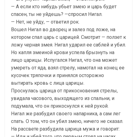
— А если кто нибудь убьет змею и царь будет
спасен, ты не уйдешь? —спросил Нигал.
— Нет, не уйду, — ответил рок.
Вошел Нигал во дворец и залез под ложе, на
котором спал царь с царицей. Смотрит — ползет к
ложу черная змея. Нигал ударил ее саблей и убил.
Но капля змеиной крови успела брызнуть на
лицо царицы. Испугался Нигал, что она может
умереть от яда, взял стрелу, намотал на конец ее
кусочек тряпочки и принялся осторожно
вытирать кровь с лица царицы.
Проснулась царица от прикосновения стрелы,
увидала часового, выходящего из спальни, и
подумала, что он прикоснулся к ней рукой.
Нигал же разбудил своего напарника, а сам лег
спать. О том, что он убил змею, ничего не сказал.
На рассвете разбудила царица мужа и говорит:
— Иди и убей того, что первым стоял на часах.