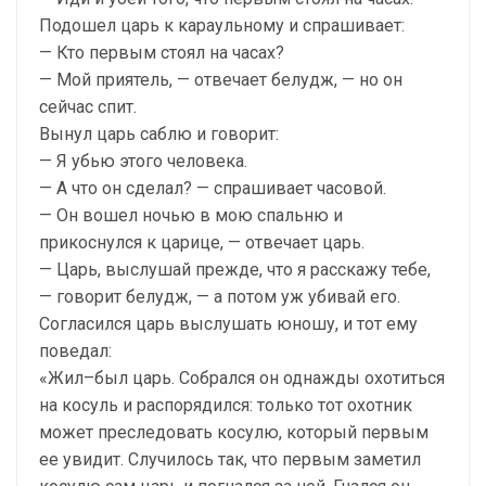
Подошел царь к караульному и спрашивает:
— Кто первым стоял на часах?
— Мой приятель, — отвечает белудж, — но он
сейчас спит.
Вынул царь саблю и говорит:
— Я убью этого человека.
— А что он сделал? — спрашивает часовой.
— Он вошел ночью в мою спальню и
прикоснулся к царице, — отвечает царь.
— Царь, выслушай прежде, что я расскажу тебе,
— говорит белудж, — а потом уж убивай его.
Согласился царь выслушать юношу, и тот ему
поведал:
«Жил–был царь. Собрался он однажды охотиться
на косуль и распорядился: только тот охотник
может преследовать косулю, который первым
ее увидит. Случилось так, что первым заметил