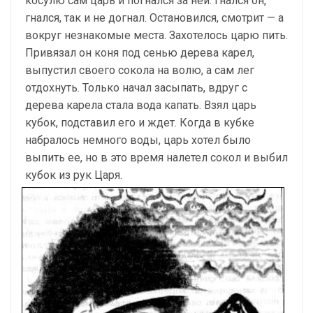
косулю сам царь и погнался за ней. Гнался он,
гнался, так и не догнал. Остановился, смотрит — а
вокруг незнакомые места. Захотелось царю пить.
Привязал он коня под сенью дерева карел,
выпустил своего сокола на волю, а сам лег
отдохнуть. Только начал засыпать, вдруг с
дерева карела стала вода капать. Взял царь
кубок, подставил его и ждет. Когда в кубке
набралось немного воды, царь хотел было
выпить ее, но в это время налетел сокол и выбил
кубок из рук Царя.