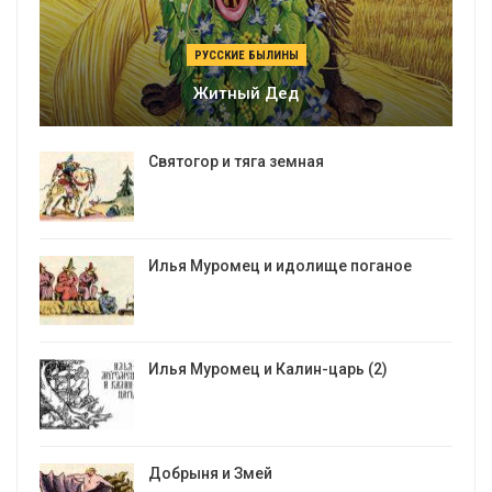
РУССКИЕ БЫЛИНЫ
Житный Дед
Святогор и тяга земная
Илья Муромец и идолище поганое
Илья Муромец и Калин-царь (2)
Добрыня и Змей