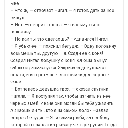
мне.
— Что ж, — отвечает Нигал, — я готов дать за нее
выкуп.
— Нет, —говорит юноша, — я возьму свою
половину.
— Но как ты это сделаешь? —удивился Нигал.
— Я убью ее, — пояснил белудж. —Одну половину
возьмешь ты, другую — я. Ссади ее с коня!
Ссадил Нигал девушку с коня. Юноша вынул
саблю и размахнулся. Закричала девушка от
страха, и изо рта у нее выскочили две черные
змеи.
— Вот теперь девушка твоя, — сказал спутник
Нигала. — Я поступил так, чтобы изгнать из нее
черных змей. Иначе они могли бы тебя ужалить.
А знаешь ли ты, кто я на самом деле? —задал
вопрос белудж. — Я та самая рыба, за свободу
которой ты заплатил рыбаку четыре рупии. Тогда