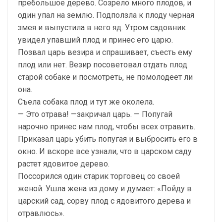
пребольшое дерево. Созрело много плодов, и
один упал на землю. Подползла к плоду черная
змея и выпустила в него яд. Утром садовник
увидел упавший плод и принес его царю.
Позвал царь везира и спрашивает, съесть ему
плод или нет. Везир посоветовал отдать плод
старой собаке и посмотреть, не помолодеет ли
она.
Съела собака плод и тут же околела.
— Это отрава! —закричал царь. — Попугай
нарочно принес нам плод, чтобы всех отравить.
Приказал царь убить попугая и выбросить его в
окно. И вскоре все узнали, что в царском саду
растет ядовитое дерево.
Поссорился один старик торговец со своей
женой. Ушла жена из дому и думает: «Пойду в
царский сад, сорву плод с ядовитого дерева и
отравлюсь».