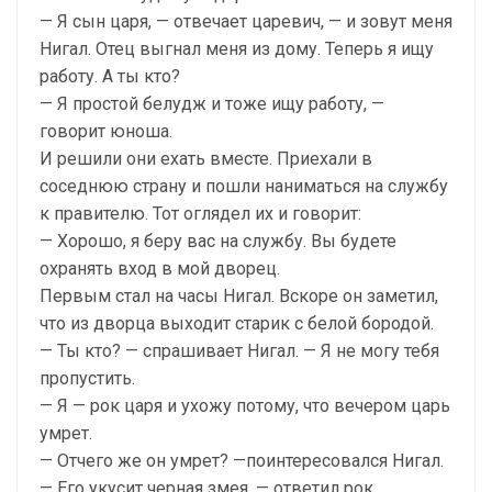
— Я сын царя, — отвечает царевич, — и зовут меня
Нигал. Отец выгнал меня из дому. Теперь я ищу
работу. А ты кто?
— Я простой белудж и тоже ищу работу, —
говорит юноша.
И решили они ехать вместе. Приехали в
соседнюю страну и пошли наниматься на службу
к правителю. Тот оглядел их и говорит:
— Хорошо, я беру вас на службу. Вы будете
охранять вход в мой дворец.
Первым стал на часы Нигал. Вскоре он заметил,
что из дворца выходит старик с белой бородой.
— Ты кто? — спрашивает Нигал. — Я не могу тебя
пропустить.
— Я — рок царя и ухожу потому, что вечером царь
умрет.
— Отчего же он умрет? —поинтересовался Нигал.
— Его укусит черная змея, — ответил рок.