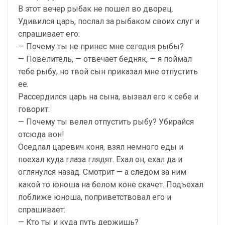
В этот вечер рыбак не пошел во дворец.
Удивился царь, послал за рыбаком своих слуг и
спрашивает его:
— Почему ты не принес мне сегодня рыбы?
— Повелитель, — отвечает бедняк, — я поймал
тебе рыбу, но твой сын приказал мне отпустить
ее.
Рассердился царь на сына, вызвал его к себе и
говорит:
— Почему ты велел отпустить рыбу? Убирайся
отсюда вон!
Оседлал царевич коня, взял немного еды и
поехал куда глаза глядят. Ехал он, ехал да и
оглянулся назад. Смотрит — а следом за ним
какой то юноша на белом коне скачет. Подъехал
поближе юноша, поприветствовал его и
спрашивает:
— Кто ты и куда путь держишь?