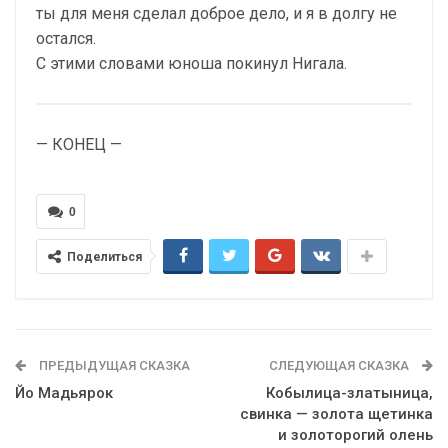
ты для меня сделал доброе дело, и я в долгу не
остался.
С этими словами юноша покинул Нигала.
— КОНЕЦ —
0
Поделиться
ПРЕДЫДУЩАЯ СКАЗКА
СЛЕДУЮЩАЯ СКАЗКА
Йо Мадьярок
Кобылица-златыница,
свинка — золота щетинка
и золоторогий олень