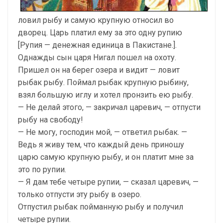
ловил рыбу и самую крупную относил во
дворец. Царь платил ему за это одну рупию
[Рупия — денежная единица в Пакистане.].
Однажды сын царя Нигал пошел на охоту.
Пришел он на берег озера и видит — ловит
рыбак рыбу. Поймал рыбак крупную рыбину,
взял большую иглу и хотел пронзить ею рыбу.
— Не делай этого, — закричал царевич, — отпусти
рыбу на свободу!
— Не могу, господин мой, — ответил рыбак. —
Ведь я живу тем, что каждый день приношу
царю самую крупную рыбу, и он платит мне за
это по рупии.
— Я дам тебе четыре рупии, — сказал царевич, —
только отпусти эту рыбу в озеро.
Отпустил рыбак пойманную рыбу и получил
четыре рупии.