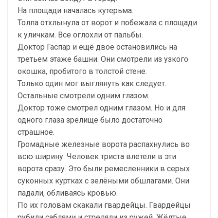
На площади началась кутерьма.
Толпа отхлынула от ворот и побежала с площади
к уличкам. Все оглохли от пальбы.
Доктор Гаспар и ещё двое остановились на
третьем этаже башни. Они смотрели из узкого
окошка, пробитого в толстой стене.
Только один мог выглянуть как следует.
Остальные смотрели одним глазом.
Доктор тоже смотрел одним глазом. Но и для
одного глаза зрелище было достаточно
страшное.
Громадные железные ворота распахнулись во
всю ширину. Человек триста влетели в эти
ворота сразу. Это были ремесленники в серых
суконных куртках с зелёными обшлагами. Они
падали, обливаясь кровью.
По их головам скакали гвардейцы. Гвардейцы
рубили саблями и стреляли из ружей. Жёлтые