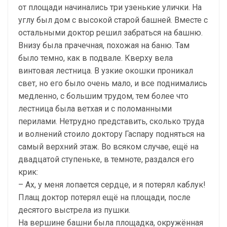
от площади начинались три узенькие улички. На
углу был дом с высокой старой башней. Вместе с
остальными доктор решил забраться на башню.
Внизу была прачечная, похожая на баню. Там
было темно, как в подвале. Кверху вела
винтовая лестница. В узкие окошки проникал
свет, но его было очень мало, и все поднимались
медленно, с большим трудом, тем более что
лестница была ветхая и с поломанными
перилами. Нетрудно представить, сколько труда
и волнений стоило доктору Гаспару подняться на
самый верхний этаж. Во всяком случае, ещё на
двадцатой ступеньке, в темноте, раздался его
крик:
– Ах, у меня лопается сердце, и я потерял каблук!
Плащ доктор потерял ещё на площади, после
десятого выстрела из пушки.
На вершине башни была площадка, окружённая