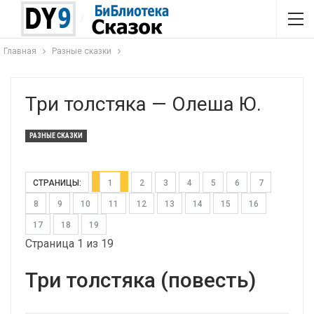
Главная
Разные сказки
Три толстяка — Олеша Ю.
РАЗНЫЕ СКАЗКИ
СТРАНИЦЫ:
1
2
3
4
5
6
7
8
9
10
11
12
13
14
15
16
17
18
19
Страница 1 из 19
Три толстяка (повесть)