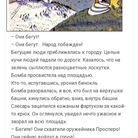
– Они бегут!
– Они бегут… Народ побеждён!
Бегущие люди приближались к городу. Целые
кучи людей падали по дороге. Казалось, что на
зелень сыплются разноцветные лоскутки.
Бомба просвистела над площадью.
Кто-то, испугавшись, уронил бинокль.
Бомба разорвалась, и все, кто был на верхушке
башни, кинулись обратно, вниз, внутрь башни.
Слесарь зацепился кожаным фартуком за какой-
то крюк. Он оглянулся, увидел нечто ужасное и
заорал на всю площадь:
– Бегите! Они схватили оружейника Просперо!
Они сейчас войдут в город!