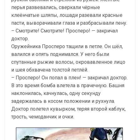
перья развевались, сверкали чёрные
клеёнчатые шляпы, лошади разевали красные
пасти, выворачивали глаза и разбрасывали пену.
– Смотрите! Смотрите! Просперо! — закричал
доктор.
Оружейника Просперо тащили в петле. Он шёл,
валился и опять поднимался. У него были
спутанные рыжие волосы, окровавленное лицо
и шея обхвачена толстой петлёй.
– Просперо! Он попал в плен! — закричал доктор.
В это время бомба влетела в прачечную. Башня
наклонилась, качнулась, одну секунду
задержалась в косом положении и рухнула.
Доктор полетел кувырком, теряя второй каблук,
трость, чемоданчик и очки.