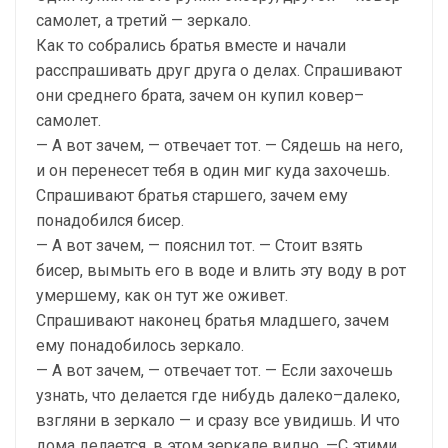
самолет, а третий — зеркало.
Как то собрались братья вместе и начали
расспрашивать друг друга о делах. Спрашивают
они среднего брата, зачем он купил ковер–
самолет.
— А вот зачем, — отвечает тот. — Сядешь на него,
и он перенесет тебя в один миг куда захочешь.
Спрашивают братья старшего, зачем ему
понадобился бисер.
— А вот зачем, — пояснил тот. — Стоит взять
бисер, вымыть его в воде и влить эту воду в рот
умершему, как он тут же оживет.
Спрашивают наконец братья младшего, зачем
ему понадобилось зеркало.
— А вот зачем, — отвечает тот. — Если захочешь
узнать, что делается где нибудь далеко–далеко,
взгляни в зеркало — и сразу все увидишь. И что
дома делается, в этом зеркале видно. —С этими