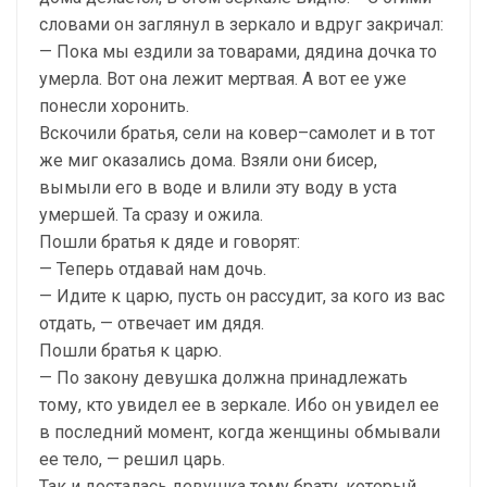
словами он заглянул в зеркало и вдруг закричал:
— Пока мы ездили за товарами, дядина дочка то
умерла. Вот она лежит мертвая. А вот ее уже
понесли хоронить.
Вскочили братья, сели на ковер–самолет и в тот
же миг оказались дома. Взяли они бисер,
вымыли его в воде и влили эту воду в уста
умершей. Та сразу и ожила.
Пошли братья к дяде и говорят:
— Теперь отдавай нам дочь.
— Идите к царю, пусть он рассудит, за кого из вас
отдать, — отвечает им дядя.
Пошли братья к царю.
— По закону девушка должна принадлежать
тому, кто увидел ее в зеркале. Ибо он увидел ее
в последний момент, когда женщины обмывали
ее тело, — решил царь.
Так и досталась девушка тому брату, который