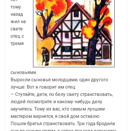
тому
назад
жил на
свете
отец с
тремя
сыновьями.
Выросли сыновья молодцами, один другого
лучше. Вот и говорит им отец:
— Ступайте, дети, по белу свету странствовать,
людей посмотрите и какому-нибудь делу
научитесь. Тому из вас, кто самым лучшим
мастером вернется, я свой дом оставлю.
Пошли братья странствовать. Три года бродили
они по чужим краям, а через три года вернулись