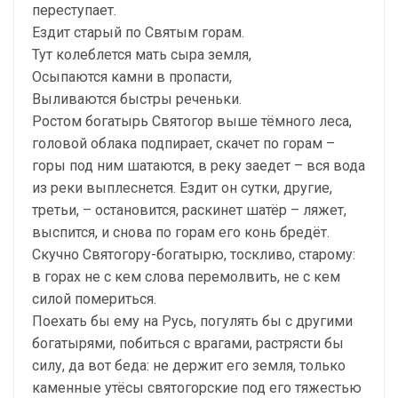
переступает.
Ездит старый по Святым горам.
Тут колеблется мать сыра земля,
Осыпаются камни в пропасти,
Выливаются быстры реченьки.
Ростом богатырь Святогор выше тёмного леса,
головой облака подпирает, скачет по горам –
горы под ним шатаются, в реку заедет – вся вода
из реки выплеснется. Ездит он сутки, другие,
третьи, – остановится, раскинет шатёр – ляжет,
выспится, и снова по горам его конь бредёт.
Скучно Святогору-богатырю, тоскливо, старому:
в горах не с кем слова перемолвить, не с кем
силой помериться.
Поехать бы ему на Русь, погулять бы с другими
богатырями, побиться с врагами, растрясти бы
силу, да вот беда: не держит его земля, только
каменные утёсы святогорские под его тяжестью