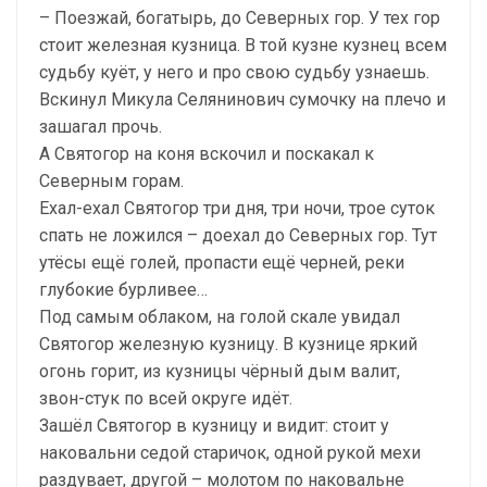
– Поезжай, богатырь, до Северных гор. У тех гор
стоит железная кузница. В той кузне кузнец всем
судьбу куёт, у него и про свою судьбу узнаешь.
Вскинул Микула Селянинович сумочку на плечо и
зашагал прочь.
А Святогор на коня вскочил и поскакал к
Северным горам.
Ехал-ехал Святогор три дня, три ночи, трое суток
спать не ложился – доехал до Северных гор. Тут
утёсы ещё голей, пропасти ещё черней, реки
глубокие бурливее…
Под самым облаком, на голой скале увидал
Святогор железную кузницу. В кузнице яркий
огонь горит, из кузницы чёрный дым валит,
звон-стук по всей округе идёт.
Зашёл Святогор в кузницу и видит: стоит у
наковальни седой старичок, одной рукой мехи
раздувает, другой – молотом по наковальне