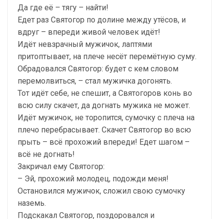
Да где её – тягу – найти!
Едет раз Святогор по долине между утёсов, и
вдруг – впереди живой человек идёт!
Идёт невзрачный мужичок, лаптями
притоптывает, на плече несёт перемётную суму.
Обрадовался Святогор: будет с кем словом
перемолвиться, – стал мужичка догонять.
Тот идёт себе, не спешит, а Святогоров конь во
всю силу скачет, да догнать мужика не может.
Идёт мужичок, не торопится, сумочку с плеча на
плечо перебрасывает. Скачет Святогор во всю
прыть – всё прохожий впереди! Едет шагом –
всё не догнать!
Закричал ему Святогор:
– Эй, прохожий молодец, подожди меня!
Остановился мужичок, сложил свою сумочку
наземь.
Подскакал Святогор, поздоровался и