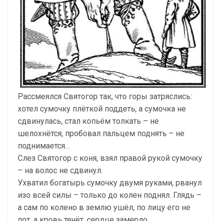
Рассмеялся Святогор так, что горы затряслись:
хотел сумочку плёткой поддеть, а сумочка не
сдвинулась, стал копьём толкать – не
шелохнётся, пробовал пальцем поднять – не
поднимается…
Слез Святогор с коня, взял правой рукой сумочку
– на волос не сдвинул.
Ухватил богатырь сумочку двумя руками, рванул
изо всей силы – только до колен поднял. Глядь –
а сам по колено в землю ушёл, по лицу его не
пот, а кровь течёт, сердце замерло…