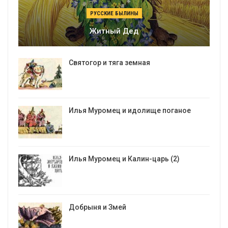
РУССКИЕ БЫЛИНЫ
Житный Дед
Святогор и тяга земная
Илья Муромец и идолище поганое
Илья Муромец и Калин-царь (2)
Добрыня и Змей