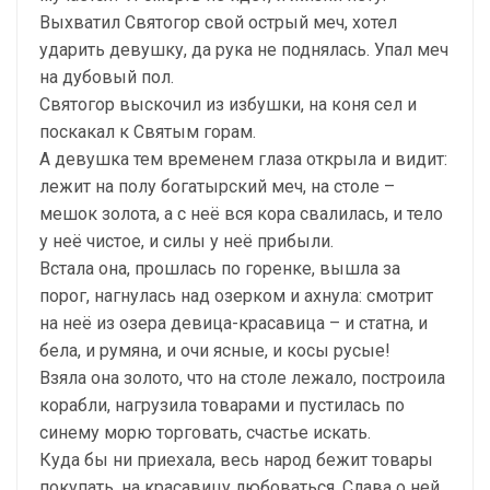
Выхватил Святогор свой острый меч, хотел
ударить девушку, да рука не поднялась. Упал меч
на дубовый пол.
Святогор выскочил из избушки, на коня сел и
поскакал к Святым горам.
А девушка тем временем глаза открыла и видит:
лежит на полу богатырский меч, на столе –
мешок золота, а с неё вся кора свалилась, и тело
у неё чистое, и силы у неё прибыли.
Встала она, прошлась по горенке, вышла за
порог, нагнулась над озерком и ахнула: смотрит
на неё из озера девица-красавица – и статна, и
бела, и румяна, и очи ясные, и косы русые!
Взяла она золото, что на столе лежало, построила
корабли, нагрузила товарами и пустилась по
синему морю торговать, счастье искать.
Куда бы ни приехала, весь народ бежит товары
покупать, на красавицу любоваться. Слава о ней