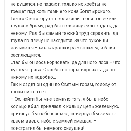
не рушатся, не падают, только их хребты не
трещат под копытами его коня богатырского.
Тяжко Святогору от своей силы, носит он её как
трудное бремя, рад бы половину силы отдать, да
некому. Рад бы самый тяжкий труд справить, да
труда по плечу не находится. За что рукой ни
возьмётся – всё в крошки рассыплется, в блин
расплющится.
Стал бы он леса корчевать, да для него леса – что
луговая трава. Стал бы он горы ворочать, да это
никому не надобно…
Так и ездит он один по Святым горам, голову от
тоски ниже гнёт…
– Эх, найти бы мне земную тягу, я бы в небо
кольцо вбил, привязал к кольцу цепь железную,
притянул бы небо к земле, повернул бы землю
краем вверх, небо с землёй смешал, –
поистратил бы немного силушки!