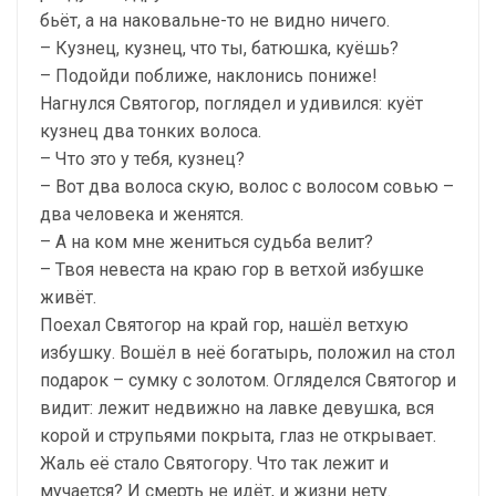
бьёт, а на наковальне-то не видно ничего.
– Кузнец, кузнец, что ты, батюшка, куёшь?
– Подойди поближе, наклонись пониже!
Нагнулся Святогор, поглядел и удивился: куёт
кузнец два тонких волоса.
– Что это у тебя, кузнец?
– Вот два волоса скую, волос с волосом совью –
два человека и женятся.
– А на ком мне жениться судьба велит?
– Твоя невеста на краю гор в ветхой избушке
живёт.
Поехал Святогор на край гор, нашёл ветхую
избушку. Вошёл в неё богатырь, положил на стол
подарок – сумку с золотом. Огляделся Святогор и
видит: лежит недвижно на лавке девушка, вся
корой и струпьями покрыта, глаз не открывает.
Жаль её стало Святогору. Что так лежит и
мучается? И смерть не идёт, и жизни нету.