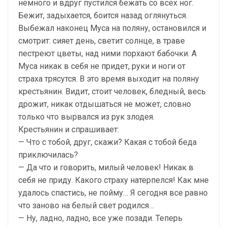
немного и вдруг пустился бежать со всех ног.
Бежит, задыхается, боится назад оглянуться.
Выбежал наконец Муса на поляну, остановился и
смотрит: сияет день, светит солнце, в траве
пестреют цветы, над ними порхают бабочки. А
Муса никак в себя не придет, руки и ноги от
страха трясутся. В это время выходит на поляну
крестьянин. Видит, стоит человек, бледный, весь
дрожит, никак отдышаться не может, словно
только что вырвался из рук злодея.
Крестьянин и спрашивает:
— Что с тобой, друг, скажи? Какая с тобой беда
приключилась?
— Да что и говорить, милый человек! Никак в
себя не приду. Какого страху натерпелся! Как мне
удалось спастись, не пойму… Я сегодня все равно
что заново на белый свет родился…
— Ну, ладно, ладно, все уже позади. Теперь