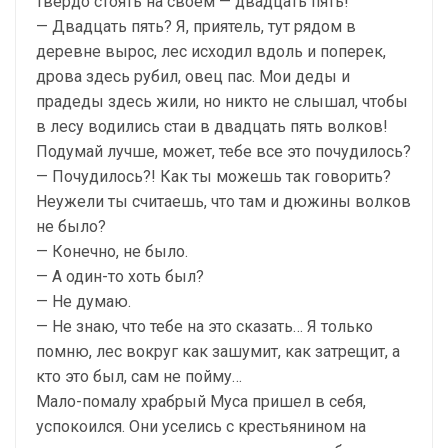
твердо стоять на своем — двадцать пять!
— Двадцать пять? Я, приятель, тут рядом в
деревне вырос, лес исходил вдоль и поперек,
дрова здесь рубил, овец пас. Мои деды и
прадеды здесь жили, но никто не слышал, чтобы
в лесу водились стаи в двадцать пять волков!
Подумай лучше, может, тебе все это почудилось?
— Почудилось?! Как ты можешь так говорить?
Неужели ты считаешь, что там и дюжины волков
не было?
— Конечно, не было.
— А один-то хоть был?
— Не думаю.
— Не знаю, что тебе на это сказать… Я только
помню, лес вокруг как зашумит, как затрещит, а
кто это был, сам не пойму…
Мало-помалу храбрый Муса пришел в себя,
успокоился. Они уселись с крестьянином на