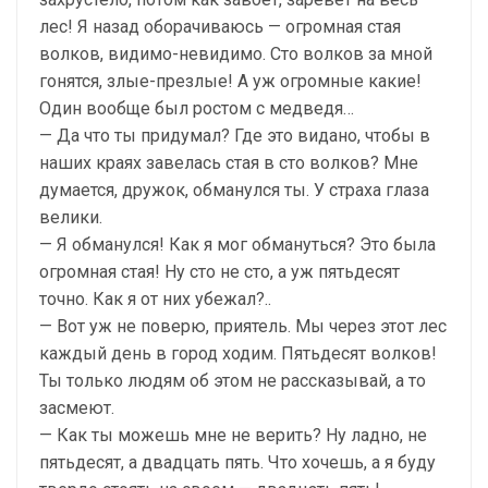
лес! Я назад оборачиваюсь — огромная стая
волков, видимо-невидимо. Сто волков за мной
гонятся, злые-презлые! А уж огромные какие!
Один вообще был ростом с медведя…
— Да что ты придумал? Где это видано, чтобы в
наших краях завелась стая в сто волков? Мне
думается, дружок, обманулся ты. У страха глаза
велики.
— Я обманулся! Как я мог обмануться? Это была
огромная стая! Ну сто не сто, а уж пятьдесят
точно. Как я от них убежал?..
— Вот уж не поверю, приятель. Мы через этот лес
каждый день в город ходим. Пятьдесят волков!
Ты только людям об этом не рассказывай, а то
засмеют.
— Как ты можешь мне не верить? Ну ладно, не
пятьдесят, а двадцать пять. Что хочешь, а я буду