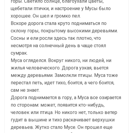
горы. Светило солнце, благоухали цветы,
щебетали птички, и настроение у Мусы было
хорошее. Он шел и громко пел.
Вскоре дорога стала круто подниматься по
склону горы, покрытому высокими деревьями.
Сосны и ели росли здесь так плотно, что
несмотря на солнечный день в чаще стоял
сумрак.
Муса огляделся. Вокруг никого, ни людей, ни
жилья человеческого. Дорога узкая, вьется
между деревьями. Замолкли птицы. Муса тоже
перестал петь, идет тихо, боится, а чего боится,
сам не знает.
Дорога поднимается в гору, а Муса все озирается
по сторонам: может, появится кто-нибудь,
человек или птица. Но никого нет, только ветер
гудит в вышине и тихо раскачивает верхушки
деревьев. Жутко стало Мусе. Он прошел еще