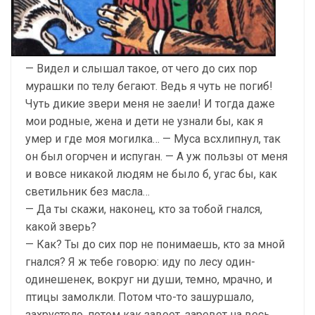
— Видел и слышал такое, от чего до сих пор
мурашки по телу бегают. Ведь я чуть не погиб!
Чуть дикие звери меня не заели! И тогда даже
мои родные, жена и дети не узнали бы, как я
умер и где моя могилка… — Муса всхлипнул, так
он был огорчен и испуган. — А уж пользы от меня
и вовсе никакой людям не было б, угас бы, как
светильник без масла…
— Да ты скажи, наконец, кто за тобой гнался,
какой зверь?
— Как? Ты до сих пор не понимаешь, кто за мной
гнался? Я ж тебе говорю: иду по лесу один-
одинешенек, вокруг ни души, темно, мрачно, и
птицы замолкли. Потом что-то зашуршало,
захрустело, потом как завоет, заревет на весь