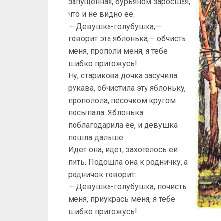
запущенная, бурьяном заросшая,
что и не видно её.
— Девушка-голубушка,—
говорит эта яблонька,— обчисть
меня, прополи меня, я тебе
шибко пригожусь!
Ну, старикова дочка засучила
рукава, обчистила эту яблоньку,
прополола, песочком кругом
посыпала. Яблонька
поблагодарила её, и девушка
пошла дальше.
Идёт она, идёт, захотелось ей
пить. Подошла она к родничку, а
родничок говорит:
— Девушка-голубушка, почисть
меня, приукрась меня, я тебе
шибко пригожусь!