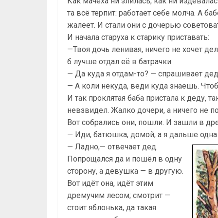
Как мачеха ни злилась, как ни издевалас
та всё терпит: работает себе молча. А ба
жалеет. И стали они с дочерью советоват
И начала старуха к старику приставать:
—Твоя дочь ленивая, ничего не хочет дел
б лучше отдал её в батрачки.
— Да куда я отдам-то? — спрашивает дед
— А коли некуда, веди куда знаешь. Что
И так проклятая баба пристала к деду, та
невзвидел. Жалко дочери, а ничего не п
Вот собрались они, пошли. И зашли в дре
— Иди, батюшка, домой, а я дальше одна 
— Ладно,— отвечает дед.
Попрощался да и пошёл в одну
сторону, а девушка — в другую.
Вот идёт она, идёт этим
дремучим лесом; смотрит —
стоит яблонька, да такая