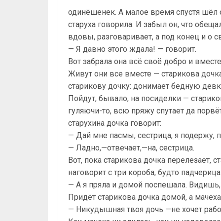
одинёшенек. А малое время спустя шёл о
старуха говорила. И забыл он, что обеща
вдовы, разговаривает, а под конец и о с
— Я давно этого ждала! — говорит.
Вот забрала она всё своё добро и вмест
Живут они все вместе — старикова дочка
старикову дочку: донимает бедную девку
Пойдут, бывало, на посиделки — стариков
гуляючи-то, всю пряжу спутает да порвё
старухина дочка говорит:
— Дай мне пасмы, сестрица, я подержу, 
— Ладно,—отвечает,—на, сестрица.
Вот, пока старикова дочка перелезает, с
наговорит с три короба, будто падчерица
— А я пряла и домой поспешала. Видишь,
Придёт старикова дочка домой, а мачеха 
— Никудышная твоя дочь —не хочет работ