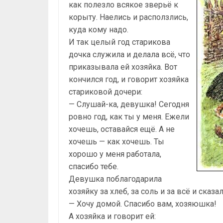
как полезло всякое зверьё к
корыту. Наелись и расползлись,
куда кому надо.
И так целый год старикова
дочка служила и делала всё, что
приказывала ей хозяйка. Вот
кончился год, и говорит хозяйка
стариковой дочери:
— Слушай-ка, девушка! Сегодня
ровно год, как ты у меня. Ежели
хочешь, оставайся ещё. А не
хочешь — как хочешь. Ты
хорошо у меня работала,
спасибо тебе.
Девушка поблагодарила
хозяйку за хлеб, за соль и за всё и сказал
— Хочу домой. Спасибо вам, хозяюшка!
А хозяйка и говорит ей: