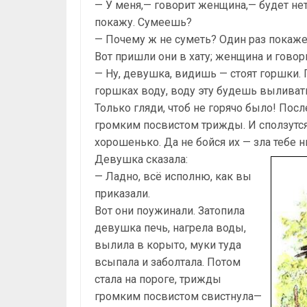
— У меня,— говорит женщина,— будет нет
покажу. Сумеешь?
— Почему ж не суметь? Один раз покажет
Вот пришли они в хату; женщина и говор
— Ну, девушка, видишь — стоят горшки. 
горшках воду, воду эту будешь выливать
Только гляди, чтоб не горячо было! Пос
громким посвистом трижды. И сползутс
хорошенько. Да не бойся их — зла тебе н
Девушка сказала:
— Ладно, всё исполню, как вы
приказали.
Вот они поужинали. Затопила
девушка печь, нагрела воды,
вылила в корыто, муки туда
всыпала и заболтала. Потом
стала на пороге, трижды
громким посвистом свистнула—