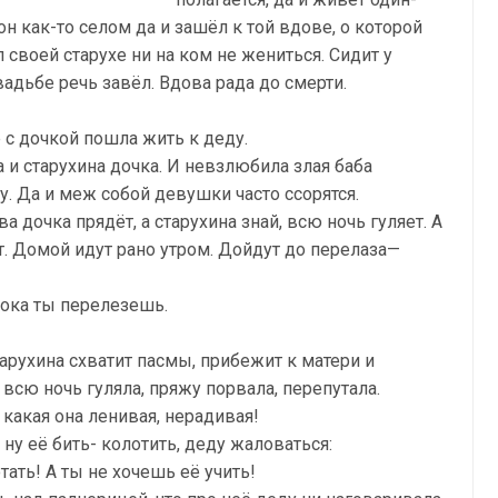
н как-то селом да и зашёл к той вдове, о которой
л своей старухе ни на ком не жениться. Сидит у
вадьбе речь завёл. Вдова рада до смерти.
е с дочкой пошла жить к деду.
 и старухина дочка. И невзлюбила злая баба
. Да и меж собой девушки часто ссорятся.
а дочка прядёт, а старухина знай, всю ночь гуляет. А
т. Домой идут рано утром. Дойдут до перелаза—
пока ты перелезешь.
тарухина схватит пасмы, прибежит к матери и
 всю ночь гуляла, пряжу порвала, перепутала.
 какая она ленивая, нерадивая!
ну её бить- колотить, деду жаловаться:
ать! А ты не хочешь её учить!