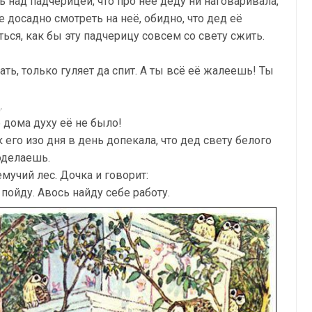
ь над падчерицей, что про неё деду ни наговаривала,
бе досадно смотреть на неё, обидно, что дед её
ься, как бы эту падчерицу совсем со свету сжить.
ать, только гуляет да спит. А ты всё её жалеешь! Ты
.
б дома духу её не было!
к его изо дня в день допекала, что дед свету белого
оделаешь.
мучий лес. Дочка и говорит:
пойду. Авось найду себе работу.