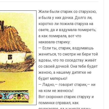
Жили были старик со старухою,
и была у них дочка. Долго ли,
коротко ли пожила старуха на
свете, да и вздумала помереть;
а как помирала, вот что
наказала старику:
— Если ты, старик, вздумаешь
жениться, то смотри не бери той
вдовы, что по соседству живёт
со своей дочкой. Она тебе будет
женою, а нашему дитятке не
будет матерью!
— Ладно,— говорит старик,— ни
на ком не женюсь!
Вот схоронил старик старуху и
поминки справил, как
полагается, да и живёт один-