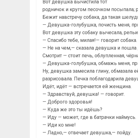
Вот девушка вычистила тот
родничок и кругом песочком посыпала; 
Бежит навстречу собака, да такая шелудив
— Девушка-голубушка, почисть меня, пр
Вот девушка эту собаку вычесала, репьи
— Спасибо тебе, милая!— говорит собака.
— Не на чем,— сказала девушка и пошла
Смотрит — стоит печь, облупленная, чёрн
— Девушка-голубушка, обмажь меня, при
Ну, девушка замесила глину, обмазала е
разрисовала. Печка поблагодарила деву
Идёт, идёт — встречается ей женщина.
— Здравствуй, девушка! — говорит.
— Доброго здоровья!
— Куда же это ты идёшь?
— Иду — может, где в батрачки наймусь.
— Иди ко мне!
— Ладно,— отвечает девушка,— пойду.