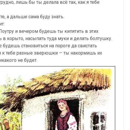
рудно, лишь бы ты делала всё так, как я тебе
е, а дальше сама буду знать.
ит:
Поутру и вечером будешь ты кипятить в этих
 в корыто, насыпать туда муки и делать болтушку.
ле будешь становиться на пороге да свистать
я к тебе разные зверюшки — ты накормишь их
икакого не будет.