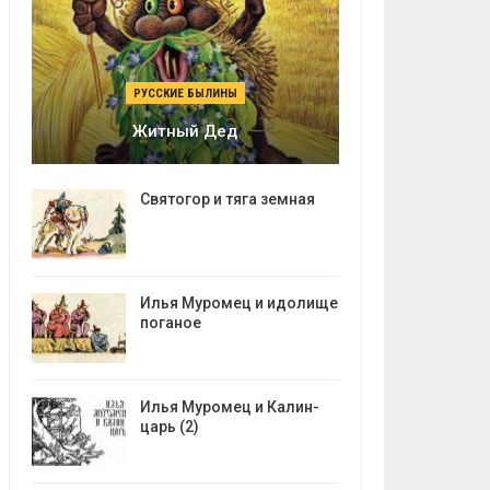
РУССКИЕ БЫЛИНЫ
Житный Дед
Святогор и тяга земная
Илья Муромец и идолище
поганое
Илья Муромец и Калин-
царь (2)