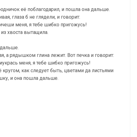
родничок её поблагодарил, и пошла она дальше.
ая, глаза б не глядели, и говорит:
ичеши меня, я тебе шибко пригожусь!
 из хвоста вытащила.
 дальше.
ая, а рядышком глина лежит. Вот печка и говорит:
укрась меня, я тебе шибко пригожусь!
ё кругом, как следует быть, цветами да листьями
шку, и она пошла дальше.