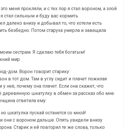
то меня прокляли, и с тех пор я стал вороном, а злой
 я стал сильным и буду вас кормить.
дел далеко внизу и добывал то, что хотели есть
 жить безбедно. Потом старуха умерла и завещала
 моим сестрам. Я сделаю тебя богатым!
хний мир.
род-дом. Ворон говорит старику:
н в тот дом. Там в углу сидит и плачет пожилая
 у неё, почему она плачет. Если она скажет, что
ё деревянную шкатулку в обмен за рассказ обо мне.
Женщина ответила ему:
но шкатулка пускай останется со мной!
ели они с вороном дальше. Опять увидели внизу
рона. Старик и ей повторил те же слова, только