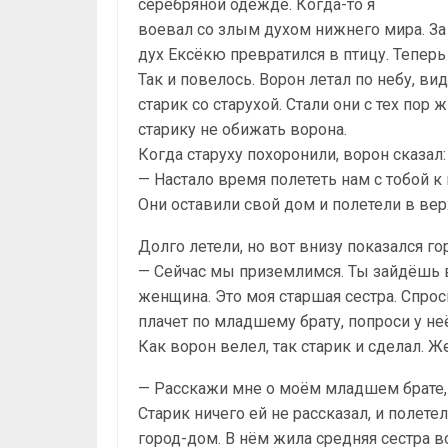
серебряной одежде. Когда-то я
воевал со злым духом нижнего мира. За э
дух Ексёкю превратился в птицу. Теперь
Так и повелось. Ворон летал по небу, ви
старик со старухой. Стали они с тех пор
старику не обижать ворона.
Когда старуху похоронили, ворон сказал:
— Настало время полететь нам с тобой к
Они оставили свой дом и полетели в вер
Долго летели, но вот внизу показался го
— Сейчас мы приземлимся. Ты зайдёшь во
женщина. Это моя старшая сестра. Спроси
плачет по младшему брату, попроси у не
Как ворон велел, так старик и сделал. 
— Расскажи мне о моём младшем брате, 
Старик ничего ей не рассказал, и полет
город-дом. В нём жила средняя сестра во