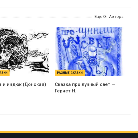
Еще От Автора
АЗКИ
РАЗНЫЕ СКАЗКИ
ка и индюк (Донская)
Сказка про лунный свет —
Гернет Н.