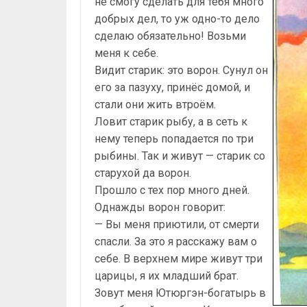
не смогу сделать для тебя много
добрых дел, то уж одно-то дело
сделаю обязательно! Возьми
меня к себе.
Видит старик: это ворон. Сунул он
его за пазуху, принёс домой, и
стали они жить втроём.
Ловит старик рыбу, а в сеть к
нему теперь попадается по три
рыбины. Так и живут — старик со
старухой да ворон.
Прошло с тех пор много дней.
Однажды ворон говорит:
— Вы меня приютили, от смерти
спасли. За это я расскажу вам о
себе. В верхнем мире живут три
царицы, я их младший брат.
Зовут меня Ютюргэн-богатырь в