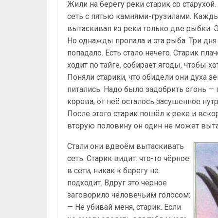
Жили на берегу реки старик со старухой.
сеть с пятью камнями-грузилами. Кажды
вытаскивал из реки только две рыбки. Э
Но однажды пропала и эта рыба. Три дня 
попадало. Есть стало нечего. Старик пла
ходит по тайге, собирает ягоды, чтобы хо
Поняли старики, что обидели они духа з
питались. Надо было задобрить огонь — 
корова, от неё осталось засушенное нутр
После этого старик пошёл к реке и вскор
вторую половину он один не может вытащ
Стали они вдвоём вытаскивать
сеть. Старик видит: что-то чёрное
в сети, никак к берегу не
подходит. Вдруг это чёрное
заговорило человечьим голосом:
— Не убивай меня, старик. Если