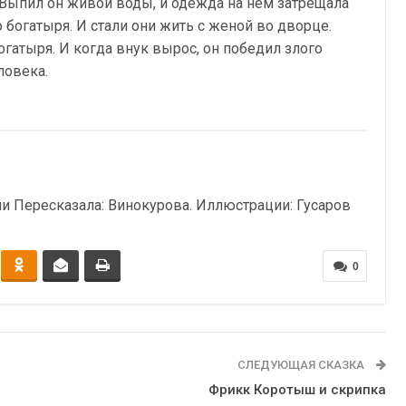
. Выпил он живой воды, и одежда на нём затрещала
 богатыря. И стали они жить с женой во дворце.
гатыря. И когда внук вырос, он победил злого
ловека.
ми Пересказала: Винокурова. Иллюстрации: Гусаров
0
СЛЕДУЮЩАЯ СКАЗКА
Фрикк Коротыш и скрипка