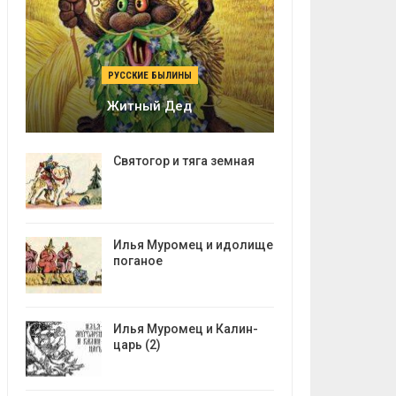
РУССКИЕ БЫЛИНЫ
Житный Дед
Святогор и тяга земная
Илья Муромец и идолище
поганое
Илья Муромец и Калин-
царь (2)