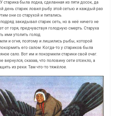
 У старика была лодка, сделанная из пяти досок, да
й день старик ловил рыбу этой сетью и каждый раз
тим они со старухой и питались.
подряд закидывал старик сеть, но в неё ничего не
чет от горя, предчувствуя голодную смерть. Старуха
ть ими утолить голод.
емли и огня, поэтому и лишились рыбы, которой
покормить его салом. Когда-то у стариков была
яное сало. Вот им и покормили старики свой очаг.
е вернулся, сказав, что половину сети отсекло, а
ить из реки. Там что-то тяжёлое.