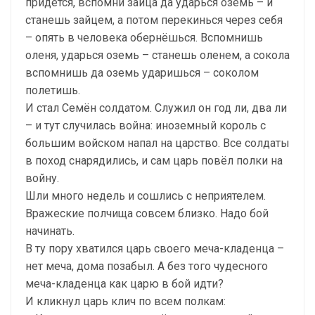
придется, вспомни зайца да ударься оземь – и
станешь зайцем, а потом перекинься через себя
– опять в человека обернёшься. Вспомнишь
оленя, ударься оземь – станешь оленем, а сокола
вспомнишь да оземь ударишься – соколом
полетишь.
И стал Семён солдатом. Служил он год ли, два ли
– и тут случилась война: иноземный король с
большим войском напал на царство. Все солдаты
в поход снарядились, и сам царь повёл полки на
войну.
Шли много недель и сошлись с неприятелем.
Вражеские полчища совсем близко. Надо бой
начинать.
В ту пору хватился царь своего меча-кладенца –
нет меча, дома позабыл. А без того чудесного
меча-кладенца как царю в бой идти?
И кликнул царь клич по всем полкам: