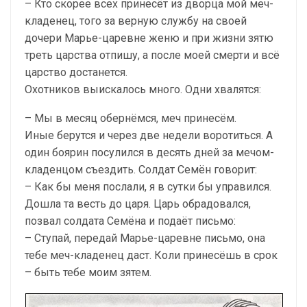
– Кто скорее всех принесёт из дворца мой меч-
кладенец, того за верную службу на своей
дочери Марье-царевне женю и при жизни зятю
треть царства отпишу, а после моей смерти и всё
царство достанется.
Охотников выискалось много. Одни хвалятся:
– Мы в месяц обернёмся, меч принесём.
Иные берутся и через две недели воротиться. А
один боярин посулился в десять дней за мечом-
кладенцом съездить. Солдат Семён говорит:
– Как бы меня послали, я в сутки бы управился.
Дошла та весть до царя. Царь обрадовался,
позвал солдата Семёна и подаёт письмо:
– Ступай, передай Марье-царевне письмо, она
тебе меч-кладенец даст. Коли принесёшь в срок
– быть тебе моим зятем.