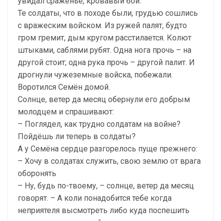
увидал сраженье, кровавый бой.
Те солдаты, что в походе были, грудью сошлись
с вражеским войском. Из ружей палят, будто
гром гремит, дым кругом расстилается. Колют
штыками, саблями рубят. Одна нога прочь – на
другой стоит; одна рука прочь – другой палит. И
дрогнули чужеземные войска, побежали.
Воротился Семён домой.
Солнце, ветер да месяц обернули его добрым
молодцем и спрашивают:
– Поглядел, как трудно солдатам на войне?
Пойдёшь ли теперь в солдаты?
А у Семёна сердце разгорелось пуще прежнего:
– Хочу в солдатах служить, свою землю от врага
оборонять
– Ну, будь по-твоему, – солнце, ветер да месяц
говорят. – А коли понадобится тебе когда
неприятеля высмотреть либо куда поспешить