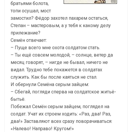
братьями болота,
топи осушал, мост
замостил? Фёдор захотел пахарем остаться,
Степан – мастеровым, а у тебя к какому делу
прилежание?
Семён отвечает:
– Пуще всего мне охота солдатом стать.
– Ты ещё совсем молодой, – солнце, ветер да
месяц говорят, – нигде не бывал, ничего не
видал. Трудно тебе покажется в солдатах
служить. Как бы после каяться не стал.
И обернули Семёна серым зайцем:
– Сбегай, погляди сперва на солдатское житьё-
бытьё.
Побежал Семён серым зайцем, поглядел на
солдат. Учат их строем ходить: «Раз, два! Раз,
два!» Заставляют всех сразу поворачиваться:
«Налево! Направо! Кругом!»