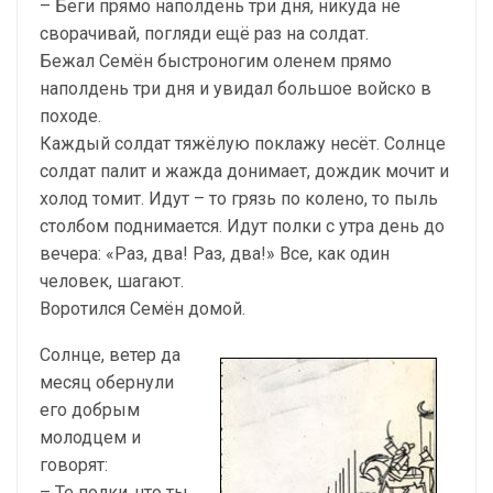
– Беги прямо наполдень три дня, никуда не
сворачивай, погляди ещё раз на солдат.
Бежал Семён быстроногим оленем прямо
наполдень три дня и увидал большое войско в
походе.
Каждый солдат тяжёлую поклажу несёт. Солнце
солдат палит и жажда донимает, дождик мочит и
холод томит. Идут – то грязь по колено, то пыль
столбом поднимается. Идут полки с утра день до
вечера: «Раз, два! Раз, два!» Все, как один
человек, шагают.
Воротился Семён домой.
Солнце, ветер да
месяц обернули
его добрым
молодцем и
говорят:
– Те полки, что ты