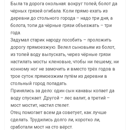
Была та дорога окольная: вокруг топей, болот да
чёрных грязей огибала. Коли прямо ехать из
деревни до стольного города – надо три дня, а
болота, топи да чёрные грязи объезжать – три
года.
Задумал старик народу пособить – проложить
дорогу прямоезжую. Велел сыновьям из болот,
из топей воду выпускать, через чёрные грязи
настилать мосты кленовые, чтобы ни пешему, ни
конному ног не замочить и вместо трёх годов в
трое суток прямоезжим путём из деревни в
стольный город попадать.
Принялись за дело: один сын канавы копает да
воду спускает. Другой – лес валит, а третий –
мост мостит, настил стелет.
Отец помогает всем да советует, как лучше
сделать. Трудились долго ли, коротко ли,
сработали мост на сто вёрст.