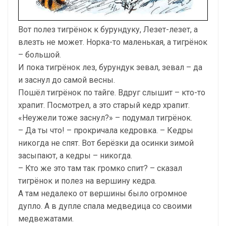
Вот полез тигрёнок к бурундуку, Лезет-лезет, а
влезть не может. Норка-то маленькая, а тигрёнок
– большой.
И пока тигрёнок лез, бурундук зевал, зевал – да
и заснул до самой весны.
Пошёл тигрёнок по тайге. Вдруг слышит – кто-то
храпит. Посмотрел, а это старый кедр храпит.
«Неужели тоже заснул?» – подумал тигрёнок.
– Да ты что! – прокричала кедровка. – Кедры
никогда не спят. Вот берёзки да осинки зимой
засыпают, а кедры – никогда.
– Кто же это там так громко спит? – сказал
тигрёнок и полез на вершину кедра.
А там недалеко от вершины было огромное
дупло. А в дупле спала медведица со своими
медвежатами.