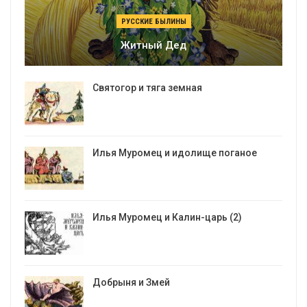
РУССКИЕ БЫЛИНЫ
Житный Дед
Святогор и тяга земная
Илья Муромец и идолище поганое
Илья Муромец и Калин-царь (2)
Добрыня и Змей