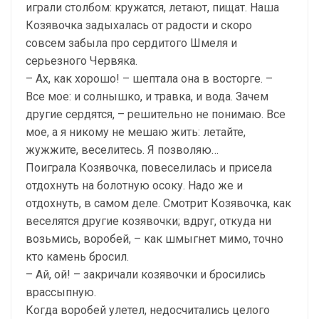
играли столбом: кружатся, летают, пищат. Наша
Козявочка задыхалась от радости и скоро
совсем забыла про сердитого Шмеля и
серьезного Червяка.
– Ах, как хорошо! – шептала она в восторге. –
Все мое: и солнышко, и травка, и вода. Зачем
другие сердятся, – решительно не понимаю. Все
мое, а я никому не мешаю жить: летайте,
жужжите, веселитесь. Я позволяю…
Поиграла Козявочка, повеселилась и присела
отдохнуть на болотную осоку. Надо же и
отдохнуть, в самом деле. Смотрит Козявочка, как
веселятся другие козявочки; вдруг, откуда ни
возьмись, воробей, – как шмыгнет мимо, точно
кто камень бросил.
– Ай, ой! – закричали козявочки и бросились
врассыпную.
Когда воробей улетел, недосчитались целого