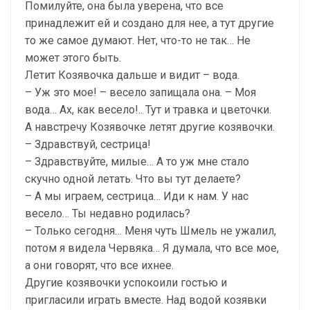
Помилуйте, она была уверена, что все
принадлежит ей и создано для нее, а тут другие
то же самое думают. Нет, что-то не так… Не
может этого быть.
Летит Козявочка дальше и видит – вода.
– Уж это мое! – весело запищала она. – Моя
вода… Ах, как весело!.. Тут и травка и цветочки.
А навстречу Козявочке летят другие козявочки.
– Здравствуй, сестрица!
– Здравствуйте, милые… А то уж мне стало
скучно одной летать. Что вы тут делаете?
– А мы играем, сестрица… Иди к нам. У нас
весело… Ты недавно родилась?
– Только сегодня… Меня чуть Шмель не ужалил,
потом я видела Червяка… Я думала, что все мое,
а они говорят, что все ихнее.
Другие козявочки успокоили гостью и
пригласили играть вместе. Над водой козявки