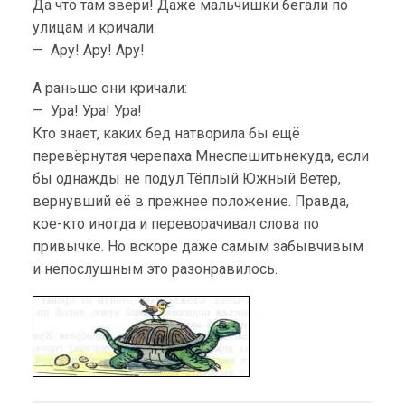
Да что там звери! Даже мальчишки бегали по
ули­цам и кричали:
— Ару! Ару! Ару!
А раньше они кричали:
— Ура! Ура! Ура!
Кто знает, каких бед натворила бы ещё
перевёрну­тая черепаха Мнеспешитьнекуда, если
бы однажды не подул Тёплый Южный Ветер,
вернувший её в прежнее положение. Правда,
кое-кто иногда и переворачивал слова по
привычке. Но вскоре даже самым забывчивым
и непослушным это разонравилось.