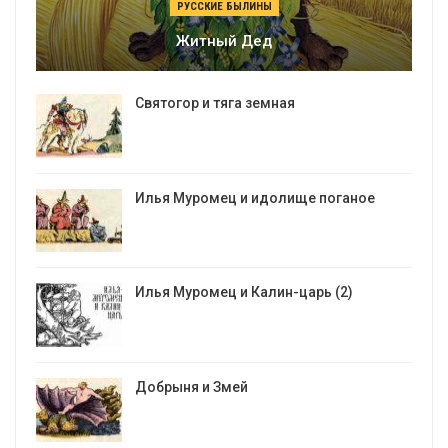
РУССКИЕ БЫЛИНЫ
Житный Дед
Святогор и тяга земная
Илья Муромец и идолище поганое
Илья Муромец и Калин-царь (2)
Добрыня и Змей