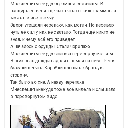
Мнеспешитьнекуда огромной величины. И
панцирь её весил целых пятьсот кило­граммов, а
может, и все тысячу.
Звери утешали черепаху, как могли. Но перевер­
нуть её сил у них не хватало. Тогда ещё никто не
знал, к чему всё это приведёт.
А началось с ерунды. Стали черепахе
Мнеспешить­некуда сниться перевёрнутые сны.
В этих снах дожди падали с земли на небо. Реки
бежали вспять. Корабли плыли в обратную
сторону.
Так было во сне. А наяву черепаха
Мнеспешитьне­куда тоже всё видела и слышала
в перевёрнутом виде.