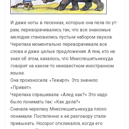
И даже ноты в песенках, которые она пела по ут­
рам, переворачивались так, что все знакомые
мелодии становились пустым набором звуков.
Черепаха моментально переворачивала все
слова и даже целые предложения. А тем, кто не
знал об этом, казалось, что Мнеспешитьнекуда
говорит на каком-то неизвестном иностранном
языке.
Она произносила: «Тевирп». Это значило:
«Привет».
Черепаха спрашивала: «Алед как?» Это надо
было понимать так: «Как дела?»
Сначала черепаху Мнеспешитьнекуда плохо
понима­ли. Постепенно к её разговору стали
привыкать. Носорог откликался, когда его