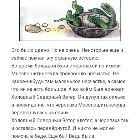
Это было давно. Но не очень. Некоторые ещё и
сей­час помнят эту странную историю.
Во время большой бури с черепахой по имени
Мнеспешитьнекуда произошло несчастье. Не
какое-нибудь там маленькое несчастье, а самое
что ни на есть боль­шое. А во всём был виноват
Холодный Северный Ве­тер. Он дунул так сильно
и неожиданно, что черепаха Мнеспешитьнекуда
перевернулась на спину.
Холодный Северный Ветер улетел, а черепаха так
и осталась перевёрнутой. И никто не мог ей
помочь в бе­де. Ещё бы! Ведь была