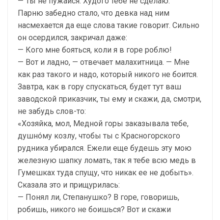
— Ты не пужайся. Худого тебе не сделаю.
Парню забедно стало, что девка над ним
насмехается да еще слова такие говорит. Сильно
он осердился, закричал даже:
— Кого мне бояться, коли я в горе роблю!
— Вот и ладно, — отвечает малахитница. — Мне
как раз такого и надо, который никого не боится.
Завтра, как в гору спускаться, будет тут ваш
заводской приказчик, ты ему и скажи, да, смотри,
не забудь слов-то:
«Хозяйка, мол, Медной горы заказывала тебе,
душнóму козлу, чтобы ты с Красногорского
рудника убирался. Ежели еще будешь эту мою
железную шапку ломать, так я тебе всю медь в
Гумешках туда спущу, что никак ее не добыть».
Сказала это и прищурилась:
— Понял ли, Степанушко? В горе, говоришь,
робишь, никого не боишься? Вот и скажи