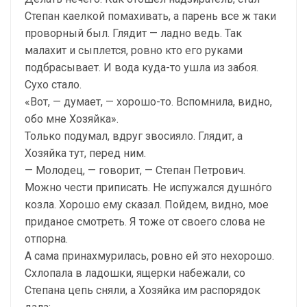
Степан каелкой помахивать, а парень все ж таки
проворный был. Глядит — ладно ведь. Так
малахит и сыплется, ровно кто его руками
подбрасывает. И вода куда-то ушла из забоя.
Сухо стало.
«Вот, — думает, — хорошо-то. Вспомнила, видно,
обо мне Хозяйка».
Только подумал, вдруг звосияло. Глядит, а
Хозяйка тут, перед ним.
— Молодец, — говорит, — Степан Петрович.
Можно чести приписать. Не испужался душнóго
козла. Хорошо ему сказал. Пойдем, видно, мое
приданое смотреть. Я тоже от своего слова не
отпорна.
А сама принахмурилась, ровно ей это нехорошо.
Схлопала в ладошки, ящерки набежали, со
Степана цепь сняли, а Хозяйка им распорядок