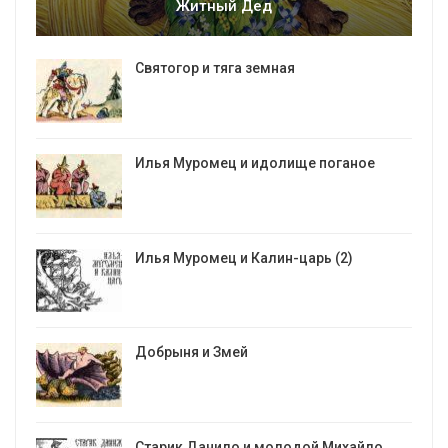
Житный Дед
Святогор и тяга земная
Илья Муромец и идолище поганое
Илья Муромец и Калин-царь (2)
Добрыня и Змей
Старик Данило и молодой Михайло