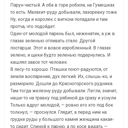
Парун чистый. А оба в горе робили, на Гумешках
то есть. Малахит-руду добывали, лазоревку тоже.
Ну, когда и королек с витком попадали и там
протча, что подойдет.
Один-от молодой парень был, неженатик, а уж в
глазах зеленью отливать стало. Другой
постарше. Этот и вовсе изробленный. В глазах
зелено, и щеки будто зеленью подернулись. И
кашлял завсе тот человек.
В лесу-то хорошо. Пташки поют-радуются, от
земли воспарение, дух легкий. Их, слышь-ко, и
разморило. Дошли до Красногорского рудника.
Там тогда железну руду добывали. Легли, значит,
наши-то на травку под рябиной да сразу и уснули.
Только вдруг молодой, — ровно его кто под бок
толкнул, — проснулся. Глядит, а перед ним на
грудке руды у большого камня женщина какая-
то сидит. Спиной к парню, а по косе видать —