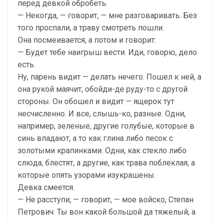
перед девкой обробеть.
— Некогда, — говорит, — мне разговаривать. Без
того проспали, а траву смотреть пошли.
Она посмеивается, а потом и говорит:
— Будет тебе наигрыш вести. Иди, говорю, дело
есть.
Ну, парень видит — делать нечего. Пошел к ней, а
она рукой маячит, обойди-де руду-то с другой
стороны. Он обошел и видит — ящерок тут
несчисленно. И все, слышь-ко, разные. Одни,
например, зеленые, другие голубые, которые в
синь впадают, а то как глина либо песок с
золотыми крапинками. Одни, как стекло либо
слюда, блестят, а другие, как трава поблеклая, а
которые опять узорами изукрашены.
Девка смеется.
— Не расступи, — говорит, — мое войско, Степан
Петрович. Ты вон какой большой да тяжелый, а