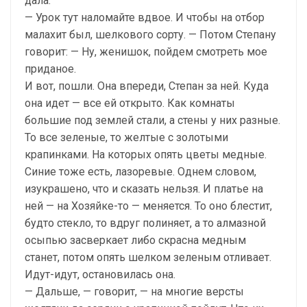
дала:
— Урок тут наломайте вдвое. И чтобы на отбор
малахит был, шелкового сорту. — Потом Степану
говорит: — Ну, женишок, пойдем смотреть мое
приданое.
И вот, пошли. Она впереди, Степан за ней. Куда
она идет — все ей открыто. Как комнаты
большие под землей стали, а стены у них разные.
То все зеленые, то желтые с золотыми
крапинками. На которых опять цветы медные.
Синие тоже есть, лазоревые. Однем словом,
изукрашено, что и сказать нельзя. И платье на
ней — на Хозяйке-то — меняется. То оно блестит,
будто стекло, то вдруг полиняет, а то алмазной
осыпью засверкает либо скрасна медным
станет, потом опять шелком зеленым отливает.
Идут-идут, остановилась она.
— Дальше, — говорит, — на многие версты