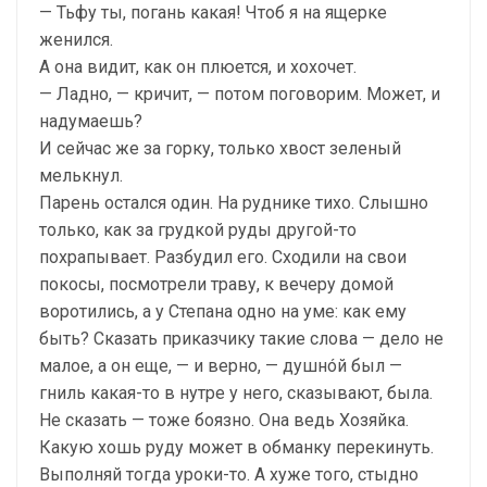
— Тьфу ты, погань какая! Чтоб я на ящерке
женился.
А она видит, как он плюется, и хохочет.
— Ладно, — кричит, — потом поговорим. Может, и
надумаешь?
И сейчас же за горку, только хвост зеленый
мелькнул.
Парень остался один. На руднике тихо. Слышно
только, как за грудкой руды другой-то
похрапывает. Разбудил его. Сходили на свои
покосы, посмотрели траву, к вечеру домой
воротились, а у Степана одно на уме: как ему
быть? Сказать приказчику такие слова — дело не
малое, а он еще, — и верно, — душнóй был —
гниль какая-то в нутре у него, сказывают, была.
Не сказать — тоже боязно. Она ведь Хозяйка.
Какую хошь руду может в обманку перекинуть.
Выполняй тогда уроки-то. А хуже того, стыдно