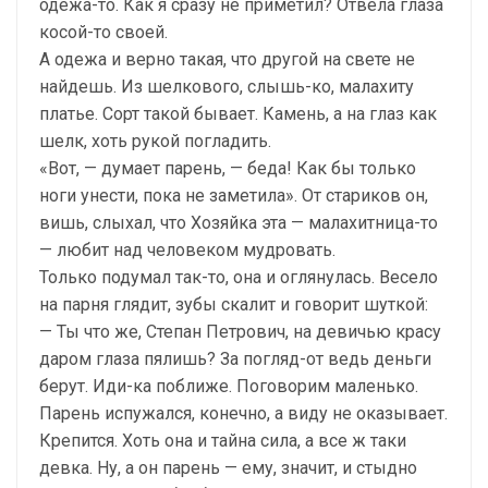
одежа-то. Как я сразу не приметил? Отвела глаза
косой-то своей.
А одежа и верно такая, что другой на свете не
найдешь. Из шелкового, слышь-ко, малахиту
платье. Сорт такой бывает. Камень, а на глаз как
шелк, хоть рукой погладить.
«Вот, — думает парень, — беда! Как бы только
ноги унести, пока не заметила». От стариков он,
вишь, слыхал, что Хозяйка эта — малахитница-то
— любит над человеком мудровать.
Только подумал так-то, она и оглянулась. Весело
на парня глядит, зубы скалит и говорит шуткой:
— Ты что же, Степан Петрович, на девичью красу
даром глаза пялишь? За погляд-от ведь деньги
берут. Иди-ка поближе. Поговорим маленько.
Парень испужался, конечно, а виду не оказывает.
Крепится. Хоть она и тайна сила, а все ж таки
девка. Ну, а он парень — ему, значит, и стыдно