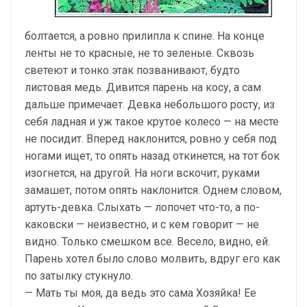
болтается, а ровно прилипла к спине. На конце
ленты не то красные, не то зеленые. Сквозь
светеют и тонко этак позванивают, будто
листовая медь. Дивится парень на косу, а сам
дальше примечает. Девка небольшого росту, из
себя ладная и уж такое крутое колесо — на месте
не посидит. Вперед наклонится, ровно у себя под
ногами ищет, то опять назад откинется, на тот бок
изогнется, на другой. На ноги вскочит, руками
замашет, потом опять наклонится. Однем словом,
артуть-девка. Слыхать — лопочет что-то, а по-
каковски — неизвестно, и с кем говорит — не
видно. Только смешком все. Весело, видно, ей.
Парень хотел было слово молвить, вдруг его как
по затылку стукнуло.
— Мать ты моя, да ведь это сама Хозяйка! Ее