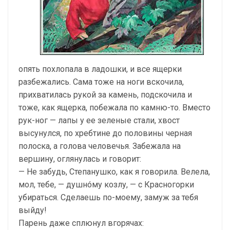
опять похлопала в ладошки, и все ящерки
разбежались. Сама тоже на ноги вскочила,
прихватилась рукой за камень, подскочила и
тоже, как ящерка, побежала по камню-то. Вместо
рук-ног — лапы у ее зеленые стали, хвост
высунулся, по хребтине до половины черная
полоска, а голова человечья. Забежала на
вершину, оглянулась и говорит:
— Не забудь, Степанушко, как я говорила. Велела,
мол, тебе, — душнóму козлу, — с Красногорки
убираться. Сделаешь по-моему, замуж за тебя
выйду!
Парень даже сплюнул вгорячах: