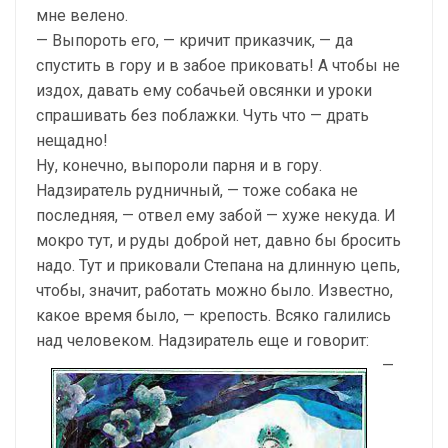
мне велено.
— Выпороть его, — кричит приказчик, — да
спустить в гору и в забое приковать! А чтобы не
издох, давать ему собачьей овсянки и уроки
спрашивать без поблажки. Чуть что — драть
нещадно!
Ну, конечно, выпороли парня и в гору.
Надзиратель рудничный, — тоже собака не
последняя, — отвел ему забой — хуже некуда. И
мокро тут, и руды доброй нет, давно бы бросить
надо. Тут и приковали Степана на длинную цепь,
чтобы, значит, работать можно было. Известно,
какое время было, — крепость. Всяко галились
над человеком.
Надзиратель еще и говорит:
—