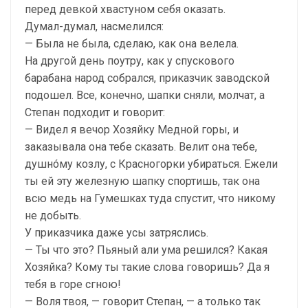
перед девкой хвастуном себя оказать.
Думал-думал, насмелился:
— Была не была, сделаю, как она велела.
На другой день поутру, как у спускового
барабана народ собрался, приказчик заводской
подошел. Все, конечно, шапки сняли, молчат, а
Степан подходит и говорит:
— Видел я вечор Хозяйку Медной горы, и
заказывала она тебе сказать. Велит она тебе,
душнóму козлу, с Красногорки убираться. Ежели
ты ей эту железную шапку спортишь, так она
всю медь на Гумешках туда спустит, что никому
не добыть.
У приказчика даже усы затряслись.
— Ты что это? Пьяный али ума решился? Какая
Хозяйка? Кому ты такие слова говоришь? Да я
тебя в горе сгною!
— Воля твоя, — говорит Степан, — а только так