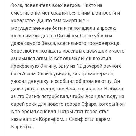
Эола, повелителя всех ветров. Никто из
смертных не мог сравняться с ним в хитрости и
коварстве. Да что там смертные –
могущественные боги и те попадали впросак,
когда имели дело с Сизифом. Он не убоялся
даже самого Зевса, всесильного громовержца.
Зевс любил похищать красивых девушек и часто
занимался этим. И вот однажды он похитил
прекрасную Энгину, одну из 12 дочерей речного
бога Асона. Сизиф увидел, как громовержец
уносил девушку, и сообщил об этом ее отцу. Он
даже указал место, где Зевс спрятал ее. В обмен
за это Сизиф потребовал, чтобы Асон дал воду из
своей реки для нового города Эфира, который он
в то время основал. Потом этот город стал
называться Коринфом, а Сизиф стал царем
Коринфа.