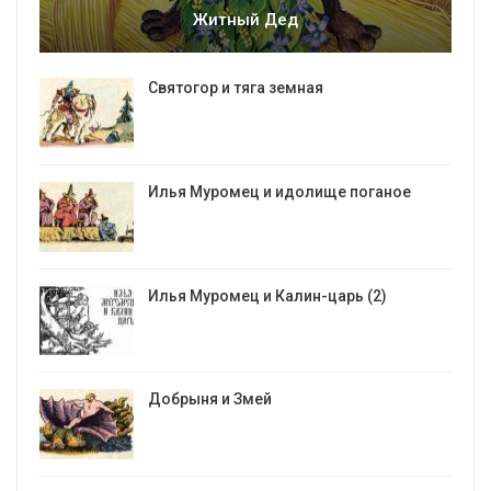
Житный Дед
Святогор и тяга земная
Илья Муромец и идолище поганое
Илья Муромец и Калин-царь (2)
Добрыня и Змей