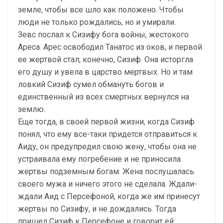
земле, чтобы все шло как положено. Чтобы
люди не только рождались, но и умирали.
Зевс послал к Сизифу бога войны, жестокого
Ареса. Арес освободил Танатос из оков, и первой
ее жертвой стал, конечно, Сизиф. Она исторгла
его душу и увела в царство мертвых. Но и там
ловкий Сизиф сумел обмануть богов и
единственный из всех смертных вернулся на
землю.
Еще тогда, в своей первой жизни, когда Сизиф
понял, что ему все-таки придется отправиться к
Аиду, он предупредил свою жену, чтобы она не
устраивала ему погребение и не приносила
жертвы подземным богам. Жена послушалась
своего мужа и ничего этого не сделала. Ждали-
ждали Аид с Персефоной, когда же им принесут
жертвы по Сизифу, и не дождались. Тогда
пришел Сизиф к Персефоне и говорит ей: