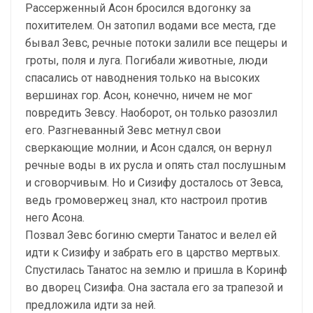
Рассерженный Асон бросился вдогонку за
похитителем. Он затопил водами все места, где
бывал Зевс, речные потоки залили все пещеры и
гроты, поля и луга. Погибали животные, люди
спасались от наводнения только на высоких
вершинах гор. Асон, конечно, ничем не мог
повредить Зевсу. Наоборот, он только разозлил
его. Разгневанный Зевс метнул свои
сверкающие молнии, и Асон сдался, он вернул
речные воды в их русла и опять стал послушным
и сговорчивым. Но и Сизифу досталось от Зевса,
ведь громовержец знал, кто настроил против
него Асона.
Позвал Зевс богиню смерти Танатос и велел ей
идти к Сизифу и забрать его в царство мертвых.
Спустилась Танатос на землю и пришла в Коринф
во дворец Сизифа. Она застала его за трапезой и
предложила идти за ней.