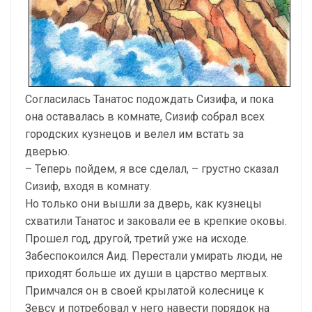
Согласилась Танатос подождать Сизифа, и пока
она оставалась в комнате, Сизиф собрал всех
городских кузнецов и велел им встать за
дверью.
– Теперь пойдем, я все сделал, – грустно сказал
Сизиф, входя в комнату.
Но только они вышли за дверь, как кузнецы
схватили Танатос и заковали ее в крепкие оковы.
Прошел год, другой, третий уже на исходе.
Забеспокоился Аид. Перестали умирать люди, не
приходят больше их души в царство мертвых.
Примчался он в своей крылатой колеснице к
Зевсу и потребовал у него навести порядок на