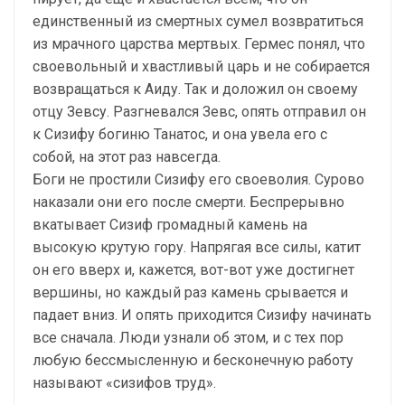
единственный из смертных сумел возвратиться
из мрачного царства мертвых. Гермес понял, что
своевольный и хвастливый царь и не собирается
возвращаться к Аиду. Так и доложил он своему
отцу Зевсу. Разгневался Зевс, опять отправил он
к Сизифу богиню Танатос, и она увела его с
собой, на этот раз навсегда.
Боги не простили Сизифу его своеволия. Сурово
наказали они его после смерти. Беспрерывно
вкатывает Сизиф громадный камень на
высокую крутую гору. Напрягая все силы, катит
он его вверх и, кажется, вот-вот уже достигнет
вершины, но каждый раз камень срывается и
падает вниз. И опять приходится Сизифу начинать
все сначала. Люди узнали об этом, и с тех пор
любую бессмысленную и бесконечную работу
называют «сизифов труд».