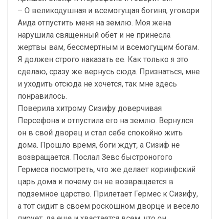
– О великодушная и всемогущая богиня, уговори
Аида отпустить меня на землю. Моя жена
нарушила священный обет и не принесла
жертвы вам, бессмертным и всемогущим богам.
Я должен строго наказать ее. Как только я это
сделаю, сразу же вернусь сюда. Признаться, мне
и уходить отсюда не хочется, так мне здесь
понравилось.
Поверила хитрому Сизифу доверчивая
Персефона и отпустила его на землю. Вернулся
он в свой дворец и стал себе спокойно жить
дома. Прошло время, боги ждут, а Сизиф не
возвращается. Послал Зевс быстроногого
Гермеса посмотреть, что же делает коринфский
царь дома и почему он не возвращается в
подземное царство. Прилетает Гермес к Сизифу,
а тот сидит в своем роскошном дворце и весело
пирует, да еще и хвастается всем, что он