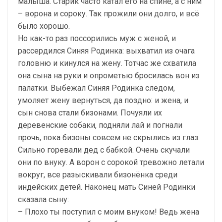
малыша. Старик часто катал его на спине, а с ним
– ворона и сороку. Так прожили они долго, и всё
было хорошо.
Но как-то раз поссорились муж с женой, и
рассердился Синяя Родинка: выхватил из очага
головню и кинулся на жену. Тотчас же схватила
она сына на руки и опрометью бросилась вон из
палатки. Выбежал Синяя Родинка следом,
умоляет жену вернуться, да поздно: и жена, и
сын снова стали бизонами. Почуяли их
деревенские собаки, подняли лай и погнали
прочь, пока бизоны совсем не скрылись из глаз.
Сильно горевали дед с бабкой. Очень скучали
они по внуку. А ворон с сорокой тревожно летали
вокруг, все разыскивали бизонёнка среди
индейских детей. Наконец мать Синей Родинки
сказала сыну:
– Плохо ты поступил с моим внуком! Ведь жена