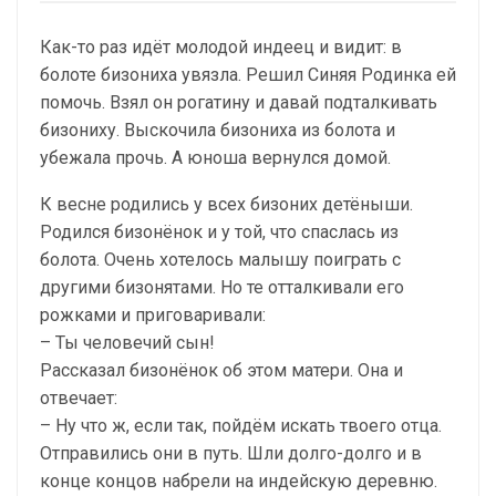
Как-то раз идёт молодой индеец и видит: в
болоте бизониха увязла. Решил Синяя Родинка ей
помочь. Взял он рогатину и давай подталкивать
бизониху. Выскочила бизониха из болота и
убежала прочь. А юноша вернулся домой.
К весне родились у всех бизоних детёныши.
Родился бизонёнок и у той, что спаслась из
болота. Очень хотелось малышу поиграть с
другими бизонятами. Но те отталкивали его
рожками и приговаривали:
– Ты человечий сын!
Рассказал бизонёнок об этом матери. Она и
отвечает:
– Ну что ж, если так, пойдём искать твоего отца.
Отправились они в путь. Шли долго-долго и в
конце концов набрели на индейскую деревню.