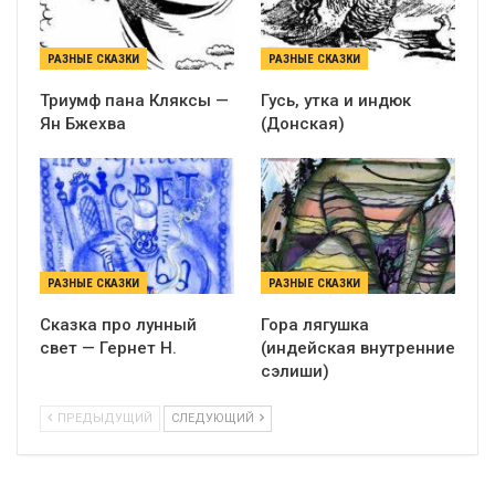
РАЗНЫЕ СКАЗКИ
РАЗНЫЕ СКАЗКИ
Триумф пана Кляксы —
Гусь, утка и индюк
Ян Бжехва
(Донская)
РАЗНЫЕ СКАЗКИ
РАЗНЫЕ СКАЗКИ
Сказка про лунный
Гора лягушка
свет — Гернет Н.
(индейская внутренние
сэлиши)
ПРЕДЫДУЩИЙ
СЛЕДУЮЩИЙ