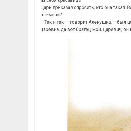
из себя красавица.
Царь приказал спросить, кто она такая. 
племени?
– Так и так, – говорит Аленушка, – был ц
царевна, да вот братец мой, царевич; он