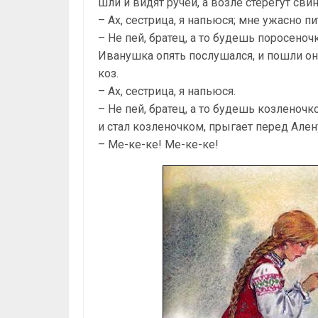
шли и видят ручей, а возле стерегут свин
– Ах, сестрица, я напьюся; мне ужасно пи
– Не пей, братец, а то будешь поросеноч
Иванушка опять послушался, и пошли они
коз.
– Ах, сестрица, я напьюся.
– Не пей, братец, а то будешь козленочк
и стал козленочком, прыгает перед Ален
– Ме-ке-ке! Ме-ке-ке!