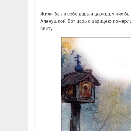
Жили-были себе царь и царица; у них бы
Аленушкой. Вот царь с царицею померли;
свету.