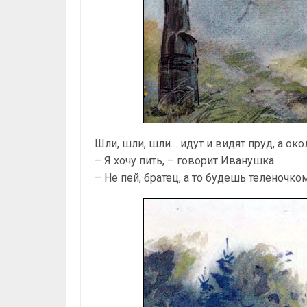
Шли, шли, шли… идут и видят пруд, а око
– Я хочу пить, – говорит Иванушка.
– Не пей, братец, а то будешь теленочко