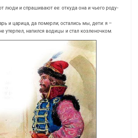
Вот люди и спрашивают ее: откуда она и чьего роду-
арь и царица, да померли; остались мы, дети: я –
 не утерпел, напился водицы и стал козленочком.