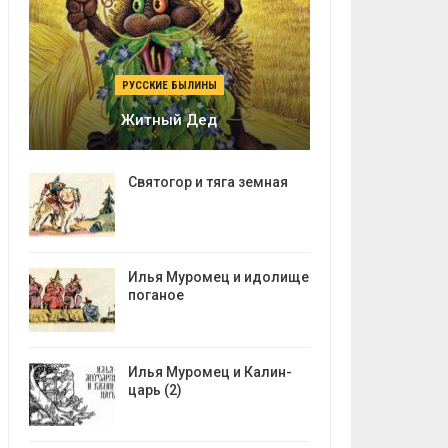
РУССКИЕ БЫЛИНЫ
Житный Дед
Святогор и тяга земная
Илья Муромец и идолище
поганое
Илья Муромец и Калин-
царь (2)