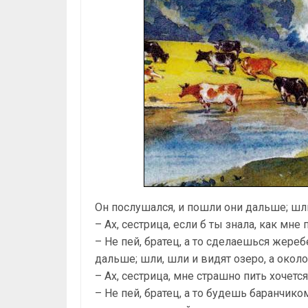
Он послушался, и пошли они дальше; шли
– Ах, сестрица, если б ты знала, как мне 
– Не пей, братец, а то сделаешься жере
дальше; шли, шли и видят озеро, а около
– Ах, сестрица, мне страшно пить хочется
– Не пей, братец, а то будешь баранчик