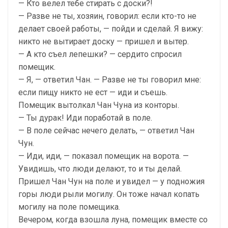
— Кто велел тебе стирать с доски?!
— Разве не ты, хозяин, говорил: если кто-то не
делает своей работы, — пойди и сделай. Я вижу:
никто не вытирает доску — пришел и вытер.
— А кто съел лепешки? — сердито спросил
помещик.
— Я, — ответил Чан. — Разве не ты говорил мне:
если пищу никто не ест — иди и съешь.
Помещик вытолкал Чан Чуна из конторы.
— Ты дурак! Иди поработай в поле.
— В поле сейчас нечего делать, — ответил Чан
Чун.
— Иди, иди, — показал помещик на ворота. —
Увидишь, что люди делают, то и ты делай.
Пришел Чан Чун на поле и увидел — у подножия
горы люди рыли могилу. Он тоже начал копать
могилу на поле помещика.
Вечером, когда взошла луна, помещик вместе со