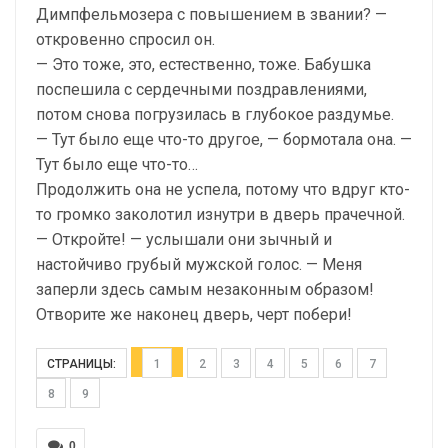
Димпфельмозера с повышением в звании? —
откровенно спросил он.
— Это тоже, это, естественно, тоже. Бабушка
поспешила с сердечными поздравлениями,
потом снова погрузилась в глубокое раздумье.
— Тут было еще что-то другое, — бормотала она. —
Тут было еще что-то…
Продолжить она не успела, потому что вдруг кто-
то громко заколотил изнутри в дверь прачечной.
— Откройте! — услышали они зычный и
настойчиво грубый мужской голос. — Меня
заперли здесь самым незаконным образом!
Отворите же наконец дверь, черт побери!
СТРАНИЦЫ:
1
2
3
4
5
6
7
8
9
0