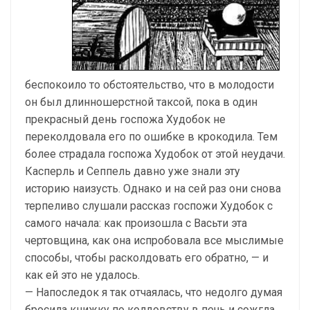
беспокоило то обстоятельство, что в молодости
он был длинношерстной таксой, пока в один
прекрасный день госпожа Худобок не
переколдовала его по ошибке в крокодила. Тем
более страдала госпожа Худобок от этой неудачи.
Касперль и Сеппель давно уже знали эту
историю наизусть. Однако и на сей раз они снова
терпеливо слушали рассказ госпожи Худобок с
самого начала: как произошла с Васьти эта
чертовщина, как она испробовала все мыслимые
способы, чтобы расколдовать его обратно, — и
как ей это не удалось.
— Напоследок я так отчаялась, что недолго думая
бросила книжку по колдовству в печь и сожгла,