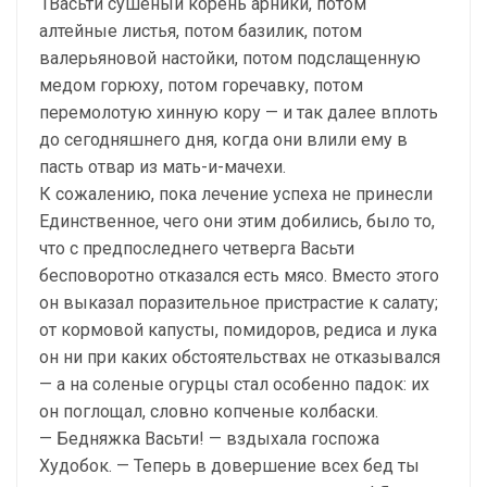
1Васьти сушеный корень арники, потом
алтейные листья, потом базилик, потом
валерьяновой настойки, потом подслащенную
медом горюху, потом горечавку, потом
перемолотую хинную кору — и так далее вплоть
до сегодняшнего дня, когда они влили ему в
пасть отвар из мать-и-мачехи.
К сожалению, пока лечение успеха не принесли
Единственное, чего они этим добились, было то,
что с предпоследнего четверга Васьти
бесповоротно отказался есть мясо. Вместо этого
он выказал поразительное пристрастие к салату;
от кормовой капусты, помидоров, редиса и лука
он ни при каких обстоятельствах не отказывался
— а на соленые огурцы стал особенно падок: их
он поглощал, словно копченые колбаски.
— Бедняжка Васьти! — вздыхала госпожа
Худобок. — Теперь в довершение всех бед ты