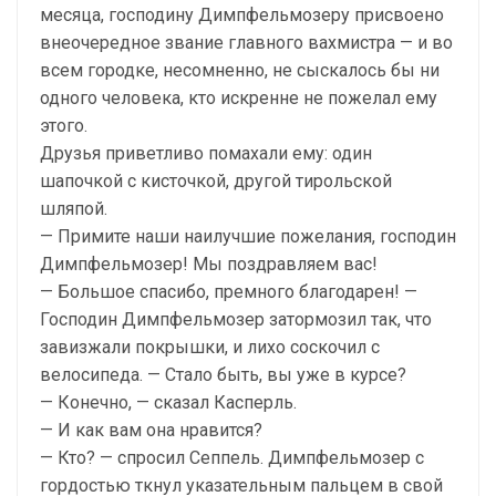
месяца, господину Димпфельмозеру присвоено
внеочередное звание главного вахмистра — и во
всем городке, несомненно, не сыскалось бы ни
одного человека, кто искренне не пожелал ему
этого.
Друзья приветливо помахали ему: один
шапочкой с кисточкой, другой тирольской
шляпой.
— Примите наши наилучшие пожелания, господин
Димпфельмозер! Мы поздравляем вас!
— Большое спасибо, премного благодарен! —
Господин Димпфельмозер затормозил так, что
завизжали покрышки, и лихо соскочил с
велосипеда. — Стало быть, вы уже в курсе?
— Конечно, — сказал Касперль.
— И как вам она нравится?
— Кто? — спросил Сеппель. Димпфельмозер с
гордостью ткнул указательным пальцем в свой