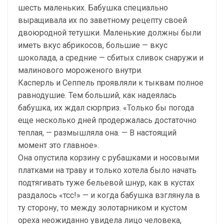
шесть маленьких. Бабушка специально
выращивала их по заветному рецепту своей
двоюродной тетушки. Маленькие должны были
иметь вкус абрикосов, большие — вкус
шоколада, а средние — сбитых сливок снаружи и
малинового мороженого внутри.
Касперль и Сеппель проявляли к тыквам полное
равнодушие. Тем больший, как надеялась
бабушка, их ждал сюрприз. «Только бы погода
еще несколько дней продержалась достаточно
теплая, — размышляла она. — В настоящий
момент это главное».
Она опустила корзину с рубашками и носовыми
платками на траву и только хотела было начать
подтягивать туже бельевой шнур, как в кустах
раздалось «тсс!» — и когда бабушка взглянула в
ту сторону, то между золотарником и кустом
ореха неожиданно увидела лицо человека,