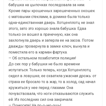
бабушка на цыпочках последовала за ним.
Кроме пары крошечных зарешеченных окошек
с матовыми стеклами, в домике была только
одна-единственная дверь. Хотценплотц не знал
этого, зато это хорошо знала бабушка. Едва
только он вошел в прачечную, как она
захлопнула дверь и заперла ее на засов. Потом
дважды провернула в замке ключ, вынула и
поместила его в карман фартука.
— Об остальном позаботится полиция!
До сих пор у бабушки не было времени
испугаться. Только теперь, когда Хотценплотц
сидел в ловушке, ее охватила ужасная дрожь: от
страха ее бросало то в жар, то в холод, сад начал
кружиться у нее перед глазами. Она
почувствовала, что ноги отказываются служить
ей. Из последних сил она закричала:
— Помогите! На по-о-мо-ощь!