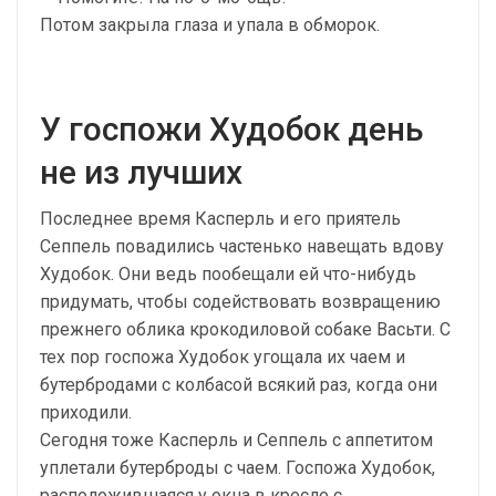
Потом закрыла глаза и упала в обморок.
У госпожи Худобок день
не из лучших
Последнее время Касперль и его приятель
Сеппель повадились частенько навещать вдову
Худобок. Они ведь пообещали ей что-нибудь
придумать, чтобы содействовать возвращению
прежнего облика крокодиловой собаке Васьти. С
тех пор госпожа Худобок угощала их чаем и
бутербродами с колбасой всякий раз, когда они
приходили.
Сегодня тоже Касперль и Сеппель с аппетитом
уплетали бутерброды с чаем. Госпожа Худобок,
расположившаяся у окна в кресле с