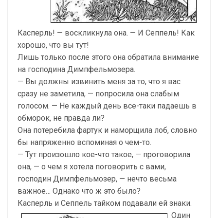
Касперль! — воскликнула она. — И Сеппель! Как
хорошо, что вы тут!
Лишь только после этого она обратила внимание
на господина Димпфельмозера.
— Вы должны извинить меня за то, что я вас
сразу не заметила, — попросила она слабым
голосом. — Не каждый день все-таки падаешь в
обморок, не правда ли?
Она потеребила фартук и наморщила лоб, словно
бы напряженно вспоминая о чем-то.
— Тут произошло кое-что такое, — проговорила
она, — о чем я хотела поговорить с вами,
господин Димпфельмозер, — нечто весьма
важное… Однако что ж это было?
Касперль и Сеппель тайком подавали ей знаки.
Один