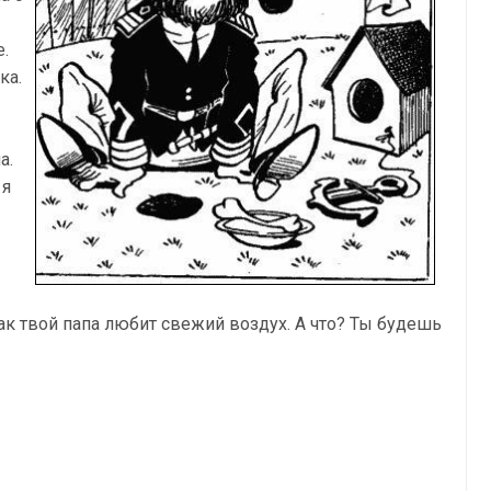
.
ка.
а.
 я
как твой папа любит свежий воздух. А что? Ты будешь