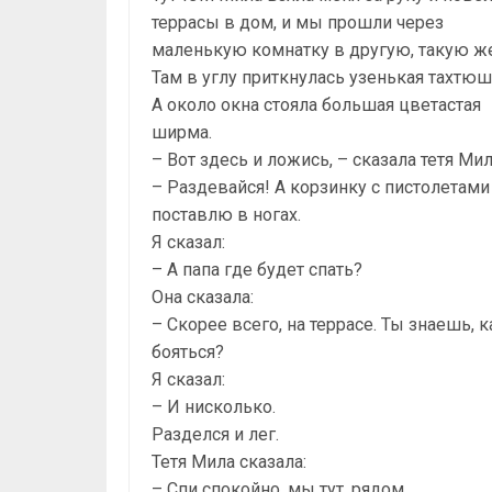
террасы в дом, и мы прошли через
маленькую комнатку в другую, такую же
Там в углу приткнулась узенькая тахтюш
А около окна стояла большая цветастая
ширма.
– Вот здесь и ложись, – сказала тетя Мил
– Раздевайся! А корзинку с пистолетами
поставлю в ногах.
Я сказал:
– А папа где будет спать?
Она сказала:
– Скорее всего, на террасе. Ты знаешь, 
бояться?
Я сказал:
– И нисколько.
Разделся и лег.
Тетя Мила сказала:
– Спи спокойно, мы тут, рядом.