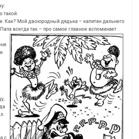
у:
о такой.
е. Как? Мой двоюродный дядька – капитан дальнего
? Папа всегда так – про самое главное вспоминает
еня
Не
ь
у,
гда
л.
а с