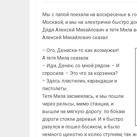
Мы с папой поехали на воскресенье в го
Москвой, и мы на электричке быстро до
Дядя Алексей Михайлович и тетя Мила вс
Алексей Михайлович сказал:
– Ого, Дениска-то как возмужал!
А тетя Мила сказала:
– Иди, Денек, со мной рядом. – И
спросила: – Это что за корзинка?
– Здесь пластилин, карандаши и
пистолеты…
Тетя Мила засмеялась, и мы пошли
через рельсы, мимо станции, и
вышли на мягкую дорогу: по бокам
дороги стояли деревья. И я быстро
разулся и пошел босиком, и было
немного щекотно и колко ступням, так ж