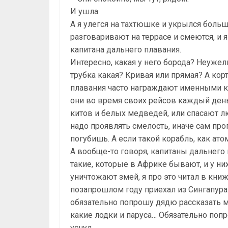
И ушла.
А я улегся на тахтюшке и укрылся боль
разговаривают на террасе и смеются, и я
капитана дальнего плавания.
Интересно, какая у него борода? Неужели
трубка какая? Кривая или прямая? А кор
плавания часто награждают именными к
они во время своих рейсов каждый день
китов и белых медведей, или спасают лю
надо проявлять смелость, иначе сам пр
погубишь. А если такой корабль, как ат
А вообще-то говоря, капитаны дальнего 
такие, которые в Африке бывают, и у ни
уничтожают змей, я про это читал в книж
позапрошлом году приехал из Сингапура. 
обязательно попрошу дядю рассказать мн
какие лодки и паруса… Обязательно попр
уснул…