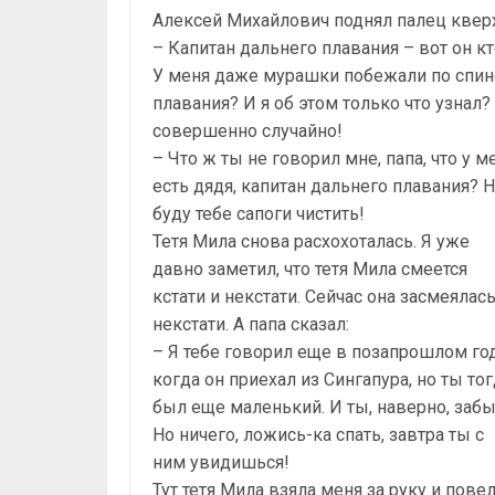
Алексей Михайлович поднял палец кверх
– Капитан дальнего плавания – вот он кт
У меня даже мурашки побежали по спин
плавания? И я об этом только что узнал
совершенно случайно!
– Что ж ты не говорил мне, папа, что у м
есть дядя, капитан дальнего плавания? 
буду тебе сапоги чистить!
Тетя Мила снова расхохоталась. Я уже
давно заметил, что тетя Мила смеется
кстати и некстати. Сейчас она засмеялас
некстати. А папа сказал:
– Я тебе говорил еще в позапрошлом год
когда он приехал из Сингапура, но ты то
был еще маленький. И ты, наверно, забы
Но ничего, ложись-ка спать, завтра ты с
ним увидишься!
Тут тетя Мила взяла меня за руку и повел