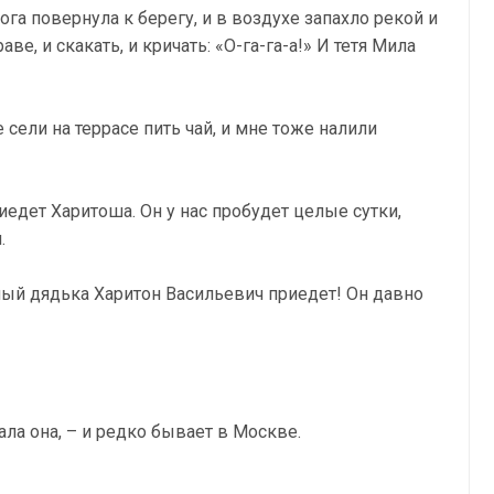
га повернула к берегу, и в воздухе запахло рекой и
аве, и скакать, и кричать: «О-га-га-а!» И тетя Мила
 сели на террасе пить чай, и мне тоже налили
иедет Харитоша. Он у нас пробудет целые сутки,
.
дный дядька Харитон Васильевич приедет! Он давно
ала она, – и редко бывает в Москве.