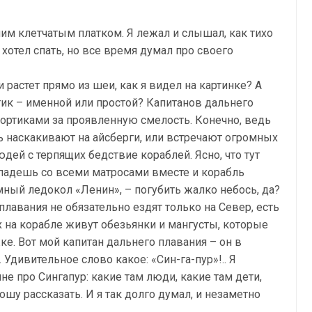
шим клетчатым платком. Я лежал и слышал, как тихо
 хотел спать, но все время думал про своего
 растет прямо из шеи, как я видел на картинке? А
тик – именной или простой? Капитанов дальнего
ортиками за проявленную смелость. Конечно, ведь
 наскакивают на айсберги, или встречают огромных
дей с терпящих бедствие кораблей. Ясно, что тут
опадешь со всеми матросами вместе и корабль
омный ледокол «Ленин», – погубить жалко небось, да?
плавания не обязательно ездят только на Север, есть
х на корабле живут обезьянки и мангусты, которые
ке. Вот мой капитан дальнего плавания – он в
Удивительное слово какое: «Син-га-пур»!.. Я
е про Сингапур: какие там люди, какие там дети,
ошу рассказать. И я так долго думал, и незаметно