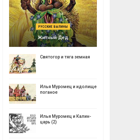
РУССКИЕ БЫЛИНЫ
Житный Дед
Святогор и тяга земная
Илья Муромец и идолище
поганое
Илья Муромец и Калин-
царь (2)