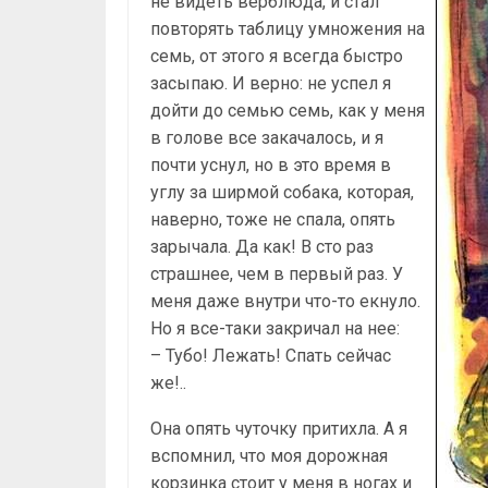
не видеть верблюда, и стал
повторять таблицу умножения на
семь, от этого я всегда быстро
засыпаю. И верно: не успел я
дойти до семью семь, как у меня
в голове все закачалось, и я
почти уснул, но в это время в
углу за ширмой собака, которая,
наверно, тоже не спала, опять
зарычала. Да как! В сто раз
страшнее, чем в первый раз. У
меня даже внутри что-то екнуло.
Но я все-таки закричал на нее:
– Тубо! Лежать! Спать сейчас
же!..
Она опять чуточку притихла. А я
вспомнил, что моя дорожная
корзинка стоит у меня в ногах и