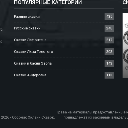
ПОПУЛЯРНЫЕ КАТЕГОРИИ
С
Разные сказки
435
Русские сказки
248
с,
Сказки Лафонтена
217
ёй
Сказки Льва Толстого
202
ь
СКАЗКИ БРАТЬЕВ ГРИММ
Сказки и басни Эзопа
143
Дух В Бутылке
Сказки Андерсена
113
Права на материалы предоставленные н
- 2026 - Сборник Онлайн Сказок.
принадлежат их законным владельц