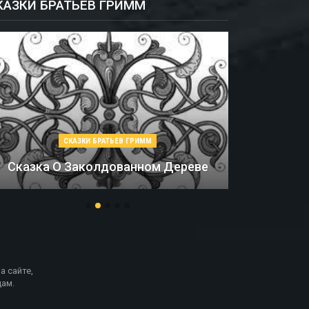
КАЗКИ БРАТЬЕВ ГРИММ
СКАЗКИ БРАТЬЕВ ГРИММ
Сказка О Заколдованном Дереве
Сол
а сайте,
ам.