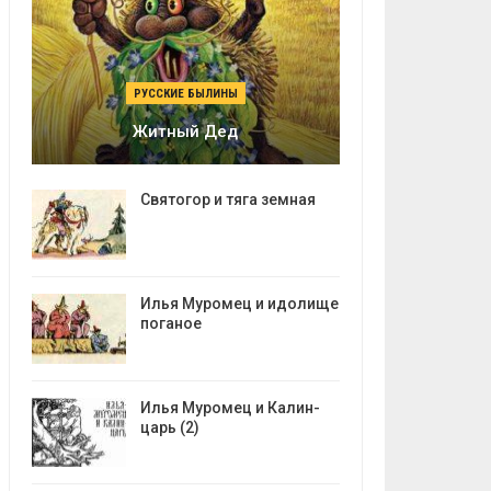
РУССКИЕ БЫЛИНЫ
Житный Дед
Святогор и тяга земная
Илья Муромец и идолище
поганое
Илья Муромец и Калин-
царь (2)