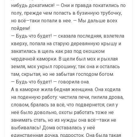
нибудь докатимся! — Они и правда покатились по
полу, прежде чем попасть в бузинную трубочку,
но всё—таки попали в нее. — Мы дальше всех
пойдем!
— Будь что будет! — сказала последняя, взлетела
кверху, попала на старую деревянную крышу и
закатилась в щель как раз под окошком
чердачной каморки. В щели был мох и рыхлая
земля, мох укрыл горошину; так она и осталась
там, скрытая, но не забытая господом богом.
— Будь что будет! — говорила она.
А в каморке жила бедная женщина. Она ходила
на поденную работу: чистила печи, пилила дрова,
словом, бралась за всё, что подвернется; сил у
неё было довольно, охоты работать тоже не
занимать стать, но из нужды она всё—таки не
выбивалась! Дома оставалась у неё
единственная дочка, подросток. Она была такая