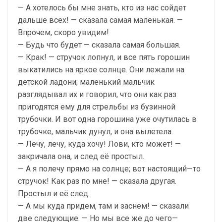
— А хотелось бы мне знать, кто из нас сойдет
дальше всех! — сказала самая маленькая. —
Впрочем, скоро увидим!
— Будь что будет — сказала самая большая.
— Крак! — стручок лопнул, и все пять горошин
выкатились на яркое солнце. Они лежали на
детской ладони; маленький мальчик
разглядывал их и говорил, что они как раз
пригодятся ему для стрельбы из бузинной
трубочки. И вот одна горошина уже очутилась в
трубочке, мальчик дунул, и она вылетела.
— Лечу, лечу, куда хочу! Лови, кто может! —
закричала она, и след её простыл.
— А я полечу прямо на солнце; вот настоящий—то
стручок! Как раз по мне! — сказала другая.
Простыл и её след.
— А мы куда придем, там и заснём! — сказали
две следующие. — Но мы все же до чего—