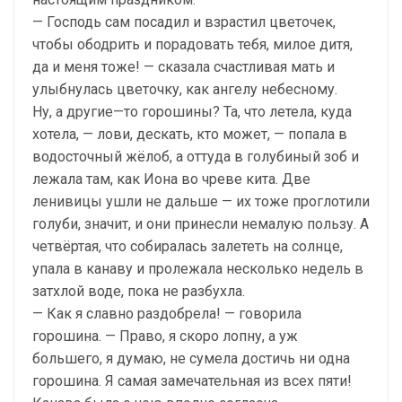
— Господь сам посадил и взрастил цветочек,
чтобы ободрить и порадовать тебя, милое дитя,
да и меня тоже! — сказала счастливая мать и
улыбнулась цветочку, как ангелу небесному.
Ну, а другие—то горошины? Та, что летела, куда
хотела, — лови, дескать, кто может, — попала в
водосточный жёлоб, а оттуда в голубиный зоб и
лежала там, как Иона во чреве кита. Две
ленивицы ушли не дальше — их тоже проглотили
голуби, значит, и они принесли немалую пользу. А
четвёртая, что собиралась залететь на солнце,
упала в канаву и пролежала несколько недель в
затхлой воде, пока не разбухла.
— Как я славно раздобрела! — говорила
горошина. — Право, я скоро лопну, а уж
большего, я думаю, не сумела достичь ни одна
горошина. Я самая замечательная из всех пяти!