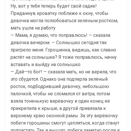
Ну, вот у тебя теперь будет свой садик!
Придвинув кроватку поближе к окну, чтобы
девочка могла полюбоваться зелёным ростком,
мать ушла на работу.
— Мама, я думаю, что поправлюсь! — сказала
девочка вечером. — Солнышко сегодня так
пригрело меня. Горошинка, видишь, как славно
растёт на солнышке? Я тоже поправлюсь, начну
вставать и выйду на солнышко.
— Дай—то бог! — сказала мать, но не верила, что
это сбудется. Однако она подперла зелёный
росток, подбодривший девочку, небольшою
палочкой, чтобы не сломался от ветра; потом
взяла тоненькую верёвочку и один конец её
прикрепила к крыше, а другой привязала к
верхнему краю оконной рамы. За эту верёвочку
побеги горошины смогут цепляться, когда станут
подрастать. Так и вышло: побеги заметно росли и