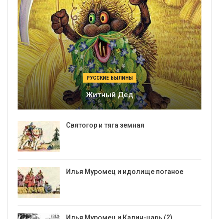
РУССКИЕ БЫЛИНЫ
Житный Дед
Святогор и тяга земная
Илья Муромец и идолище поганое
Илья Муромец и Калин-царь (2)