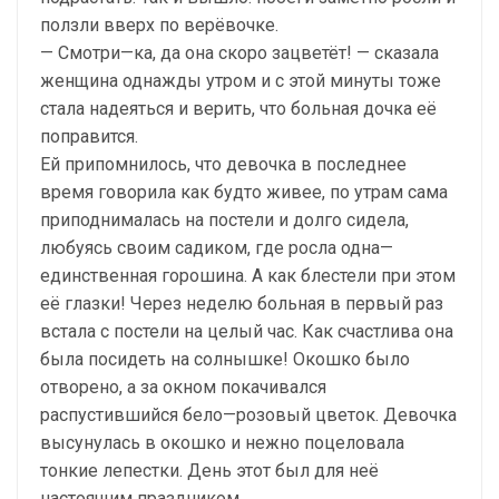
ползли вверх по верёвочке.
— Смотри—ка, да она скоро зацветёт! — сказала
женщина однажды утром и с этой минуты тоже
стала надеяться и верить, что больная дочка её
поправится.
Ей припомнилось, что девочка в последнее
время говорила как будто живее, по утрам сама
приподнималась на постели и долго сидела,
любуясь своим садиком, где росла одна—
единственная горошина. А как блестели при этом
её глазки! Через неделю больная в первый раз
встала с постели на целый час. Как счастлива она
была посидеть на солнышке! Окошко было
отворено, а за окном покачивался
распустившийся бело—розовый цветок. Девочка
высунулась в окошко и нежно поцеловала
тонкие лепестки. День этот был для неё
настоящим праздником.