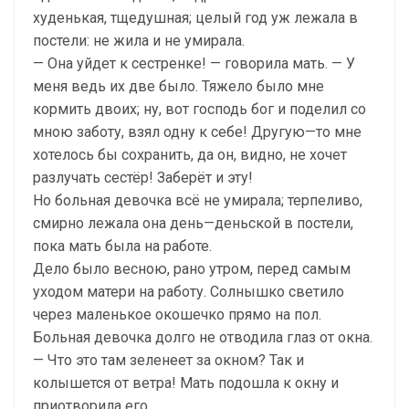
худенькая, тщедушная; целый год уж лежала в
постели: не жила и не умирала.
— Она уйдет к сестренке! — говорила мать. — У
меня ведь их две было. Тяжело было мне
кормить двоих; ну, вот господь бог и поделил со
мною заботу, взял одну к себе! Другую—то мне
хотелось бы сохранить, да он, видно, не хочет
разлучать сестёр! Заберёт и эту!
Но больная девочка всё не умирала; терпеливо,
смирно лежала она день—деньской в постели,
пока мать была на работе.
Дело было весною, рано утром, перед самым
уходом матери на работу. Солнышко светило
через маленькое окошечко прямо на пол.
Больная девочка долго не отводила глаз от окна.
— Что это там зеленеет за окном? Так и
колышется от ветра! Мать подошла к окну и
приотворила его.