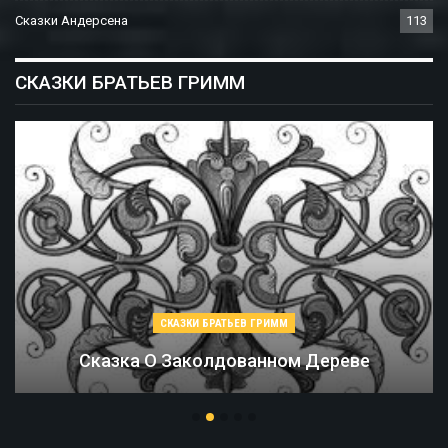
Сказки Андерсена
113
СКАЗКИ БРАТЬЕВ ГРИММ
 ГРИММ
СКАЗКИ БРАТЬЕВ 
анном Дереве
Соломинка, Уго