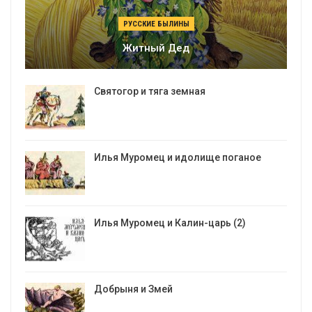
РУССКИЕ БЫЛИНЫ
Житный Дед
Святогор и тяга земная
Илья Муромец и идолище поганое
Илья Муромец и Калин-царь (2)
Добрыня и Змей