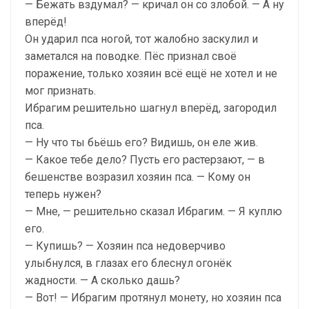
— Бежать вздумал? — кричал он со злобой. — А ну
вперёд!
Он ударил пса ногой, тот жалобно заскулил и
заметался на поводке. Пёс признал своё
поражение, только хозяин всё ещё не хотел и не
мог признать.
Ибрагим решительно шагнул вперёд, загородил
пса.
— Ну что ты бьёшь его? Видишь, он еле жив.
— Какое тебе дело? Пусть его растерзают, — в
бешенстве возразил хозяин пса. — Кому он
теперь нужен?
— Мне, — решительно сказал Ибрагим. — Я куплю
его.
— Купишь? — Хозяин пса недоверчиво
улыбнулся, в глазах его блеснул огонёк
жадности. — А сколько дашь?
— Вот! — Ибрагим протянул монету, но хозяин пса