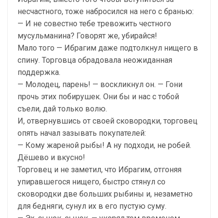
несчастного, тоже набросился на него с бранью:
— И не совестно тебе тревожить честного
мусульманина? Говорят же, убирайся!
Мало того — Ибрагим даже подтолкнул нищего в
спину. Торговца обрадовала неожиданная
поддержка.
— Молодец, парень! — воскликнул он. — Гони
прочь этих побирушек. Они бы и нас с тобой
съели, дай только волю.
И, отвернувшись от своей сковородки, торговец
опять начал зазывать покупателей:
— Кому жареной рыбы! А ну подходи, не робей.
Дёшево и вкусно!
Торговец и не заметил, что Ибрагим, отгоняя
упиравшегося нищего, быстро стянул со
сковородки две больших рыбины и, незаметно
для бедняги, сунул их в его пустую суму.