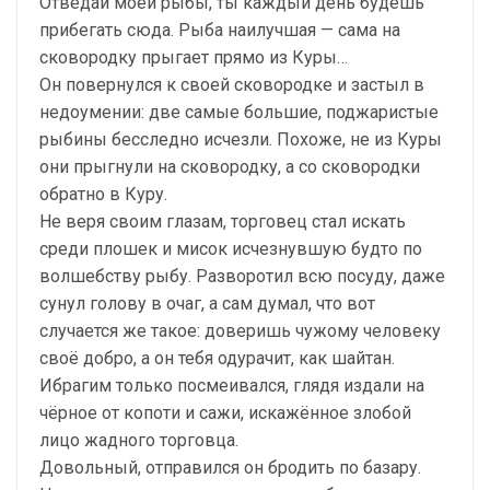
Отведай моей рыбы, ты каждый день будешь
прибегать сюда. Рыба наилучшая — сама на
сковородку прыгает прямо из Куры…
Он повернулся к своей сковородке и застыл в
недоумении: две самые большие, поджаристые
рыбины бесследно исчезли. Похоже, не из Куры
они прыгнули на сковородку, а со сковородки
обратно в Куру.
Не веря своим глазам, торговец стал искать
среди плошек и мисок исчезнувшую будто по
волшебству рыбу. Разворотил всю посуду, даже
сунул голову в очаг, а сам думал, что вот
случается же такое: доверишь чужому человеку
своё добро, а он тебя одурачит, как шайтан.
Ибрагим только посмеивался, глядя издали на
чёрное от копоти и сажи, искажённое злобой
лицо жадного торговца.
Довольный, отправился он бродить по базару.