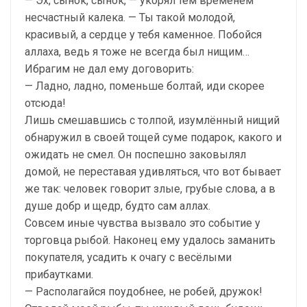
— Эх, сынок, сынок, — укорял тем временем
несчастный калека. — Ты такой молодой,
красивый, а сердце у тебя каменное. Побойся
аллаха, ведь я тоже не всегда был нищим…
Ибрагим не дал ему договорить:
— Ладно, ладно, поменьше болтай, иди скорее
отсюда!
Лишь смешавшись с толпой, изумлённый нищий
обнаружил в своей тощей суме подарок, какого и
ожидать не смел. Он поспешно заковылял
домой, не переставая удивляться, что вот бывает
же так: человек говорит злые, грубые слова, а в
душе добр и щедр, будто сам аллах.
Совсем иные чувства вызвало это событие у
торговца рыбой. Наконец ему удалось заманить
покупателя, усадить к очагу с весёлыми
прибаутками.
— Располагайся поудобнее, не робей, дружок!