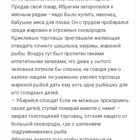
Продав свой товар, Ибрагим заторопился к
мясным рядам —надо было купить, наконец,
бабушке мяса для плова. Он с трудом пробирался
среди жаровен и огромных сковородок.
Крикливые торговцы приглашали желающих
отведать сочного шашлыка, каурмы, жареной
рыбы. Воздух тут был пропитан такими
аппетитными запахами, что даже у сытого
человека потекли бы слюнки, не говоря уже о
калеке-нищем: он униженно умолял торговца
жареной рыбой дать ему хоть одну рыбёшку для
его голодных детей.
— Убирайся отсюда! Если не можешь прокормить
своих детей, ступай помирай вместе с ними! —
заорал толстощёкий торговец, отгоняя нищего от
большой сковороды, где с шипением
подрумянивалась рыба.
Ибрагим, вместо того чтобы вступиться за