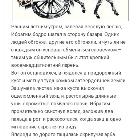
Ранним летним утром, напевая весёлую песню,
Ибрагим бодро шагал в сторону базара. Одних
людей обгонял, другие его обгоняли, и чуть ли не
с каждым он успевал обменяться словечком —
таким уж общительным был этот крепкий
восемнадцатилетний парень.
Вот он остановился, вгляделся в придорожный
куст и метнул туда комком затвердевшей земли.
Зашумела листва, из-за куста выскочил
ошеломлённый заяц и, растопырив длинные
уши, опрометью помчался прочь. Ибрагим
пронзительно свистнул вслед, заложив два
пальца в рот, и расхохотался, когда заяц в одно
мгновение скрылся из виду.
Впереди по дороге тащилась скрипучая арба.