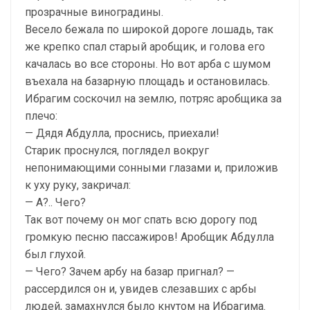
прозрачные виноградины.
Весело бежала по широкой дороге лошадь, так
же крепко спал старый аробщик, и голова его
качалась во все стороны. Но вот арба с шумом
въехала на базарную площадь и остановилась.
Ибрагим соскочил на землю, потряс аробщика за
плечо:
— Дядя Абдулла, проснись, приехали!
Старик проснулся, поглядел вокруг
непонимающими сонными глазами и, приложив
к уху руку, закричал:
— А?.. Чего?
Так вот почему он мог спать всю дорогу под
громкую песню пассажиров! Аробщик Абдулла
был глухой.
— Чего? Зачем арбу на базар пригнал? —
рассердился он и, увидев слезавших с арбы
людей, замахнулся было кнутом на Ибрагима.