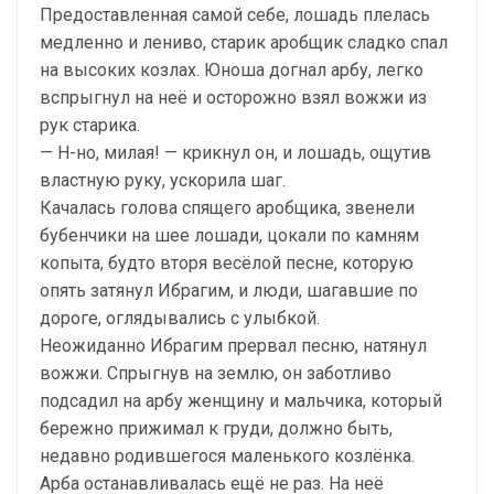
Предоставленная самой себе, лошадь плелась
медленно и лениво, старик аробщик сладко спал
на высоких козлах. Юноша догнал арбу, легко
вспрыгнул на неё и осторожно взял вожжи из
рук старика.
— Н-но, милая! — крикнул он, и лошадь, ощутив
властную руку, ускорила шаг.
Качалась голова спящего аробщика, звенели
бубенчики на шее лошади, цокали по камням
копыта, будто вторя весёлой песне, которую
опять затянул Ибрагим, и люди, шагавшие по
дороге, оглядывались с улыбкой.
Неожиданно Ибрагим прервал песню, натянул
вожжи. Спрыгнув на землю, он заботливо
подсадил на арбу женщину и мальчика, который
бережно прижимал к груди, должно быть,
недавно родившегося маленького козлёнка.
Арба останавливалась ещё не раз. На неё