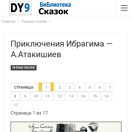
Главная
Разные сказки
Приключения Ибрагима —
А.Атакишиев
РАЗНЫЕ СКАЗКИ
СТРАНИЦЫ:
1
2
3
4
5
6
7
8
9
10
11
12
13
14
15
16
17
Страница 1 из 17