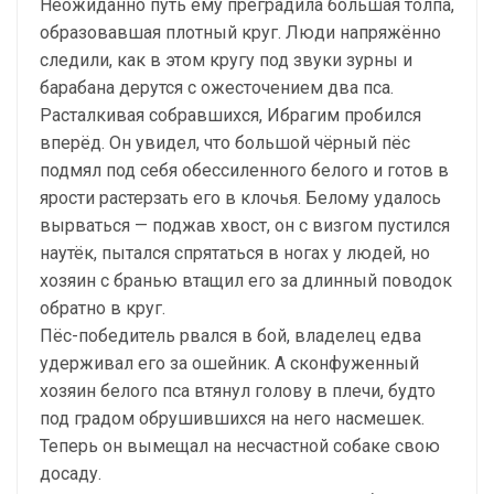
Неожиданно путь ему преградила большая толпа,
образовавшая плотный круг. Люди напряжённо
следили, как в этом кругу под звуки зурны и
барабана дерутся с ожесточением два пса.
Расталкивая собравшихся, Ибрагим пробился
вперёд. Он увидел, что большой чёрный пёс
подмял под себя обессиленного белого и готов в
ярости растерзать его в клочья. Белому удалось
вырваться — поджав хвост, он с визгом пустился
наутёк, пытался спрятаться в ногах у людей, но
хозяин с бранью втащил его за длинный поводок
обратно в круг.
Пёс-победитель рвался в бой, владелец едва
удерживал его за ошейник. А сконфуженный
хозяин белого пса втянул голову в плечи, будто
под градом обрушившихся на него насмешек.
Теперь он вымещал на несчастной собаке свою
досаду.