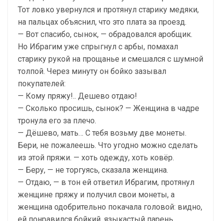
Тот ловко увернулся и протянул старику медяки,
на пальцах объяснил, что это плата за проезд.
— Вот спасибо, сынок, — обрадовался аробщик.
Но Ибрагим уже спрыгнул с арбы, помахал
старику рукой на прощанье и смешался с шумной
толпой. Через минуту он бойко зазывал
покупателей:
— Кому пряжу!.. Дешево отдаю!
— Сколько просишь, сынок? — Женщина в чадре
тронула его за плечо.
— Дёшево, мать… С тебя возьму две монеты.
Бери, не пожалеешь. Что угодно можно сделать
из этой пряжи. — хоть одежду, хоть ковёр.
— Беру, — не торгуясь, сказала женщина.
— Отдаю, — в тон ей ответил Ибрагим, протянул
женщине пряжу и получил свои монеты, а
женщина одобрительно покачала головой: видно,
ей понравился бойкий, языкастый парень.