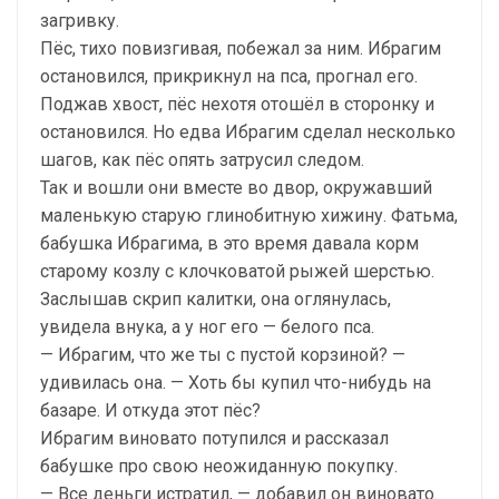
загривку.
Пёс, тихо повизгивая, побежал за ним. Ибрагим
остановился, прикрикнул на пса, прогнал его.
Поджав хвост, пёс нехотя отошёл в сторонку и
остановился. Но едва Ибрагим сделал несколько
шагов, как пёс опять затрусил следом.
Так и вошли они вместе во двор, окружавший
маленькую старую глинобитную хижину. Фатьма,
бабушка Ибрагима, в это время давала корм
старому козлу с клочковатой рыжей шерстью.
Заслышав скрип калитки, она оглянулась,
увидела внука, а у ног его — белого пса.
— Ибрагим, что же ты с пустой корзиной? —
удивилась она. — Хоть бы купил что-нибудь на
базаре. И откуда этот пёс?
Ибрагим виновато потупился и рассказал
бабушке про свою неожиданную покупку.
— Все деньги истратил, — добавил он виновато.