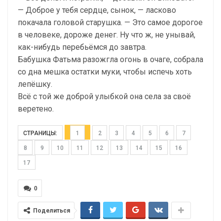
— Доброе у тебя сердце, сынок, — ласково
покачала головой старушка. — Это самое дорогое
в человеке, дороже денег. Ну что ж, не унывай,
как-нибудь перебьёмся до завтра.
Бабушка Фатьма разожгла огонь в очаге, собрала
со дна мешка остатки муки, чтобы испечь хоть
лепёшку.
Всё с той же доброй улыбкой она села за своё
веретено.
СТРАНИЦЫ:
1
2
3
4
5
6
7
8
9
10
11
12
13
14
15
16
17
0
Поделиться