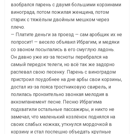
взобрался парень с двумя большими корзинами
винограда, потом пожилая женщина, потом
старик с тяжёлым двойным мешком через
плечо.
— Платите деньги за проезд — сам аробщик их не
попросит! — весело объявил Ибрагим, и медяки
со звоном посыпались в его смуглую ладонь.
Он давно уже из-за тесноты перебрался на
самый передок телеги, но всё так же задорно
распевал свою песенку. Парень с виноградом
пристроил поудобнее на дне арбы свои корзины,
достал из-за пояса тростниковую свирель, и
полилась пронзительно звонкая мелодия в
аккомпанемент песне. Песню Ибрагима
подхватили остальные пассажиры, и никто не
замечал, что маленький козлёнок поднялся на
своих слабых ножках, уткнулся мордочкой в
корзину и стал поспешно объедать крупные