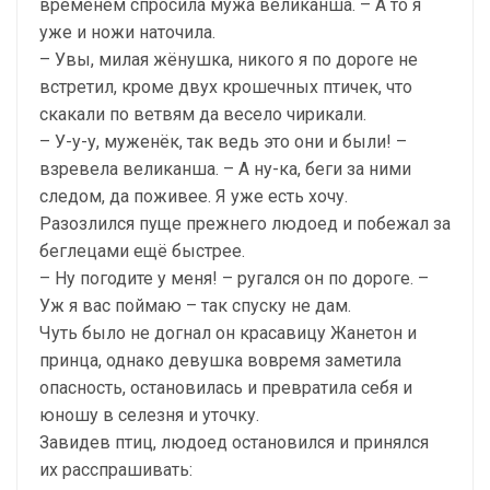
временем спросила мужа великанша. – А то я
уже и ножи наточила.
– Увы, милая жёнушка, никого я по дороге не
встретил, кроме двух крошечных птичек, что
скакали по ветвям да весело чирикали.
– У-у-у, муженёк, так ведь это они и были! –
взревела великанша. – А ну-ка, беги за ними
следом, да поживее. Я уже есть хочу.
Разозлился пуще прежнего людоед и побежал за
беглецами ещё быстрее.
– Ну погодите у меня! – ругался он по дороге. –
Уж я вас поймаю – так спуску не дам.
Чуть было не догнал он красавицу Жанетон и
принца, однако девушка вовремя заметила
опасность, остановилась и превратила себя и
юношу в селезня и уточку.
Завидев птиц, людоед остановился и принялся
их расспрашивать: