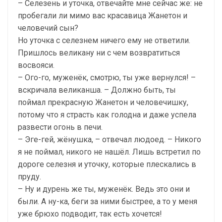
– Селезень и уточка, отвечайте мне сейчас же: не
пробегали ли мимо вас красавица Жанетон и
человечий сын?
Но уточка с селезнем ничего ему не ответили.
Пришлось великану ни с чем возвратиться
восвояси.
– Ого-го, муженёк, смотрю, ты уже вернулся! –
вскричала великанша. – Должно быть, ты
поймал прекрасную Жанетон и человечишку,
потому что я страсть как голодна и даже успела
развести огонь в печи.
– Эге-гей, жёнушка, – отвечал людоед. – Никого
я не поймал, никого не нашёл. Лишь встретил по
дороге селезня и уточку, которые плескались в
пруду.
– Ну и дурень же ты, муженёк. Ведь это они и
были. А ну-ка, беги за ними быстрее, а то у меня
уже брюхо подводит, так есть хочется!