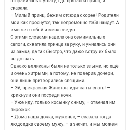
отправилась к ушату, где прятался принц, и
сказала:
– Милый принц, бежим отсюда скорее! Родители
мои как проснутся, так непременно тебя найдут. А
вместе с тобой и меня съедят.
С этими словами надела она семимильные
сапоги, схватила принца за руку, и умчались они
из замка, да так быстро, что даже ветру их было
не догнать.
Однако великаны были не только злыми, но ещё
и очень хитрыми, а потому, не поверив дочери,
они лишь притворились спящими.
– Эй, прекрасная Жанетон, иди-ка ты спать! –
крикнули они посреди ночи.
– Уже иду, только косынку сниму, – отвечал им
пирожок.
– Дома наша дочка, муженёк, – сказала тогда
людоедка своему мужу, – а значит, и мы можем