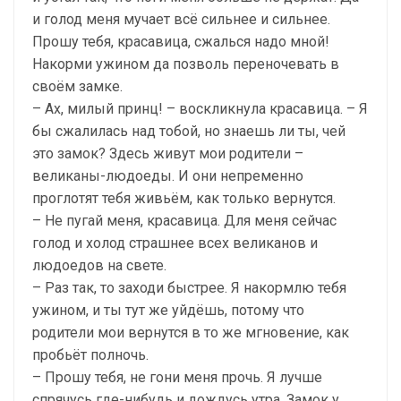
и голод меня мучает всё сильнее и сильнее.
Прошу тебя, красавица, сжалься надо мной!
Накорми ужином да позволь переночевать в
своём замке.
– Ах, милый принц! – воскликнула красавица. – Я
бы сжалилась над тобой, но знаешь ли ты, чей
это замок? Здесь живут мои родители –
великаны-людоеды. И они непременно
проглотят тебя живьём, как только вернутся.
– Не пугай меня, красавица. Для меня сейчас
голод и холод страшнее всех великанов и
людоедов на свете.
– Раз так, то заходи быстрее. Я накормлю тебя
ужином, и ты тут же уйдёшь, потому что
родители мои вернутся в то же мгновение, как
пробьёт полночь.
– Прошу тебя, не гони меня прочь. Я лучше
спрячусь где-нибудь и дождусь утра. Замок у