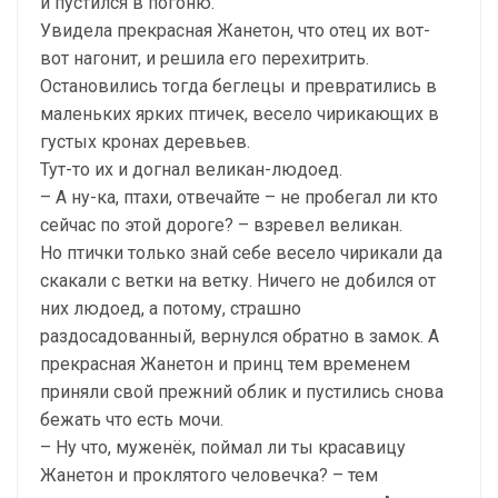
и пустился в погоню.
Увидела прекрасная Жанетон, что отец их вот-
вот нагонит, и решила его перехитрить.
Остановились тогда беглецы и превратились в
маленьких ярких птичек, весело чирикающих в
густых кронах деревьев.
Тут-то их и догнал великан-людоед.
– А ну-ка, птахи, отвечайте – не пробегал ли кто
сейчас по этой дороге? – взревел великан.
Но птички только знай себе весело чирикали да
скакали с ветки на ветку. Ничего не добился от
них людоед, а потому, страшно
раздосадованный, вернулся обратно в замок. А
прекрасная Жанетон и принц тем временем
приняли свой прежний облик и пустились снова
бежать что есть мочи.
– Ну что, муженёк, поймал ли ты красавицу
Жанетон и проклятого человечка? – тем