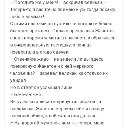
– Погодите же у меня! – вскричал великан. –
Теперь-то я вас точно поймаю и уж тогда покажу
небо в алмазах!
С этими словами он пустился в погоню и бежал
быстрее прежнего. Однако прекрасная Жанетон
снова вовремя заметила опасность и обратилась
в очаровательную пастушку, а принца
превратила в стадо овечек.
– Отвечайте живо – не видели ли вы здесь
прекрасную Жанетон и с ней мерзкого
человечка? – заревел великан, как только их
увидел.
Но в ответ он услышал лишь:
– Бе-е-е-е-е-е…
Выругался великан и припустил обратно, а
прекрасная Жанетон вернула себе и принцу
прежний облик, и побежали они дальше.
– Ну, дорогой муженёк, чем ты теперь меня