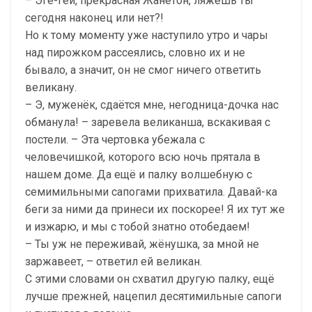
– Эге-гей, прекрасная Жанетон, ляжешь ты
сегодня наконец или нет?!
Но к тому моменту уже наступило утро и чары
над пирожком рассеялись, словно их и не
бывало, а значит, он не смог ничего ответить
великану.
– Э, муженёк, сдаётся мне, негодница-дочка нас
обманула! – заревела великанша, вскакивая с
постели. – Эта чертовка убежала с
человечишкой, которого всю ночь прятала в
нашем доме. Да ещё и палку волшебную с
семимильными сапогами прихватила. Давай-ка
беги за ними да принеси их поскорее! Я их тут же
и изжарю, и мы с тобой знатно отобедаем!
– Ты уж не переживай, жёнушка, за мной не
заржавеет, – ответил ей великан.
С этими словами он схватил другую палку, ещё
лучше прежней, нацепил десятимильные сапоги