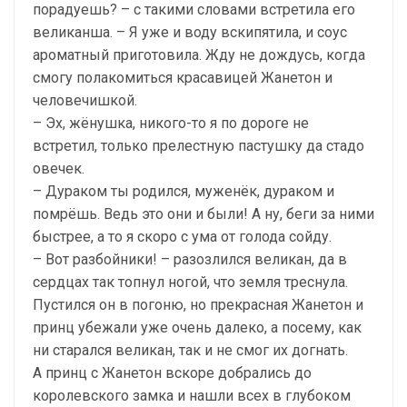
порадуешь? – с такими словами встретила его
великанша. – Я уже и воду вскипятила, и соус
ароматный приготовила. Жду не дождусь, когда
смогу полакомиться красавицей Жанетон и
человечишкой.
– Эх, жёнушка, никого-то я по дороге не
встретил, только прелестную пастушку да стадо
овечек.
– Дураком ты родился, муженёк, дураком и
помрёшь. Ведь это они и были! А ну, беги за ними
быстрее, а то я скоро с ума от голода сойду.
– Вот разбойники! – разозлился великан, да в
сердцах так топнул ногой, что земля треснула.
Пустился он в погоню, но прекрасная Жанетон и
принц убежали уже очень далеко, а посему, как
ни старался великан, так и не смог их догнать.
А принц с Жанетон вскоре добрались до
королевского замка и нашли всех в глубоком