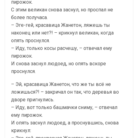
пирожок.
С этим великан снова заснул, но проспал не
более получаса.
– Эге-гей, красавица Жанетон, ляжешь ты
наконец или нет?! – крикнул великан, когда
опять проснулся.
– Иду, только косы расчешу, – отвечал ему
пирожок.
И снова заснул людоед, но опять вскоре
проснулся.
– Эй, красавица Жанетон, что же ты всё не
ложишься?! – закричал он так, что деревья во
дворе пригнулись.
– Иду, вот только башмачки сниму, – отвечал
ему пирожок.
И опять заснул людоед, а проснувшись, снова
крикнул: