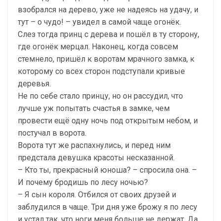
взобрался на дерево, уже не надеясь на удачу, и
тут – о чудо! – увидел в самой чаще огонёк.
Слез тогда принц с дерева и пошёл в ту сторону,
где огонёк мерцал. Наконец, когда совсем
стемнело, пришёл к воротам мрачного замка, к
которому со всех сторон подступали кривые
деревья.
Не по себе стало принцу, но он рассудил, что
лучше уж попытать счастья в замке, чем
провести ещё одну ночь под открытым небом, и
постучал в ворота.
Ворота тут же распахнулись, и перед ним
предстала девушка красоты несказанной.
– Кто ты, прекрасный юноша? – спросила она. –
И почему бродишь по лесу ночью?
– Я сын короля. Отбился от своих друзей и
заблудился в чаще. Три дня уже брожу я по лесу
и устал так, что ноги меня больше не держат. Да