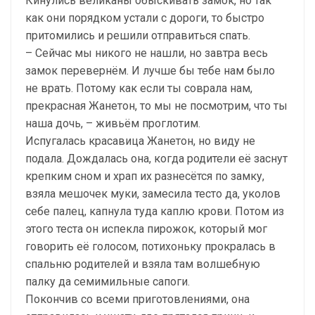
Кинулись великаны обыскивать замок, но так
как они порядком устали с дороги, то быстро
притомились и решили отправиться спать.
– Сейчас мы никого не нашли, но завтра весь
замок перевернём. И лучше бы тебе нам было
не врать. Потому как если ты соврала нам,
прекрасная Жанетон, то мы не посмотрим, что ты
наша дочь, – живьём проглотим.
Испугалась красавица Жанетон, но виду не
подала. Дождалась она, когда родители её заснут
крепким сном и храп их разнесётся по замку,
взяла мешочек муки, замесила тесто да, уколов
себе палец, капнула туда каплю крови. Потом из
этого теста он испекла пирожок, который мог
говорить её голосом, потихоньку прокралась в
спальню родителей и взяла там волшебную
палку да семимильные сапоги.
Покончив со всеми приготовлениями, она