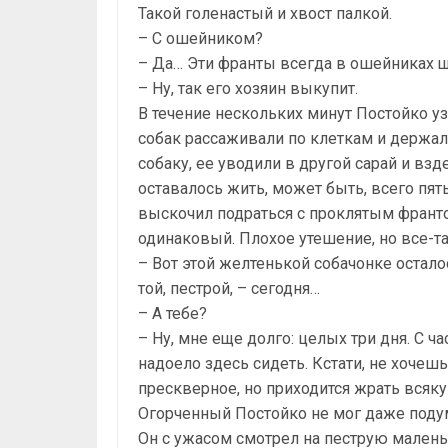
Такой голенастый и хвост палкой.
– С ошейником?
– Да… Эти франты всегда в ошейниках 
– Ну, так его хозяин выкупит.
В течение нескольких минут Постойко у
собак рассаживали по клеткам и держали
собаку, ее уводили в другой сарай и вз
оставалось жить, может быть, всего пять
выскочил подраться с проклятым франтом
одинаковый. Плохое утешение, но все-т
– Вот этой желтенькой собачонке остало
той, пестрой, – сегодня…
– А тебе?
– Ну, мне еще долго: целых три дня. С ча
надоело здесь сидеть. Кстати, не хочеш
прескверное, но приходится жрать всяк
Огорченный Постойко не мог даже подума
Он с ужасом смотрел на пеструю малень