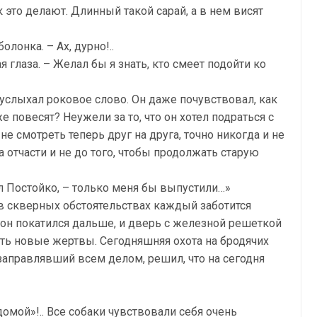
 это делают. Длинный такой сарай, а в нем висят
олонка. – Ах, дурно!..
 глаза. – Желал бы я знать, кто смеет подойти ко
услыхал роковое слово. Он даже почувствовал, как
е повесят? Неужели за то, что он хотел подраться с
не смотреть теперь друг на друга, точно никогда и не
а отчасти и не до того, чтобы продолжать старую
л Постойко, – только меня бы выпустили…»
 в скверных обстоятельствах каждый заботится
гон покатился дальше, и дверь с железной решеткой
ять новые жертвы. Сегодняшняя охота на бродячих
 заправлявший всем делом, решил, что на сегодня
домой»!.. Все собаки чувствовали себя очень