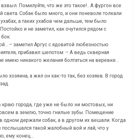
звыл. Помилуйте, что же это такое!.. А фургон все
й света. Собак было много, и они поневоле толкали
 ухабах; а таких ухабов чем дальше, тем было
Постойко и не заметил, как очутился рядом с
 бок.
ой… – заметил Аргус с ядовитой любезностью
риятеля, прибавил шепотом: – А ведь скверная
, не имею никакого желания болтаться на веревке…
о хозяина, а жил он как-то так, без хозяев. В город
зад.
 краю города, где уже не было ни мостовых, ни
совсем в землю, точно гнилые зубы. Помещение
 в одном держали собак, а в другом их вешали. Когда
я послышался такой жалобный вой и лай, что у
о, ему конец…