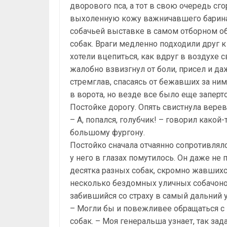
дворового пса, а тот в свою очередь сг
выхоленную кожу важничавшего барина. 
собачьей выставке в самом отборном о
собак. Враги медленно подходили друг к
хотели вцепиться, как вдруг в воздухе 
жалобно взвизгнул от боли, присел и да
стремглав, спасаясь от бежавших за ним
в ворота, но везде все было еще запер
Постойке дорогу. Опять свистнула верев
– А, попался, голубчик! – говорил какой
большому фургону.
Постойко сначала отчаянно сопротивлялс
у него в глазах помутилось. Он даже не 
десятка разных собак, скромно жавшихся 
несколько бездомных уличных собачонок, 
забившийся со страху в самый дальний у
– Могли бы и повежливее обращаться с 
собак. – Моя генеральша узнает, так зад