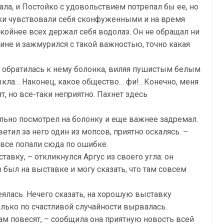
ла, и Постойко с удовольствием потрепал бы ее, но
аки чувствовали себя сконфуженными и на время
койнее всех держал себя водолаз. Он не обращал ни
дине и зажмурился с такой важностью, точно какая
 – обратилась к нему болонка, виляя пушистым белым
выкла… Наконец, какое общество… фи!.. Конечно, меня
т, но все-таки неприятно. Пахнет здесь
ельно посмотрел на болонку и еще важнее задремал.
етил за него один из мопсов, приятно оскалясь. –
все попали сюда по ошибке.
тавку, – откликнулся Аргус из своего угла: он
з был на выставке и могу сказать, что там совсем
еялась. Нечего сказать, на хорошую выставку
олько по счастливой случайности вырвалась.
там повесят, – сообщила она приятную новость всей