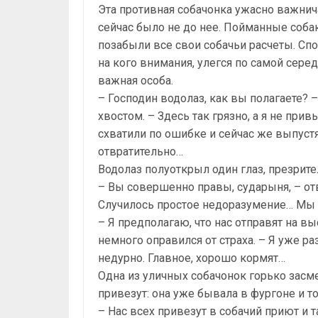
Эта противная собачонка ужасно важнича
сейчас было не до нее. Пойманные соб
позабыли все свои собачьи расчеты. Спо
на кого внимания, улегся по самой сере
важная особа.
– Господин водолаз, как вы полагаете?
хвостом. – Здесь так грязно, а я не при
схватили по ошибке и сейчас же выпустя
отвратительно…
Водолаз полуоткрыл один глаз, презрит
– Вы совершенно правы, сударыня, – отв
Случилось простое недоразумение… Мы 
– Я предполагаю, что нас отправят на выс
немного оправился от страха. – Я уже ра
недурно. Главное, хорошо кормят…
Одна из уличных собачонок горько засм
привезут: она уже бывала в фургоне и т
– Нас всех привезут в собачий приют и 