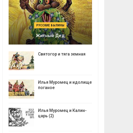
РУССКИЕ БЫЛИНЫ
Житный Дед
Святогор и тяга земная
Илья Муромец и идолище
поганое
Илья Муромец и Калин-
царь (2)