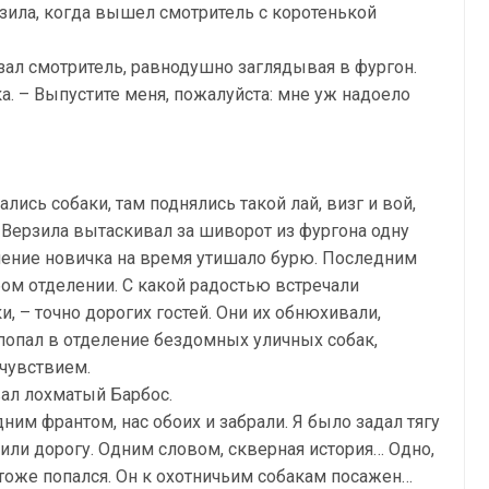
рзила, когда вышел смотритель с коротенькой
зал смотритель, равнодушно заглядывая в фургон.
а. – Выпустите меня, пожалуйста: мне уж надоело
лись собаки, там поднялись такой лай, визг и вой,
 Верзила вытаскивал за шиворот из фургона одну
вление новичка на время утишало бурю. Последним
ом отделении. С какой радостью встречали
 – точно дорогих гостей. Они их обнюхивали,
 попал в отделение бездомных уличных собак,
чувствием.
вал лохматый Барбос.
дним франтом, нас обоих и забрали. Я было задал тягу
дили дорогу. Одним словом, скверная история… Одно,
нт тоже попался. Он к охотничьим собакам посажен…