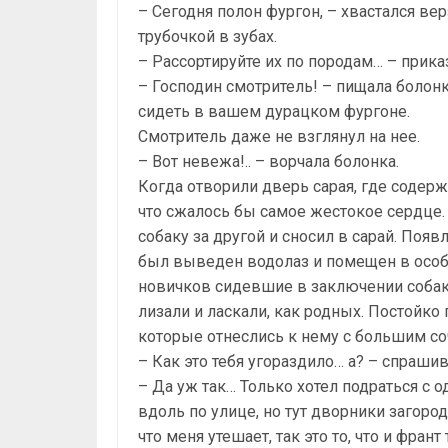
– Сегодня полон фургон, – хвастался ве
трубочкой в зубах.
– Рассортируйте их по породам… – прика
– Господин смотритель! – пищала болонк
сидеть в вашем дурацком фургоне.
Смотритель даже не взглянул на нее.
– Вот невежа!.. – ворчала болонка.
Когда отворили дверь сарая, где содержа
что сжалось бы самое жестокое сердце.
собаку за другой и сносил в сарай. Поя
был выведен водолаз и помещен в особ
новичков сидевшие в заключении собаки,
лизали и ласкали, как родных. Постойко
которые отнеслись к нему с большим со
– Как это тебя угораздило… а? – спраши
– Да уж так… Только хотел подраться с о
вдоль по улице, но тут дворники загоро
что меня утешает, так это то, что и фра