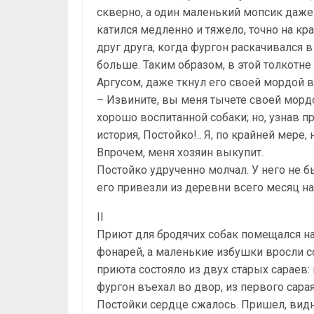
скверно, а один маленький мопсик даже в
катился медленно и тяжело, точно на кра
друг друга, когда фургон раскачивался в
больше. Таким образом, в этой толкотне 
Аргусом, даже ткнул его своей мордой в
– Извините, вы меня тычете своей морд
хорошо воспитанной собаки; но, узнав п
история, Постойко!.. Я, по крайней мере
Впрочем, меня хозяин выкупит.
Постойко удрученно молчал. У него не был
его привезли из деревни всего месяц на
II
Приют для бродячих собак помещался на
фонарей, а маленькие избушки вросли 
приюта состояло из двух старых сараев:
фургон въехал во двор, из первого сара
Постойки сердце сжалось. Пришел, видн