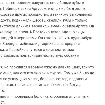
орал от нетерпения запустить свои белые зубы в
Пойнтера звали Аргусом, и он даже был раз на
бществе других породистых и таких же выхоленных
 другу, поднимали шерсть, скалили зубы и только
свистнула длинная веревка и змеей обвила Аргуса. Он
же закрыл глаза. А Постойко летел вдоль улицы
 людей с веревками. Он хотел улизнуть куда-нибудь
то. Впереди выбежали дворники и загородили
ка, и Постойко очутился с арканом на шее.
-то верзила, подтаскивая несчастную собаку к
я, но проклятая веревка ужасно давила шею, так что
помнил, как его втолкнули в фургон. Там уже было до
по углам: два мопса, болонка, сеттер, водолаз и
таких тощих и жалких, а в их числе и Аргус,
гол.
нами, – пропищала болонка, сторонясь от уличных
аст…