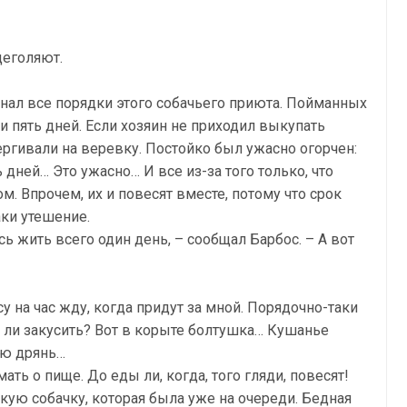
щеголяют.
знал все порядки этого собачьего приюта. Пойманных
 пять дней. Если хозяин не приходил выкупать
дергивали на веревку. Постойко был ужасно огорчен:
 дней… Это ужасно… И все из-за того только, что
. Впрочем, их и повесят вместе, потому что срок
аки утешение.
сь жить всего один день, – сообщал Барбос. – А вот
су на час жду, когда придут за мной. Порядочно-таки
ь ли закусить? Вот в корыте болтушка… Кушанье
ую дрянь…
ть о пище. До еды ли, когда, того гляди, повесят!
кую собачку, которая была уже на очереди. Бедная