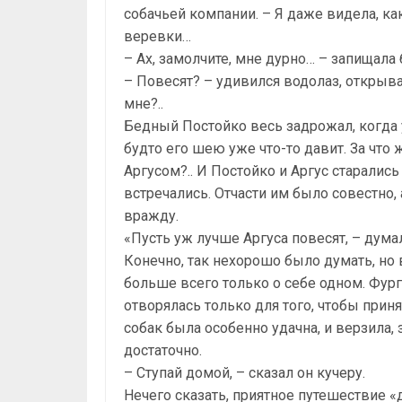
собачьей компании. – Я даже видела, как
веревки…
– Ах, замолчите, мне дурно… – запищала б
– Повесят? – удивился водолаз, открывая
мне?..
Бедный Постойко весь задрожал, когда 
будто его шею уже что-то давит. За что ж
Аргусом?.. И Постойко и Аргус старались 
встречались. Отчасти им было совестно, 
вражду.
«Пусть уж лучше Аргуса повесят, – дума
Конечно, так нехорошо было думать, но
больше всего только о себе одном. Фур
отворялась только для того, чтобы прин
собак была особенно удачна, и верзила,
достаточно.
– Ступай домой, – сказал он кучеру.
Нечего сказать, приятное путешествие «