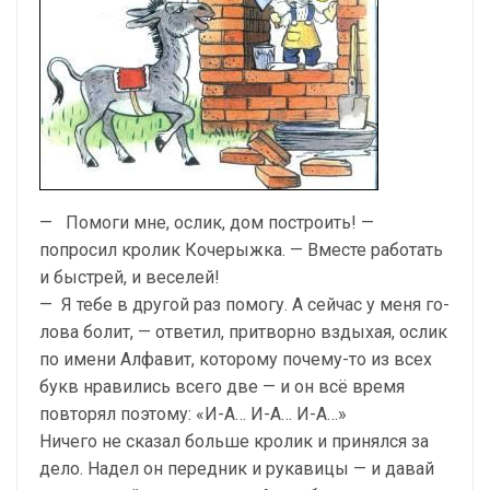
— Помоги мне, ослик, дом построить! —
попросил кролик Кочерыжка. — Вместе работать
и быстрей, и веселей!
— Я тебе в другой раз помогу. А сейчас у меня го­
лова болит, — ответил, притворно вздыхая, ослик
по имени Алфавит, которому почему-то из всех
букв нра­вились всего две — и он всё время
повторял поэтому: «И-А… И-А… И-А…»
Ничего не сказал больше кролик и принялся за
де­ло. Надел он передник и рукавицы — и давай