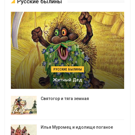
Русские былины
РУССКИЕ БЫЛИНЫ
Житный Дед
Святогор и тяга земная
Илья Муромец и идолище поганое