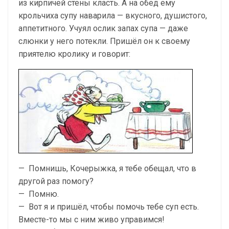
из кир­пичей стены класть. А на обед ему
крольчиха супу наварила — вкусно­го, душистого,
аппетитного. Учуял ослик запах супа — даже
слюнки у него потек­ли. Пришёл он к своему
приятелю кролику и говорит:
— Помнишь, Кочерыжка, я тебе обещал, что в
дру­гой раз помогу?
— Помню.
— Вот я и пришёл, чтобы помочь тебе суп есть.
Вместе-то мы с ним живо управимся!