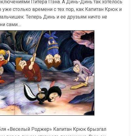
иключениями Питера Пэна. А Динь-Динь так хотелось
 уже столько времени с тех пор, как Капитан Крюк и
мальчишек. Теперь Динь и ее друзьям ничто не
они сами…
абля «Веселый Роджер» Капитан Крюк брызгал