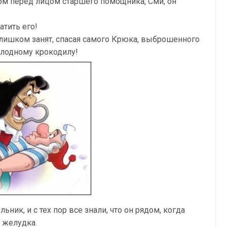
ом перед лицом старшего помощника, Сми, он
атить его!
 слишком занят, спасая самого Крюка, выброшенного
олодному крокодилу!
ьник, и с тех пор все знали, что он рядом, когда
 желудка.