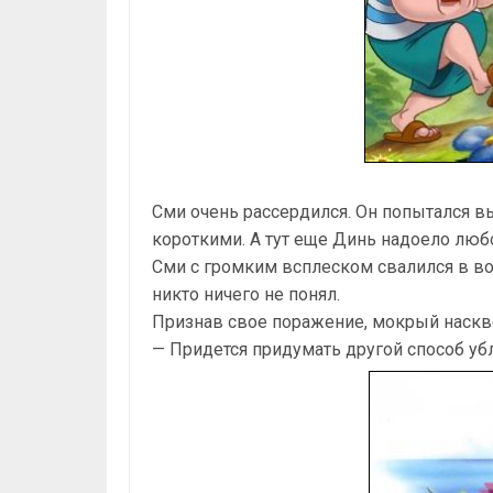
Сми очень рассердился. Он попытался в
короткими. А тут еще Динь надоело любо
Сми с громким всплеском свалился в вод
никто ничего не понял.
Признав свое поражение, мокрый наскво
— Придется придумать другой способ убл