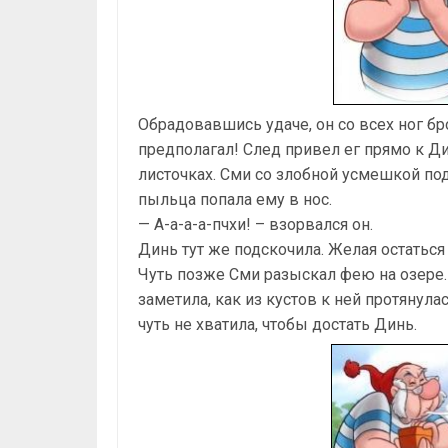
Обрадовавшись удаче, он со всех ног бр
предполагал! След привел ег прямо к Дин
листочках. Сми со злобной усмешкой по
пыльца попала ему в нос.
— А-а-а-а-пчхи! – взорвался он.
Динь тут же подскочила. Желая остаться
Чуть позже Сми разыскал фею на озере. 
заметила, как из кустов к ней протянула
чуть не хватила, чтобы достать Динь.