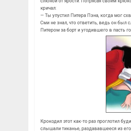
слюной от ярости. Потрясая своим крюк
кричал:
— Ты упустил Питера Пэна, когда мог схв
Сми не знал, что ответить, ведь он был
Питером за борт и угодившего в пасть г
Крокодил этот как-то раз проглотил будил
слышали тиканье, раздававшееся из его