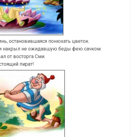
инь, остановившаяся понюхать цветок.
 и накрыл не ожидавшую беды фею сачком.
ал от восторга Сми.
стоящий пират!