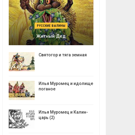
РУССКИЕ БЫЛИНЫ
Житный Дед
Святогор и тяга земная
Илья Муромец и идолище
поганое
Илья Муромец и Калин-
царь (2)