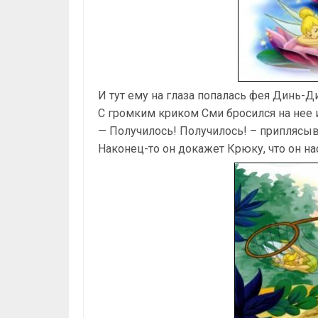
И тут ему на глаза попалась фея Динь-Д
С громким криком Сми бросился на нее
— Получилось! Получилось! – приплясыв
Наконец-то он докажет Крюку, что он на