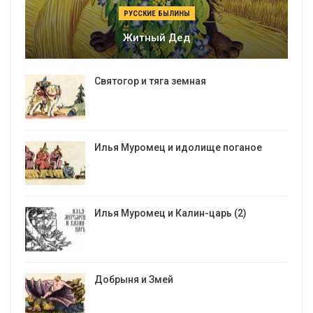
РУССКИЕ БЫЛИНЫ
Житный Дед
Святогор и тяга земная
Илья Муромец и идолище поганое
Илья Муромец и Калин-царь (2)
Добрыня и Змей