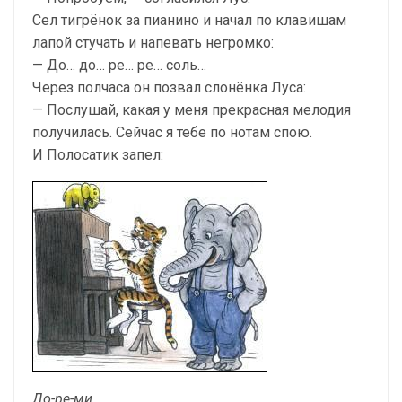
Сел тигрёнок за пианино и начал по клавишам
ла­пой стучать и напевать негромко:
— До… до… ре… ре… соль…
Через полчаса он позвал слонёнка Луса:
— Послушай, какая у меня прекрасная мелодия
по­лучилась. Сейчас я тебе по нотам спою.
И Полосатик запел:
До-ре-ми,