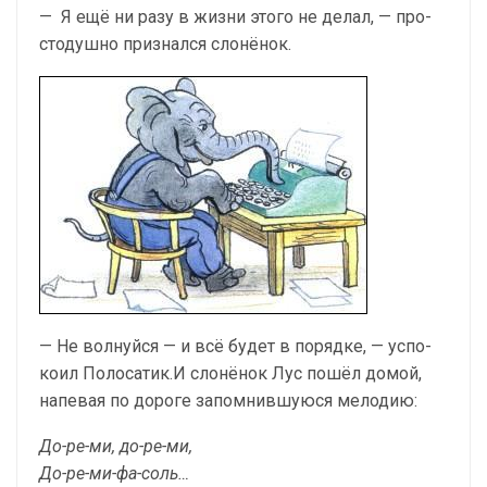
— Я ещё ни разу в жизни этого не делал, — про­
стодушно признался слонёнок.
— Не волнуйся — и всё будет в порядке, — успо­
коил Полосатик.И слонёнок Лус пошёл домой,
напевая по дороге за­помнившуюся мелодию:
До-ре-ми, до-ре-ми,
До-ре-ми-фа-соль…