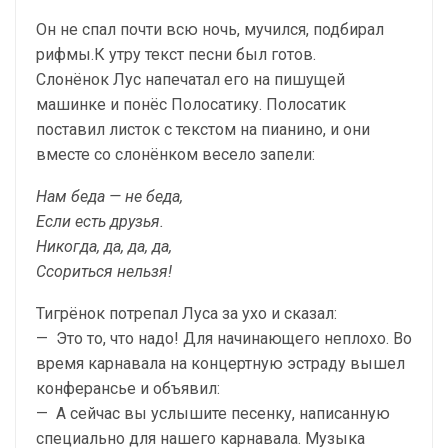
Он не спал почти всю ночь, мучился, подбирал
рифмы.К утру текст песни был готов.
Слонёнок Лус напечатал его на пишущей
машинке и понёс Полосатику. Полосатик
поставил листок с тек­стом на пианино, и они
вместе со слонёнком весело запели:
Нам беда — не беда,
Если есть друзья.
Никогда, да, да, да,
Ссориться нельзя!
Тигрёнок потрепал Луса за ухо и сказал:
— Это то, что надо! Для начинающего неплохо. Во
время карнавала на концертную эстраду вышел
конферансье и объявил:
— А сейчас вы услышите песенку, написанную
спе­циально для нашего карнавала. Музыка