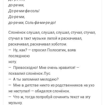
до-ре-ми,
До-ре-ми-фа-соль!
До-ре-ми,
до-ре-ми, Соль-фа-ми-ре-до!
Слонёнок слушал, слушал, слушал, стучал, стучал,
стучал в такт музыке лапой и раскачивал,
раскачивал, раскачивал хоботом.
— Ну, как? — спросил Полосатик, взяв
последнюю
ноту.
— Превосходно! Мне очень нравится! —
похвалил слонёнок Лус.
— А ты запомнил мелодию?
— Мне в детстве никто из родственников на ухо
не наступал! — обиделся слонёнок.
— Что ж, тогда попробуй сочинить текст на эту
му­зыку.