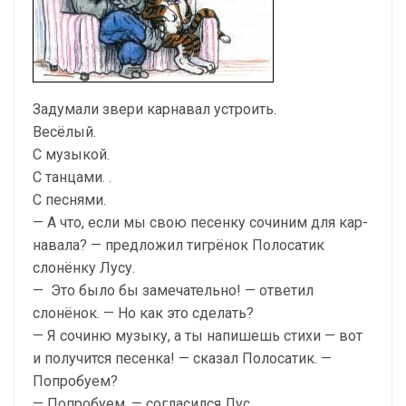
Задумали звери карнавал устроить.
Весёлый.
С музыкой.
С танцами. .
С песнями.
— А что, если мы свою песенку сочиним для кар­
навала? — предложил тигрёнок Полосатик
слонёнку Лусу.
— Это было бы замечательно! — ответил
слонёнок. — Но как это сделать?
— Я сочиню музыку, а ты напишешь стихи — вот
и получится песенка! — сказал Полосатик. —
Попро­буем?
— Попробуем, — согласился Лус.