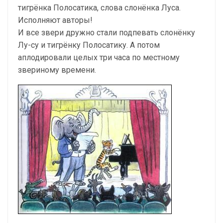
тигрёнка По­лосатика, слова слонёнка Луса.
Исполняют авторы!
И все звери дружно стали подпевать слонёнку
Лу-су и тигрёнку Полосатику. А потом
аплодировали це­лых три часа по местному
звериному времени.