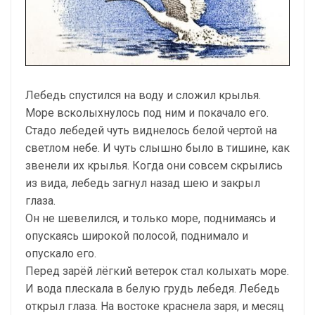
Лебедь спустился на воду и сложил крылья.
Море всколыхнулось под ним и покачало его.
Стадо лебедей чуть виднелось белой чертой на
светлом небе. И чуть слышно было в тишине, как
звенели их крылья. Когда они совсем скрылись
из вида, лебедь загнул назад шею и закрыл
глаза.
Он не шевелился, и только море, поднимаясь и
опускаясь широкой полосой, поднимало и
опускало его.
Перед зарёй лёгкий ветерок стал колыхать море.
И вода плескала в белую грудь лебедя. Лебедь
открыл глаза. На востоке краснела заря, и месяц