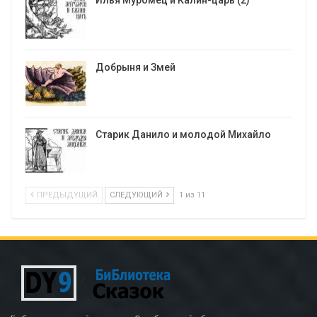
Илья Муромец и Калин-царь (2)
Добрыня и Змей
Старик Данило и молодой Михайло
ПРЕДЫДУЩИЙ
СЛЕДУЮЩИЙ
1 из 11