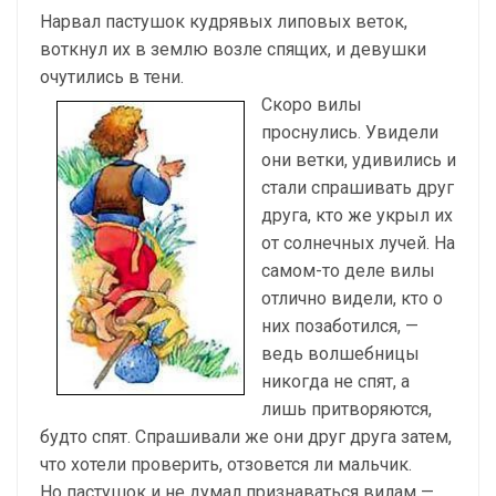
Нарвал пастушок кудрявых липовых веток,
воткнул их в землю возле спящих, и девушки
очутились в тени.
Скоро вилы
проснулись. Увидели
они ветки, удивились и
стали спрашивать друг
друга, кто же укрыл их
от солнечных лучей. На
самом-то деле вилы
отлично видели, кто о
них позаботился, —
ведь волшебницы
никогда не спят, а
лишь притворяются,
будто спят. Спрашивали же они друг друга затем,
что хотели проверить, отзовется ли мальчик.
Но пастушок и не думал признаваться вилам —