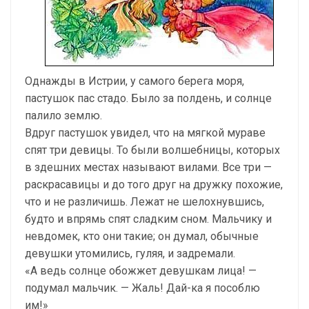
Однажды в Истрии, у самого берега моря,
пастушок пас стадо. Было за полдень, и солнце
палило землю.
Вдруг пастушок увидел, что на мягкой мураве
спят три девицы. То были волшебницы, которых
в здешних местах называют вилами. Все три —
раскрасавицы и до того друг на дружку похожие,
что и не различишь. Лежат не шелохнувшись,
будто и впрямь спят сладким сном. Мальчику и
невдомек, кто они такие; он думал, обычные
девушки утомились, гуляя, и задремали.
«А ведь солнце обожжет девушкам лица! —
подумал мальчик. — Жаль! Дай-ка я пособлю
им!»