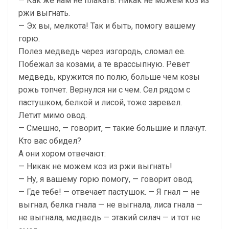
— Как же нам не плакать. Никак не можем коз из
ржи выгнать.
— Эх вы, мелкота! Так и быть, помогу вашему
горю.
Полез медведь через изгородь, сломал ее.
Побежал за козами, а те врассыпную. Ревет
медведь, кружится по полю, больше чем козы
рожь топчет. Вернулся ни с чем. Сел рядом с
пастушком, белкой и лисой, тоже заревел.
Летит мимо овод.
— Смешно, — говорит, — такие большие и плачут.
Кто вас обидел?
А они хором отвечают:
— Никак не можем коз из ржи выгнать!
— Ну, я вашему горю помогу, — говорит овод.
— Где тебе! — отвечает пастушок. — Я гнал — не
выгнал, белка гнала — не выгнала, лиса гнала —
не выгнала, медведь — этакий силач — и тот не