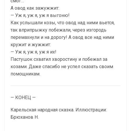
смог…
А овод как зажужжит:
— Уж я, уж я, уж я выгоню!
Как услышали козы, что овод над ними вьется,
так вприпрыжку побежали, через изгородь
перемахнули и на дорогу! А овод все над ними
кружит и жужжит:
— Уж я, уж я, уж я их!
Пастушок схватил хворостину и побежал за
козами. Даже спасибо не успел сказать своим
помощникам.
— КОНЕЦ —
Карельская народная сказка. Иллюстрации:
Брюханов Н.