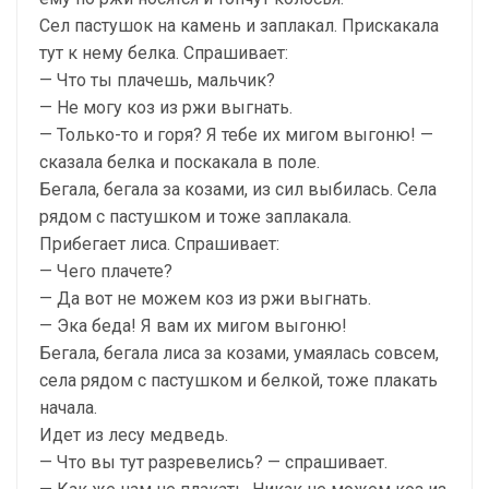
Сел пастушок на камень и заплакал. Прискакала
тут к нему белка. Спрашивает:
— Что ты плачешь, мальчик?
— Не могу коз из ржи выгнать.
— Только-то и горя? Я тебе их мигом выгоню! —
сказала белка и поскакала в поле.
Бегала, бегала за козами, из сил выбилась. Села
рядом с пастушком и тоже заплакала.
Прибегает лиса. Спрашивает:
— Чего плачете?
— Да вот не можем коз из ржи выгнать.
— Эка беда! Я вам их мигом выгоню!
Бегала, бегала лиса за козами, умаялась совсем,
села рядом с пастушком и белкой, тоже плакать
начала.
Идет из лесу медведь.
— Что вы тут разревелись? — спрашивает.