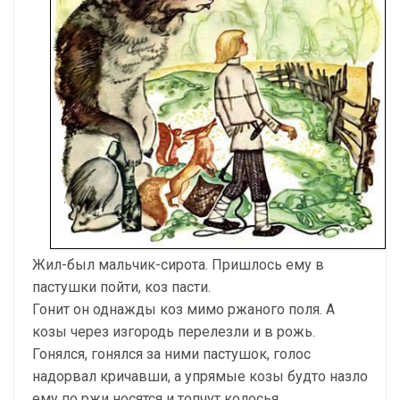
Жил-был мальчик-сирота. Пришлось ему в
пастушки пойти, коз пасти.
Гонит он однажды коз мимо ржаного поля. А
козы через изгородь перелезли и в рожь.
Гонялся, гонялся за ними пастушок, голос
надорвал кричавши, а упрямые козы будто назло
ему по ржи носятся и топчут колосья.