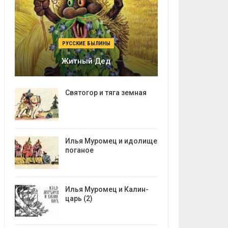
РУССКИЕ БЫЛИНЫ
Житный Дед
Святогор и тяга земная
Илья Муромец и идолище
поганое
Илья Муромец и Калин-
царь (2)