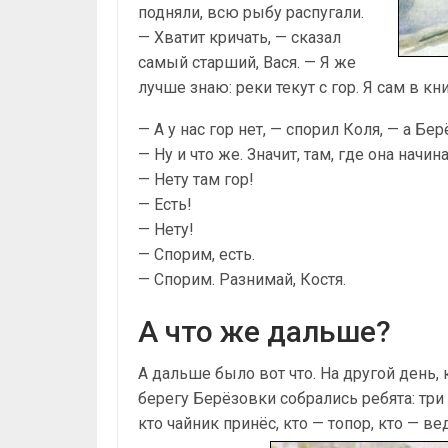
подняли, всю рыбу распугали.
— Хватит кричать, — сказал
самый старший, Вася. — Я же
лучше знаю: реки текут с гор. Я сам в кн
— А у нас гор нет, — спорил Коля, — а Бе
— Ну и что же. Значит, там, где она начин
— Нету там гор!
— Есть!
— Нету!
— Спорим, есть.
— Спорим. Разнимай, Костя.
А что же дальше?
А дальше было вот что. На другой день, 
берегу Берёзовки собрались ребята: три
кто чайник принёс, кто — топор, кто — в