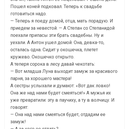
Пошел коней подковал. Теперь к свадьбе
готовиться надо.
— Теперь я поеду домой, отца, мать порадую. И
приедем за невестой. — А Степан со Степанидой
поехали припасы эти брать свадебны. Ну и
уехали. А Антон ушел домой. Она, девка-то,
осталась одна. Сидит у окошечка, плетет
кружево. Окошечко открыто.
А теперя сорока в лесу давай чекотать:
— Вот младша Луна выходит замуж за красивого
парня, за хорошего мастера!
А сестры услыхали и думают: «Вот дак ловко!
Она же над нами будет смеяться!» А мужья их
уже превратили: эту в паучиху, а ту в волчицу. И
говорят:
— Она над нами смеяться будет, отдадим ее
замуж!
— А за кого ее отдать?