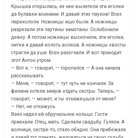
Крышка открылась, из нее вылетели эти иголки
да булавки воинами. И давай этих пауков! Всех
перекололи. Ножницы ишо были. А ножницы
разрезали эти паутины замотаны. Ослобонили
девку. А потом ножницы выскочили, эти иголки,
нитки и давай колоть волков. А ножницы хвосты
стригли да уши. Всех разогнали. И вот приходит
этот Антон утром.
— Вот я, — говорит, — торопился. — А она начала
рассказывать:
— Меня, — говорит, — тут чуть не кончили. За
филина хотели замуж отдать сестры. Таперь, —
говорит, — может, и ты откажешься от меня?
— Нет, не откажусь.
Взял надел ей обручальное кольцо. Гости
приехали. Отец, мать. Сделали свадьбу. Гуляли. А
волчице, сестре-то, стало обидно. Она прибежала
и давай тут плакать, жаловаться на свою судьбу.