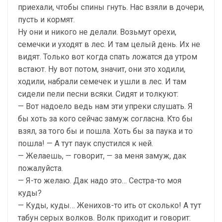
приехали, чтобы спины гнуть. Нас взяли в дочери,
пусть и кормят.
Ну они и никого не делали. Возьмут орехи,
семечки и уходят в лес. И там целый день. Их не
видят. Только вот когда спать ложатся да утром
встают. Ну вот потом, значит, они это ходили,
ходили, набрали семечек и ушли в лес. И там
сидели пели песни всяки. Сидят и толкуют:
— Вот надоело ведь нам эти упреки слушать. Я
бы хоть за кого сейчас замуж согласна. Кто бы
взял, за того бы и пошла. Хоть бы за паука и то
пошла! — А тут паук спустился к ней.
— Желаешь, — говорит, — за меня замуж, дак
пожалуйста.
— Я-то желаю. Дак надо это… Сестра-то моя
куды?
— Куды, куды… Женихов-то ить от сколько! А тут
табун серых волков. Волк приходит и говорит: