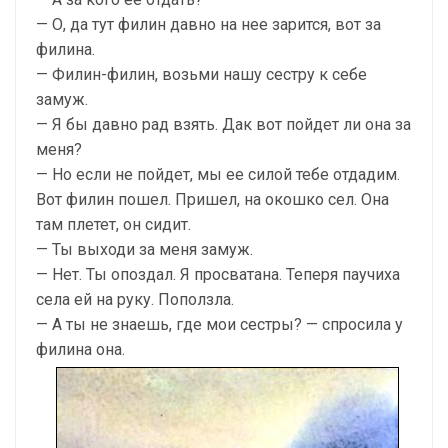
— О, да тут филин давно на нее зарится, вот за
филина.
— Филин-филин, возьми нашу сестру к себе
замуж.
— Я бы давно рад взять. Дак вот пойдет ли она за
меня?
— Но если не пойдет, мы ее силой тебе отдадим.
Вот филин пошел. Пришел, на окошко сел. Она
там плетет, он сидит.
— Ты выходи за меня замуж.
— Нет. Ты опоздал. Я просватана. Теперя паучиха
села ей на руку. Поползла.
— А ты не знаешь, где мои сестры? — спросила у
филина она.