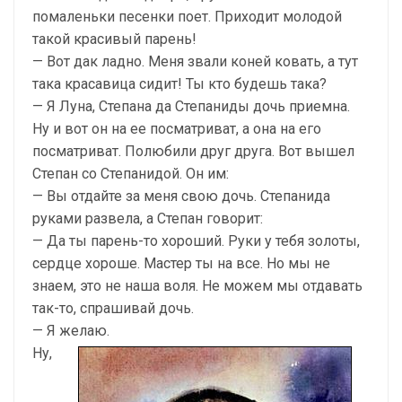
помаленьки песенки поет. Приходит молодой
такой красивый парень!
— Вот дак ладно. Меня звали коней ковать, а тут
така красавица сидит! Ты кто будешь така?
— Я Луна, Степана да Степаниды дочь приемна.
Ну и вот он на ее посматриват, а она на его
посматриват. Полюбили друг друга. Вот вышел
Степан со Степанидой. Он им:
— Вы отдайте за меня свою дочь. Степанида
руками развела, а Степан говорит:
— Да ты парень-то хороший. Руки у тебя золоты,
сердце хороше. Мастер ты на все. Но мы не
знаем, это не наша воля. Не можем мы отдавать
так-то, спрашивай дочь.
— Я желаю.
Ну,