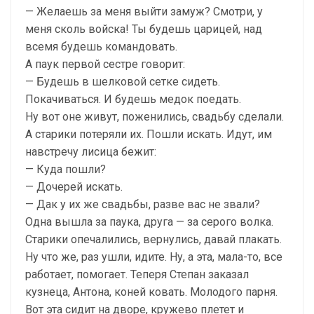
— Желаешь за меня выйти замуж? Смотри, у
меня сколь войска! Ты будешь царицей, над
всемя будешь командовать.
А паук первой сестре говорит:
— Будешь в шелковой сетке сидеть.
Покачиваться. И будешь медок поедать.
Ну вот оне живут, поженились, свадьбу сделали.
А старики потеряли их. Пошли искать. Идут, им
навстречу лисица бежит:
— Куда пошли?
— Дочерей искать.
— Дак у их же свадьбы, разве вас не звали?
Одна вышла за паука, друга — за серого волка.
Старики опечалились, вернулись, давай плакать.
Ну что же, раз ушли, идите. Ну, а эта, мала-то, все
работает, помогает. Теперя Степан заказал
кузнеца, Антона, коней ковать. Молодого парня.
Вот эта сидит на дворе, кружево плетет и