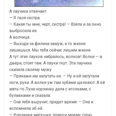
А паучиха отвечает:
— Я твоя сестра.
— Какая ты мне, черт, сестра! — Взяла и за окно
выбросила ее.
А волчица:
— Выходи за филина замуж, а то жизни
лишишься. Мы тебя сейчас лишим жизни.
А тут этих пауков набралось, волков! Волки — в
двери, стоят там. А пауки ткут. Эта паучиха
сказала своему мужу:
— Прикажи им запутать ее. — Ну и ей запутали
ноги, руки. А волки уж там зубами щелкают. А ей
мать-то Луна корзинку дала с иголками, с
булавками и сказала:
— Она тебя выручит, придет время. — Она и
вспомнила об ей.
— Корзинка-матушка, помоги моему горю.