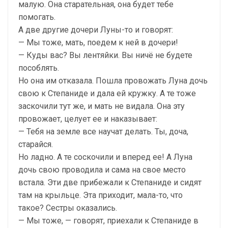
малую. Она старательная, она будет тебе
помогать.
А две другие дочери Луны-то и говорят:
— Мы тоже, мать, поедем к ней в дочери!
— Куды вас? Вы лентяйки. Вы ничё не будете
пособлять.
Но она им отказала. Пошла провожать Луна дочь
свою к Степаниде и дала ей кружку. А те тоже
заскочили тут же, и мать не видала. Она эту
провожает, целует ее и наказывает:
— Тебя на земле все научат делать. Ты, доча,
старайся.
Но ладно. А те соскочили и вперед ее! А Луна
дочь свою проводила и сама на свое место
встала. Эти две прибежали к Степаниде и сидят
там на крыльце. Эта приходит, мала-то, что
такое? Сестры оказались.
— Мы тоже, — говорят, приехали к Степаниде в