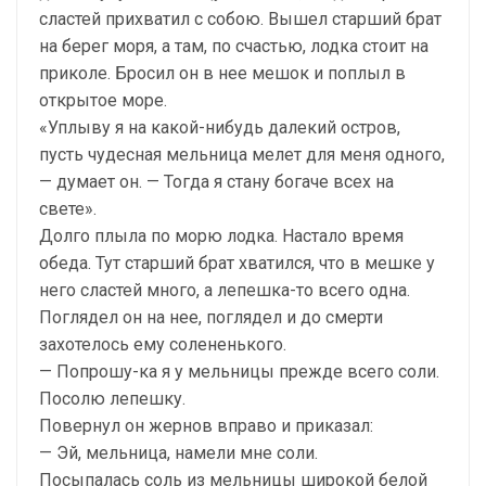
сластей прихватил с собою. Вышел старший брат
на берег моря, а там, по счастью, лодка стоит на
приколе. Бросил он в нее мешок и поплыл в
открытое море.
«Уплыву я на какой-нибудь далекий остров,
пусть чудесная мельница мелет для меня одного,
— думает он. — Тогда я стану богаче всех на
свете».
Долго плыла по морю лодка. Настало время
обеда. Тут старший брат хватился, что в мешке у
него сластей много, а лепешка-то всего одна.
Поглядел он на нее, поглядел и до смерти
захотелось ему солененького.
— Попрошу-ка я у мельницы прежде всего соли.
Посолю лепешку.
Повернул он жернов вправо и приказал:
— Эй, мельница, намели мне соли.
Посыпалась соль из мельницы широкой белой