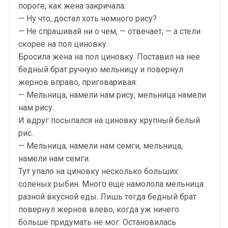
пороге, как жена закричала:
— Ну что, достал хоть немного рису?
— Не спрашивай ни о чем, — отвечает, — а стели
скорее на пол циновку.
Бросила жена на пол циновку. Поставил на нее
бедный брат ручную мельницу и повернул
жернов вправо, приговаривая:
— Мельница, намели нам рису, мельница намели
нам рису.
И вдруг посыпался на циновку крупный белый
рис.
— Мельница, намели нам семги, мельница,
намели нам семги.
Тут упало на циновку несколько больших
соленых рыбин. Много еще намолола мельница
разной вкусной еды. Лишь тогда бедный брат
повернул жернов влево, когда уж ничего
больше придумать не мог. Остановилась