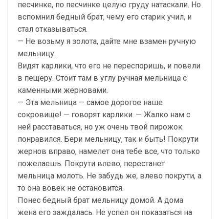
песчинке, по песчинке целую груду натаскали. Но
вспомнил бедный брат, чему его старик учил, и
стал отказываться.
— Не возьму я золота, дайте мне взамен ручную
мельницу.
Видят карлики, что его не переспоришь, и повели
в пещеру. Стоит там в углу ручная мельница с
каменными жерновами.
— Эта мельница — самое дорогое наше
сокровище! — говорят карлики. — Жалко нам с
ней расставаться, но уж очень твой пирожок
понравился. Бери мельницу, так и быть! Покрути
жернов вправо, намелет она тебе все, что только
пожелаешь. Покрути влево, перестанет
мельница молоть. Не забудь же, влево покрути, а
то она вовек не остановится.
Понес бедный брат мельницу домой. А дома
жена его заждалась. Не успел он показаться на