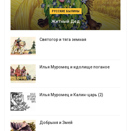
РУССКИЕ БЫЛИНЫ
Житный Дед
Святогор и тяга земная
Илья Муромец и идолище поганое
Илья Муромец и Калин-царь (2)
Добрыня и Змей