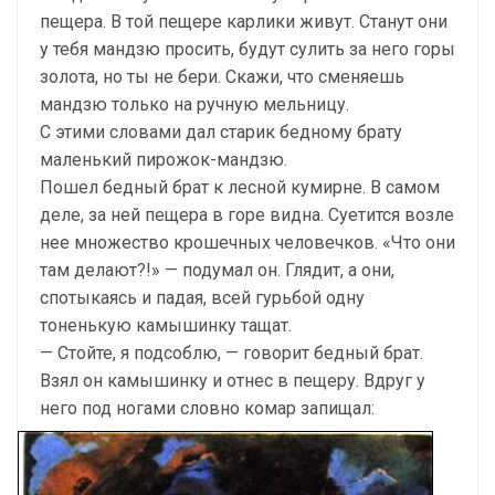
пещера. В той пещере карлики живут. Станут они
у тебя мандзю просить, будут сулить за него горы
золота, но ты не бери. Скажи, что сменяешь
мандзю только на ручную мельницу.
С этими словами дал старик бедному брату
маленький пирожок-мандзю.
Пошел бедный брат к лесной кумирне. В самом
деле, за ней пещера в горе видна. Суетится возле
нее множество крошечных человечков. «Что они
там делают?!» — подумал он. Глядит, а они,
спотыкаясь и падая, всей гурьбой одну
тоненькую камышинку тащат.
— Стойте, я подсоблю, — говорит бедный брат.
Взял он камышинку и отнес в пещеру. Вдруг у
него под ногами словно комар запищал: