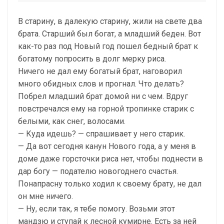
В старину, в далекую старину, жили на свете два
брата. Старший был богат, а младший беден. Вот
как-то раз под Новый год пошел бедный брат к
богатому попросить в долг мерку риса.
Ничего не дал ему богатый брат, наговорил
много обидных слов и прогнал. Что делать?
Побрел младший брат домой ни с чем. Вдруг
повстречался ему на горной тропинке старик с
белыми, как снег, волосами.
— Куда идешь? — спрашивает у него старик.
— Да вот сегодня канун Нового года, а у меня в
доме даже горсточки риса нет, чтобы поднести в
дар богу — подателю новогоднего счастья.
Понапрасну только ходил к своему брату, не дал
он мне ничего.
— Ну, если так, я тебе помогу. Возьми этот
мандзю и ступай к лесной кумирне. Есть за ней