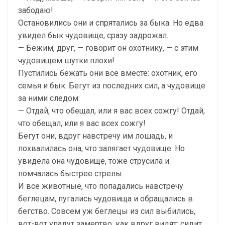
забодаю!
Остановились они и спрятались за быка. Но едва
увидел бык чудовище, сразу задрожал.
— Бежим, друг, — говорит он охотнику, — с этим
чудовищем шутки плохи!
Пустились бежать они все вместе: охотник, его
семья и бык. Бегут из последних сил, а чудовище
за ними следом:
— Отдай, что обещал, или я вас всех сожгу! Отдай,
что обещал, или я вас всех сожгу!
Бегут они, вдруг навстречу им лошадь, и
похвалилась она, что залягает чудовище. Но
увидела она чудовище, тоже струсила и
помчалась быстрее стрелы.
И все животные, что попадались навстречу
беглецам, пугались чудовища и обращались в
бегство. Совсем уж беглецы из сил выбились,
вот-вот упадут замертво, как вдруг видят: сидит