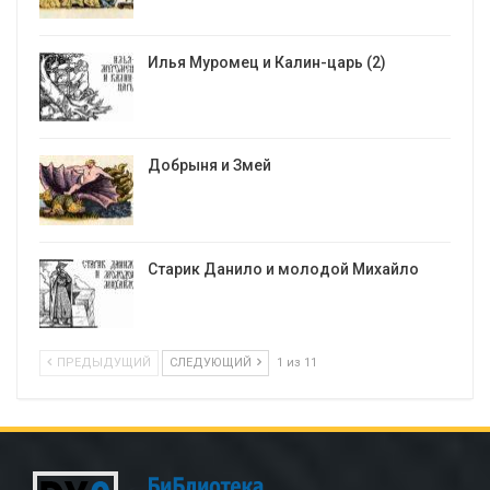
Илья Муромец и Калин-царь (2)
Добрыня и Змей
Старик Данило и молодой Михайло
ПРЕДЫДУЩИЙ
СЛЕДУЮЩИЙ
1 из 11