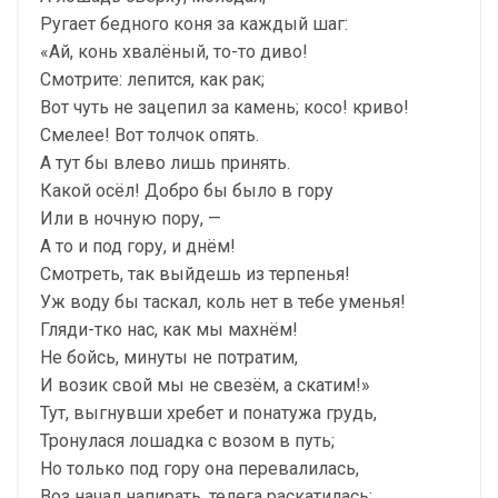
Ругает бедного коня за каждый шаг:
«Ай, конь хвалёный, то-то диво!
Смотрите: лепится, как рак;
Вот чуть не зацепил за камень; косо! криво!
Смелее! Вот толчок опять.
А тут бы влево лишь принять.
Какой осёл! Добро бы было в гору
Или в ночную пору, —
А то и под гору, и днём!
Смотреть, так выйдешь из терпенья!
Уж воду бы таскал, коль нет в тебе уменья!
Гляди-тко нас, как мы махнём!
Не бойсь, минуты не потратим,
И возик свой мы не свезём, а скатим!»
Тут, выгнувши хребет и понатужа грудь,
Тронулася лошадка с возом в путь;
Но только под гору она перевалилась,
Воз начал напирать, телега раскатилась;