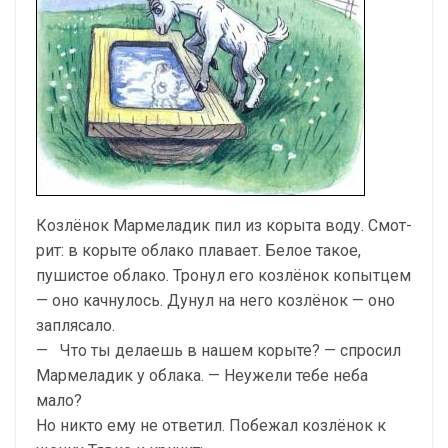
Козлёнок Мармеладик пил из корыта воду. Смот­
рит: в корыте облако плавает. Белое такое,
пушистое облако. Тронул его козлёнок копытцем
— оно качну­лось. Дунул на него козлёнок — оно
заплясало.
— Что ты делаешь в нашем корыте? — спросил
Мармеладик у облака. — Неужели тебе неба
мало?
Но никто ему не ответил. Побежал козлёнок к