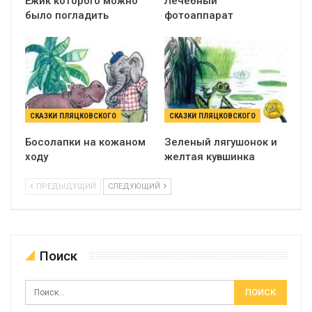
Ёжик которого можно
Лечебный
было погладить
фотоаппарат
СКАЗКИ ПЛЯЦКОВСКОГО
СКАЗКИ ПЛЯЦКОВСКОГО
Босолапки на кожаном
Зеленый лягушонок и
ходу
желтая кувшинка
ПРЕДЫДУЩИЙ
СЛЕДУЮЩИЙ
Поиск