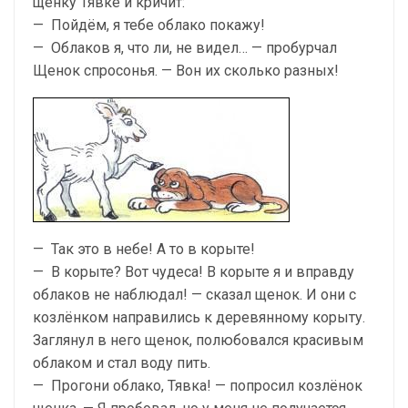
щенку Тявке и кричит:
— Пойдём, я тебе облако покажу!
— Облаков я, что ли, не видел… — пробурчал
Щенок спросонья. — Вон их сколько разных!
— Так это в небе! А то в корыте!
— В корыте? Вот чудеса! В корыте я и вправду
об­лаков не наблюдал! — сказал щенок. И они с
козлёнком направились к деревянному ко­рыту.
Заглянул в него щенок, полюбовался красивым
облаком и стал воду пить.
— Прогони облако, Тявка! — попросил козлёнок