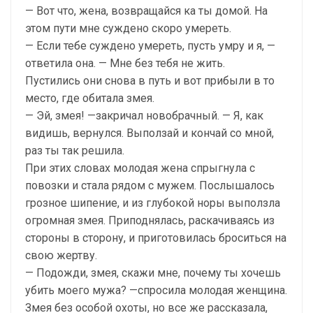
— Вот что, жена, возвращайся ка ты домой. На
этом пути мне суждено скоро умереть.
— Если тебе суждено умереть, пусть умру и я, —
ответила она. — Мне без тебя не жить.
Пустились они снова в путь и вот прибыли в то
место, где обитала змея.
— Эй, змея! —закричал новобрачный. — Я, как
видишь, вернулся. Выползай и кончай со мной,
раз ты так решила.
При этих словах молодая жена спрыгнула с
повозки и стала рядом с мужем. Послышалось
грозное шипение, и из глубокой норы выползла
огромная змея. Приподнялась, раскачиваясь из
стороны в сторону, и приготовилась броситься на
свою жертву.
— Подожди, змея, скажи мне, почему ты хочешь
убить моего мужа? —спросила молодая женщина.
Змея без особой охоты, но все же рассказала,