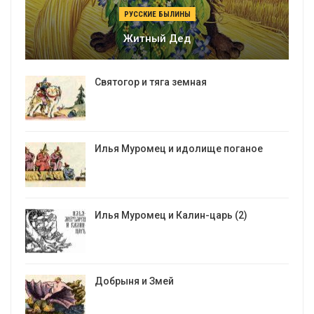
РУССКИЕ БЫЛИНЫ
Житный Дед
Святогор и тяга земная
Илья Муромец и идолище поганое
Илья Муромец и Калин-царь (2)
Добрыня и Змей