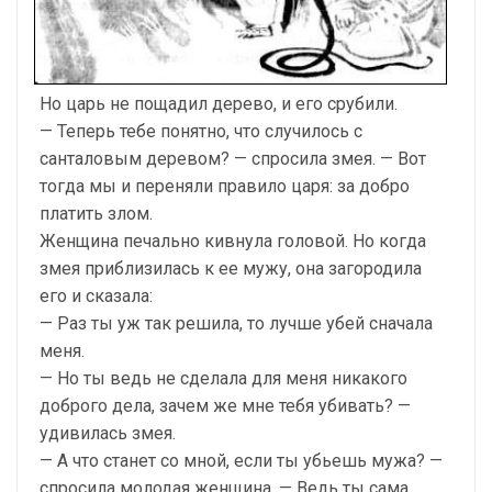
Но царь не пощадил дерево, и его срубили.
— Теперь тебе понятно, что случилось с
санталовым деревом? — спросила змея. — Вот
тогда мы и переняли правило царя: за добро
платить злом.
Женщина печально кивнула головой. Но когда
змея приблизилась к ее мужу, она загородила
его и сказала:
— Раз ты уж так решила, то лучше убей сначала
меня.
— Но ты ведь не сделала для меня никакого
доброго дела, зачем же мне тебя убивать? —
удивилась змея.
— А что станет со мной, если ты убьешь мужа? —
спросила молодая женщина. — Ведь ты сама