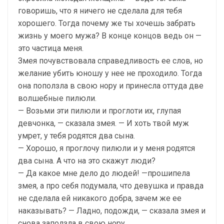
говоришь, что я ничего не сделала для тебя
хорошего. Тогда почему же ты хочешь забрать
жизнь у моего мужа? В конце концов ведь он —
это частица меня.
Змея почувствовала справедливость ее слов, но
желание убить юношу у нее не проходило. Тогда
она поползла в свою нору и принесла оттуда две
волшебные пилюли.
— Возьми эти пилюли и проглоти их, глупая
девчонка, — сказала змея. — И хоть твой муж
умрет, у тебя родятся два сына.
— Хорошо, я проглочу пилюли и у меня родятся
два сына. А что на это скажут люди?
— Да какое мне дело до людей! —прошипела
змея, а про себя подумала, что девушка и правда
не сделала ей никакого добра, зачем же ее
наказывать? — Ладно, подожди, — сказала змея и
снова заползла в свою нору.