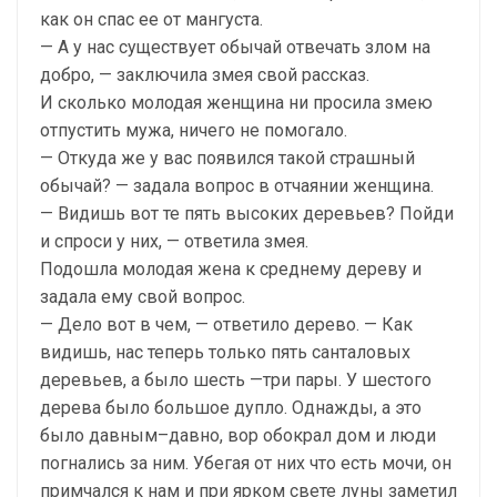
как он спас ее от мангуста.
— А у нас существует обычай отвечать злом на
добро, — заключила змея свой рассказ.
И сколько молодая женщина ни просила змею
отпустить мужа, ничего не помогало.
— Откуда же у вас появился такой страшный
обычай? — задала вопрос в отчаянии женщина.
— Видишь вот те пять высоких деревьев? Пойди
и спроси у них, — ответила змея.
Подошла молодая жена к среднему дереву и
задала ему свой вопрос.
— Дело вот в чем, — ответило дерево. — Как
видишь, нас теперь только пять санталовых
деревьев, а было шесть —три пары. У шестого
дерева было большое дупло. Однажды, а это
было давным–давно, вор обокрал дом и люди
погнались за ним. Убегая от них что есть мочи, он
примчался к нам и при ярком свете луны заметил