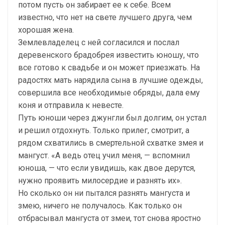
потом пусть он забирает ее к себе. Всем
известно, что нет на свете лучшего друга, чем
хорошая жена.
Землевладелец с ней согласился и послал
деревенского брадобрея известить юношу, что
все готово к свадьбе и он может приезжать. На
радостях мать нарядила сына в лучшие одежды,
совершила все необходимые обряды, дала ему
коня и отправила к невесте.
Путь юноши через джунгли был долгим, он устал
и решил отдохнуть. Только прилег, смотрит, а
рядом схватились в смертельной схватке змея и
мангуст. «А ведь отец учил меня, — вспомнил
юноша, — что если увидишь, как двое дерутся,
нужно проявить милосердие и разнять их».
Но сколько он ни пытался разнять мангуста и
змею, ничего не получалось. Как только он
отбрасывал мангуста от змеи, тот снова яростно