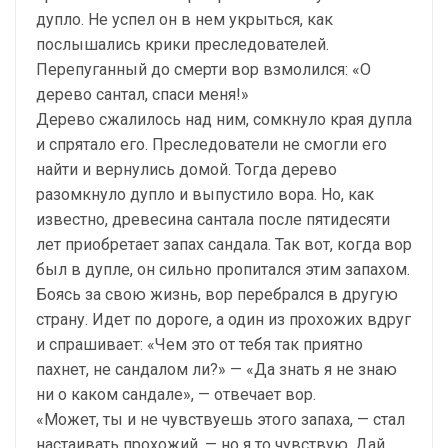
дупло. Не успел он в нем укрыться, как
послышались крики преследователей.
Перепуганный до смерти вор взмолился: «О
дерево сантал, спаси меня!»
Дерево сжалилось над ним, сомкнуло края дупла
и спрятало его. Преследователи не смогли его
найти и вернулись домой. Тогда дерево
разомкнуло дупло и выпустило вора. Но, как
известно, древесина сантала после пятидесяти
лет приобретает запах сандала. Так вот, когда вор
был в дупле, он сильно пропитался этим запахом.
Боясь за свою жизнь, вор перебрался в другую
страну. Идет по дороге, а один из прохожих вдруг
и спрашивает: «Чем это от тебя так приятно
пахнет, не сандалом ли?» — «Да знать я не знаю
ни о каком сандале», — отвечает вор.
«Может, ты и не чувствуешь этого запаха, — стал
настаивать прохожий, — но я то чувствую. Дай