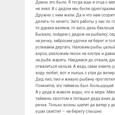
Давно это было. Я тогда еще и отца с м
не знал. А с дедом мы были одногодками
Дружно с ним жили. Да и что нам ссорит
делить-то нечего. Зато работы у нас по г
то дурака валяем, то весь день баклуши
Бывало, пойдем с дедом на рыбалку, ся
на речку, забросим удочки на берег и то
успеваем дергать. Наловим рыбы целы
ворох, разложим песок на костре и дава
на рыбе жарить. Наедимся до отвала, д
отвалиться нельзя. А ведь сами знаете, 
воду любит, вот и пьешь с утра до вечер
Дед пил, пил и живую рыбину проглотил
Помнится, это таймень был. Большущий 
А у деда в животе воды, что в море. Мах
таймень хвостом и потащил деда вниз д
речке. Только волны шипят да ветер у д
ушах свистит — на берегу слышно.