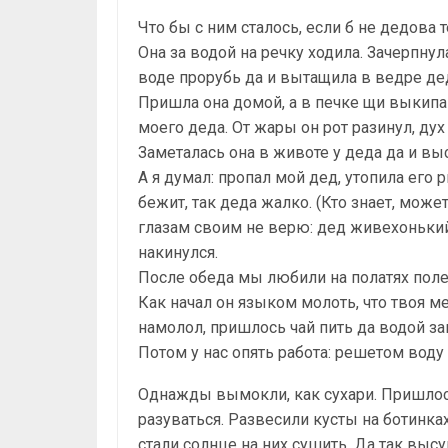
Что бы с ним сталось, если б не дедова 
Она за водой на речку ходила. Зачерпнул
воде прорубь да и вытащила в ведре де
Пришла она домой, а в печке щи выкипа
моего деда. От жары он рот разинул, дух
Заметалась она в животе у деда да и выс
А я думал: пропал мой дед, утопила его 
бежит, так деда жалко. (Кто знает, может
глазам своим не верю: дед живехонький с
накинулся.
После обеда мы любили на полатях полеж
Как начал он языком молоть, что твоя м
намолол, пришлось чай пить да водой за
Потом у нас опять работа: решетом воду
Однажды вымокли, как сухари. Пришло
разуваться. Развесили кусты на ботинка
стали солнце на них сушить. Да так выс