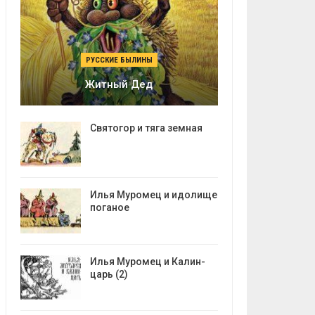
РУССКИЕ БЫЛИНЫ
Житный Дед
Святогор и тяга земная
Илья Муромец и идолище
поганое
Илья Муромец и Калин-
царь (2)