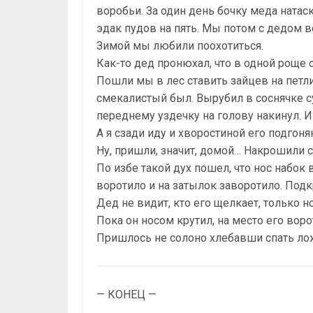
воробьи. За один день бочку меда натаск
эдак пудов на пять. Мы потом с дедом в
Зимой мы любили поохотиться.
Как-то дед пронюхал, что в одной роще с
Пошли мы в лес ставить зайцев на петли.
смекалистый был. Вырубил в соснячке су
переднему уздечку на голову накинул. И
А я сзади иду и хворостиной его подгон
Ну, пришли, значит, домой… Накрошили с
По избе такой дух пошел, что нос набок 
воротило и на затылок заворотило. Подк
Дед не видит, кто его щелкает, только н
Пока он носом крутил, на место его воро
Пришлось не солоно хлебавши спать ло
— КОНЕЦ —