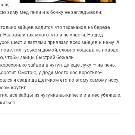
али,
сю зиму мед пили и в бочку не заглядывали.
только зайцев водится, что тараканов на березе.
 Наловили так много, что и не унести. Но дед
хой шест и лаптями привязал всех зайцев к нему. А
 повел их гуськом домой, словно лошадь на поводе.
яю, чтобы зайцы быстрей бежали.
корехонько зайцев в чугун, да еще луку — ив печь.
воротит. Смотрю, у деда моего нос воротило-
рался я сзади да щелчком его по этому самому носу.
осом крутит.
тил, все зайцы из чугунка выкипели и в лес убежали.
житься.