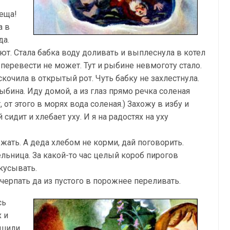
теща!
а в
да.
ют. Стала бабка воду доливать и выплеснула в котел
 перевести не может. Тут и рыбине невмоготу стало.
кочила в открытый рот. Чуть бабку не захлестнула.
рыбина. Иду домой, а из глаз прямо речка соленая
, от этого в морях вода соленая.) Захожу в избу и
идит и хлебает уху. И я на радостях на уху
ать. А деда хлебом не корми, дай поговорить.
ельница. За какой-то час целый короб пирогов
кусывать.
 черпать да из пустого в порожнее переливать.
сь
х и
ушили