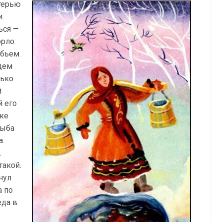
атерью
.
ься —
орло:
 бьем.
дем
лько
й
й его
аже
рыба
а.
.
такой.
нул
а по
еда в