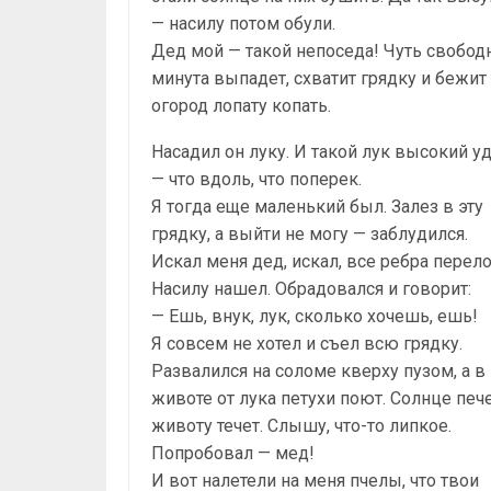
— насилу потом обули.
Дед мой — такой непоседа! Чуть свобод
минута выпадет, схватит грядку и бежит
огород лопату копать.
Насадил он луку. И такой лук высокий у
— что вдоль, что поперек.
Я тогда еще маленький был. Залез в эту
грядку, а выйти не могу — заблудился.
Искал меня дед, искал, все ребра перел
Насилу нашел. Обрадовался и говорит:
— Ешь, внук, лук, сколько хочешь, ешь!
Я совсем не хотел и съел всю грядку.
Развалился на соломе кверху пузом, а в
животе от лука петухи поют. Солнце пече
животу течет. Слышу, что-то липкое.
Попробовал — мед!
И вот налетели на меня пчелы, что твои