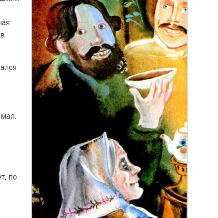
ная
 в
дался
омал.
т, по