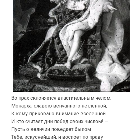
Во прах склоняется властительным челом,
Монарха, славою венчанного нетленной,
К кому приковано внимание вселенной
И кто считает дни побед своих числом! —
Пусть о величии поведает былом
Тебе, искуснейший, и воспоет по праву