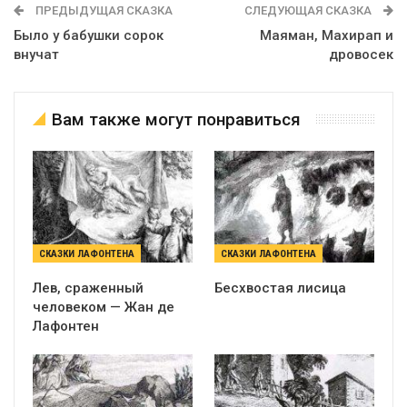
ПРЕДЫДУЩАЯ СКАЗКА
СЛЕДУЮЩАЯ СКАЗКА
Было у бабушки сорок
Маяман, Махирап и
внучат
дровосек
Вам также могут понравиться
СКАЗКИ ЛАФОНТЕНА
СКАЗКИ ЛАФОНТЕНА
Лев, сраженный
Бесхвостая лисица
человеком — Жан де
Лафонтен