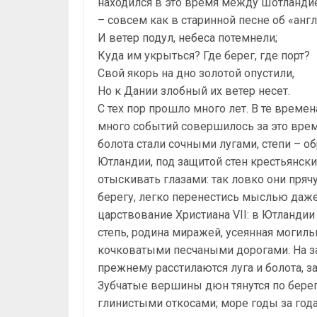
находился в это время между Шотландие
– совсем как в старинной песне об «анг
И ветер подул, небеса потемнели;
Куда им укрыться? Где берег, где порт?
Свой якорь на дно золотой опустили,
Но к Дании злобный их ветер несет.
С тех пор прошло много лет. В те време
много событий совершилось за это врем
болота стали сочными лугами, степи – о
Ютландии, под защитой стен крестьянски
отыскивать глазами: так ловко они прячут
берегу, легко перенестись мыслью даж
царствование Христиана VII: в Ютландии 
степь, родина миражей, усеянная моги
кочковатыми песчаными дорогами. На за
прежнему расстилаются луга и болота,
Зубчатые вершины дюн тянутся по берег
глинистыми откосами; море годы за года