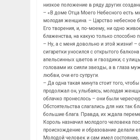
низкое положение в ряду других создан
– «В доме Отца Моего Небесного есть мн
молодая женщина. – Царство небесное 
Его творения, и, по-моему, ни одно живо
блаженства, на какую только способно п
– Ну, а с меня довольно и этой жизни! 
сигаретки уносился с открытого балкон
апельсинных цветов и гвоздики; с улицы
головами их сияли звезды, а в глаза м
любви, очи его супруги.
– Да одна такая минута стоит того, чтоб
продолжал он, улыбаясь; молодая женщи
облачко пронеслось – они были чересчу
Обстоятельства слагались для них так б
большие блага. Правда, их ждала перемен
Король назначил молодого человека по
происхождение и образование делали ег
Молодой человек и сам имел состояние, 