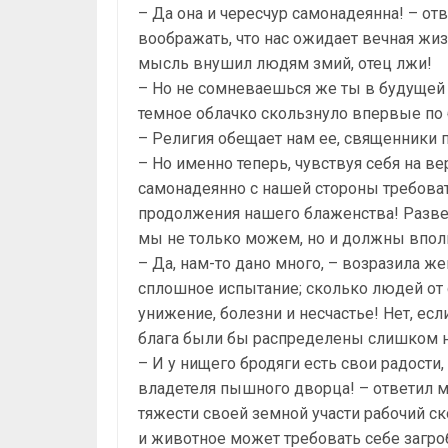
– Да она и чересчур самонадеянна! – отв
воображать, что нас ожидает вечная жиз
мысль внушил людям змий, отец лжи!
– Но не сомневаешься же ты в будущей 
темное облачко скользнуло впервые по 
– Религия обещает нам ее, священники 
– Но именно теперь, чувствуя себя на ве
самонадеянно с нашей стороны требоват
продолжения нашего блаженства! Разве н
мы не только можем, но и должны впол
– Да, нам-то дано много, – возразила ж
сплошное испытание; сколько людей от
унижение, болезни и несчастье! Нет, ес
блага были бы распределены слишком н
– И у нищего бродяги есть свои радости
владетеля пышного дворца! – ответил мо
тяжести своей земной участи рабочий ско
и животное может требовать себе загро