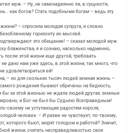
етил муж. – Ну, не самонадеянно ли, в сущности,
нь… как богов? Стать подобными богам – ведь эту
жизни? – спросила молодая супруга, и словно
безоблачному горизонту их мыслей.
подтверждают это обещание! – сказал молодой муж.
рху блаженства, я и сознаю, насколько надменно,
ь после этой жизни еще другой, требовать
е дано нам уже здесь, в этой жизни, так много, что
не удовлетвориться ей!
ена, – но для скольких тысяч людей земная жизнь –
 самого рождения бывают обречены на бедность,
ли бы за этой жизнью не ждала людей другая, земные
еровно, и Бог не был бы Судьею Всеправедным!
, по-своему не уступающие радостям короля,
лодой человек. – И разве не чувствует, по-твоему,
т, которого бьют, морят голодом и работой? Значит,
бной жизни, считать несправедливостью свое