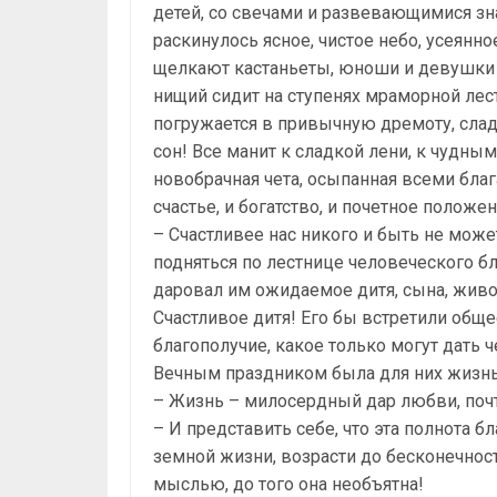
детей, со свечами и развевающимися зн
раскинулось ясное, чистое небо, усеянн
щелкают кастаньеты, юноши и девушки 
нищий сидит на ступенях мраморной лес
погружается в привычную дремоту, слад
сон! Все манит к сладкой лени, к чудны
новобрачная чета, осыпанная всеми благ
счастье, и богатство, и почетное положе
– Счастливее нас никого и быть не може
подняться по лестнице человеческого бл
даровал им ожидаемое дитя, сына, живо
Счастливое дитя! Его бы встретили общ
благополучие, какое только могут дать ч
Вечным праздником была для них жизнь
– Жизнь – милосердный дар любви, почт
– И представить себе, что эта полнота 
земной жизни, возрасти до бесконечности
мыслью, до того она необъятна!