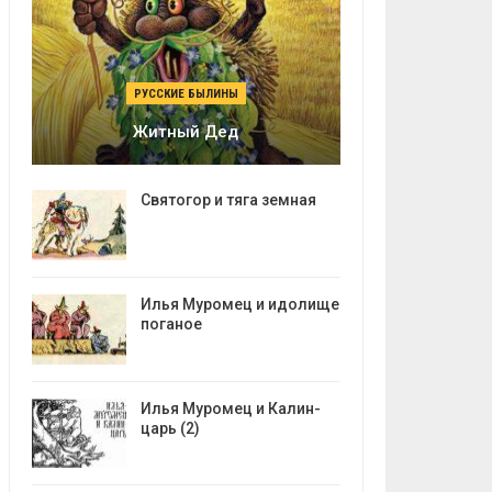
РУССКИЕ БЫЛИНЫ
Житный Дед
Святогор и тяга земная
Илья Муромец и идолище
поганое
Илья Муромец и Калин-
царь (2)