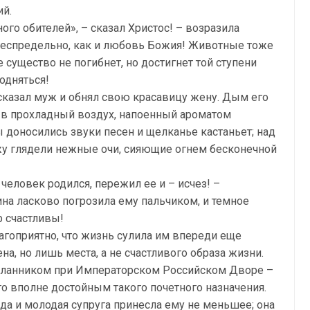
ий.
ого обителей», – сказал Христос! – возразила
беспредельно, как и любовь Божия! Животные тоже
е существо не погибнет, но достигнет той ступени
одняться!
– сказал муж и обнял свою красавицу жену. Дым его
а в прохладный воздух, напоенный ароматом
 доносились звуки песен и щелканье кастаньет; над
ужу глядели нежные очи, сияющие огнем бесконечной
ы человек родился, пережил ее и – исчез! –
на ласково погрозила ему пальчиком, и темное
р счастливы!
лагоприятно, что жизнь сулила им впереди еще
а, но лишь места, а не счастливого образа жизни.
сланником при Императорском Российском Дворе –
о вполне достойным такого почетного назначения.
да и молодая супруга принесла ему не меньшее; она