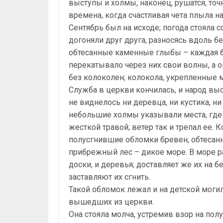
выступы и холмы, наконец, рушатся, точ
времена, когда счастливая чета плыла на
Сентябрь был на исходе; погода стояла 
догоняли друг друга, разносясь вдоль 
обтесанные каменные глыбы – каждая 
перекатывало через них свои волны, а о
без колоколен; колокола, укрепленные 
Служба в церкви кончилась, и народ выс
не виднелось ни деревца, ни кустика, ни
небольшие холмы указывали места, где 
жесткой травой; ветер так и трепал ее. 
полусгнившие обломки бревен, обтесанн
прибрежный лес – дикое море. В море ра
доски, и деревья; доставляет же их на б
заставляют их сгнить.
Такой обломок лежал и на детской могил
вышедших из церкви.
Она стояла молча, устремив взор на по