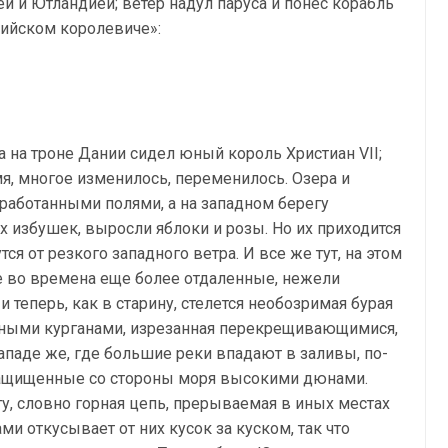
й и Ютландией; ветер надул паруса и понес корабль
лийском королевиче»:
на на троне Дании сидел юный король Христиан VII;
я, многое изменилось, переменилось. Озера и
бработанными полями, а на западном берегу
х избушек, выросли яблоки и розы. Но их приходится
ся от резкого западного ветра. И все же тут, на этом
е во времена еще более отдаленные, нежели
и теперь, как в старину, стелется необозримая бурая
льными курганами, изрезанная перекрещивающимися,
паде же, где большие реки впадают в заливы, по-
 защищенные со стороны моря высокими дюнами.
у, словно горная цепь, прерываемая в иных местах
ми откусывает от них кусок за куском, так что