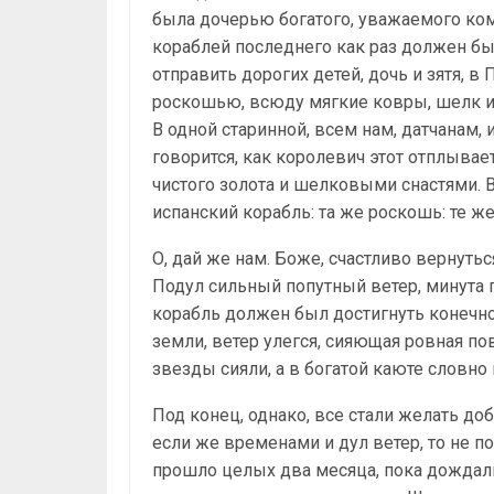
была дочерью богатого, уважаемого ко
кораблей последнего как раз должен был
отправить дорогих детей, дочь и зятя, в
роскошью, всюду мягкие ковры, шелк и
В одной старинной, всем нам, датчанам,
говорится, как королевич этот отплывает
чистого золота и шелковыми снастями. В
испанский корабль: та же роскошь: те ж
О, дай же нам. Боже, счастливо вернутьс
Подул сильный попутный ветер, минута 
корабль должен был достигнуть конечно
земли, ветер улегся, сияющая ровная пов
звезды сияли, а в богатой каюте словно
Под конец, однако, все стали желать доб
если же временами и дул ветер, то не п
прошло целых два месяца, пока дождали