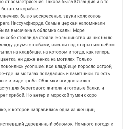
но от землетрясения. Такова была Ютландия и в те
 богатом корабле.
солнечная; было воскресенье; звуки колоколов
берега Ниссумфиорда. Самые церкви напоминали
была высечена в обломке скалы. Море
ни себе стояли да стояли. Большинство из них было
между двумя столбами, висели под открытым небом.
ыпал на кладбище, на котором и тогда, как теперь,
 цветка, ни даже венка на могилах. Только
покоились усопшие; все кладбище поросло острой,
Кое-где на могилах попадались и памятники, то есть
ые в виде гроба. Обломки эти доставлял
стут для берегового жителя и готовые балки, и
ерег прибой. Но ветер и морской туман скоро
ке, к которой направилась одна из женщин,
луистлевший деревянный обломок. Немного погодя к