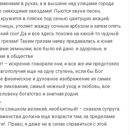
аменами в руках, а в вышине над улицами города
ое сияющими звездами! Льются звуки песен,
кружатся в пляске под сенью цветущих акаций;
тницы, утоляет жажду сочным арбузом и затем опять
кий сон! Да и все здесь похоже на какой-то чудный
м грезам! Таким грезам наяву предавалась и юная
ами земными; все было ей дано: и здоровье, и
ние в обществе.
т! – искренне говорили они; и все же им предстояло
агополучия еще на одну ступень, если бы Бог
е физическое и духовное изображение их самих.
ее ликование, самый нежный уход и любовь, все
еловеку богатство и знатная родня.
.
и слишком великий, необъятный! – сказала супруга.
блаженства должна еще возрасти там, за пределами
!.. Право, я даже не в силах справиться с этой