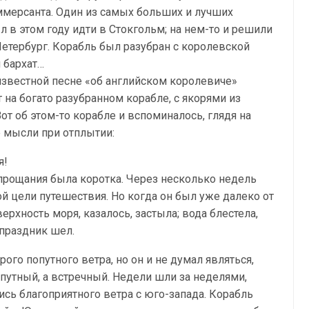
ммерсанта. Один из самых больших и лучших
 в этом году идти в Стокгольм; на нем-то и решили
 Петербург. Корабль был разубран с королевской
 бархат…
 известной песне «об английском королевиче»
 на богато разубранном корабле, с якорями из
от об этом-то корабле и вспоминалось, глядя на
е мысли при отплытии:
я!
прощания была коротка. Через несколько недель
й цели путешествия. Но когда он был уже далеко от
ерхность моря, казалось, застыла; вода блестела,
 праздник шел.
рого попутного ветра, но он и не думал являться,
опутный, а встречный. Недели шли за неделями,
сь благоприятного ветра с юго-запада. Корабль