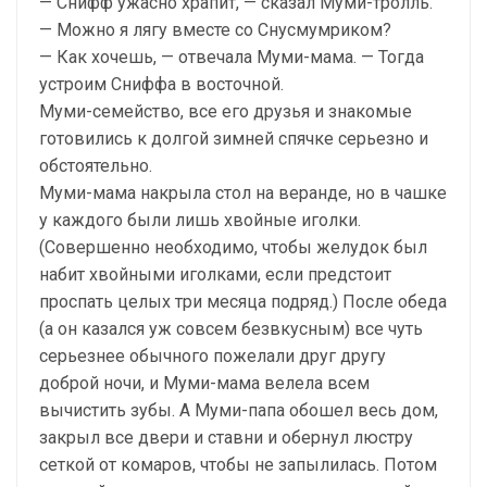
— Снифф ужасно храпит, — сказал Муми-тролль.
— Можно я лягу вместе со Снусмумриком?
— Как хочешь, — отвечала Муми-мама. — Тогда
устроим Сниффа в восточной.
Муми-семейство, все его друзья и знакомые
готовились к долгой зимней спячке серьезно и
обстоятельно.
Муми-мама накрыла стол на веранде, но в чашке
у каждого были лишь хвойные иголки.
(Совершенно необходимо, чтобы желудок был
набит хвойными иголками, если предстоит
проспать целых три месяца подряд.) После обеда
(а он казался уж совсем безвкусным) все чуть
серьезнее обычного пожелали друг другу
доброй ночи, и Муми-мама велела всем
вычистить зубы. А Муми-папа обошел весь дом,
закрыл все двери и ставни и обернул люстру
сеткой от комаров, чтобы не запылилась. Потом