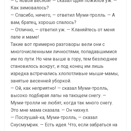
— С новой весной! — сказал один пожилой уж. —
Как зимовалось?
— Спасибо, ничего, — ответил Муми-тролль. — А
вам, братец, хорошо спалось?
— Отлично, — ответил уж. — Кланяйтесь от меня
папе и маме!
Такие вот примерно разговоры вели они с
многочисленными личностями, попадавшимися
им по пути. Но чем выше в гору, тем безлюднее
становилось вокруг, и под конец им лишь
изредка встречались хлопотливые мыши-мамы,
занятые весенней уборкой.
— Ой, как неприятно! — сказал Муми-тролль,
высоко подбирая лапы на тающем снегу. —
Муми-тролли не любят, когда так много снегу.
Это мне мама сказала. — Он чихнул.
— Послушай-ка, Муми-тролль, — сказал
Снусмумрик. — Есть идея. Что, если забраться на