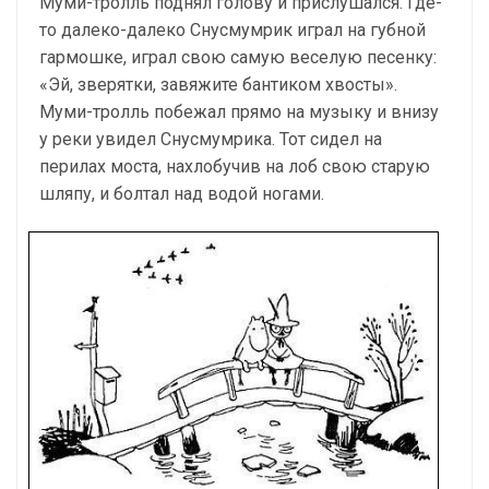
Муми-тролль поднял голову и прислушался. Где-
то далеко-далеко Снусмумрик играл на губной
гармошке, играл свою самую веселую песенку:
«Эй, зверятки, завяжите бантиком хвосты».
Муми-тролль побежал прямо на музыку и внизу
у реки увидел Снусмумрика. Тот сидел на
перилах моста, нахлобучив на лоб свою старую
шляпу, и болтал над водой ногами.