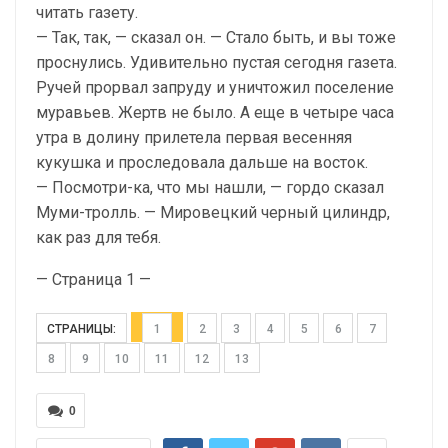
читать газету.
— Так, так, — сказал он. — Стало быть, и вы тоже
проснулись. Удивительно пустая сегодня газета.
Ручей прорвал запруду и уничтожил поселение
муравьев. Жертв не было. А еще в четыре часа
утра в долину прилетела первая весенняя
кукушка и проследовала дальше на восток.
— Посмотри-ка, что мы нашли, — гордо сказал
Муми-тролль. — Мировецкий черный цилиндр,
как раз для тебя.
— Страница 1 —
СТРАНИЦЫ:
1
2
3
4
5
6
7
8
9
10
11
12
13
0