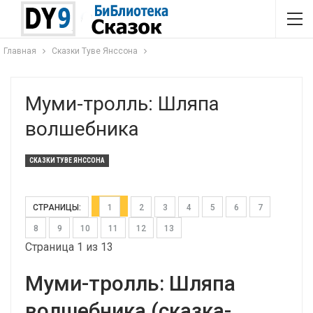
Главная
Сказки Туве Янссона
Муми-тролль: Шляпа
волшебника
СКАЗКИ ТУВЕ ЯНССОНА
СТРАНИЦЫ:
1
2
3
4
5
6
7
8
9
10
11
12
13
Страница 1 из 13
Муми-тролль: Шляпа
волшебника (сказка-