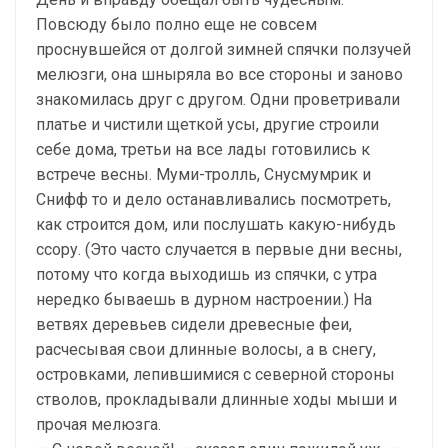
Повсюду было полно еще не совсем
проснувшейся от долгой зимней спячки ползучей
мелюзги, она шныряла во все стороны и заново
знакомилась друг с другом. Одни проветривали
платье и чистили щеткой усы, другие строили
себе дома, третьи на все лады готовились к
встрече весны. Муми-тролль, Снусмумрик и
Снифф то и дело останавливались посмотреть,
как строится дом, или послушать какую-нибудь
ссору. (Это часто случается в первые дни весны,
потому что когда выходишь из спячки, с утра
нередко бываешь в дурном настроении.) На
ветвях деревьев сидели древесные феи,
расчесывая свои длинные волосы, а в снегу,
островками, лепившимися с северной стороны
стволов, прокладывали длинные ходы мыши и
прочая мелюзга.