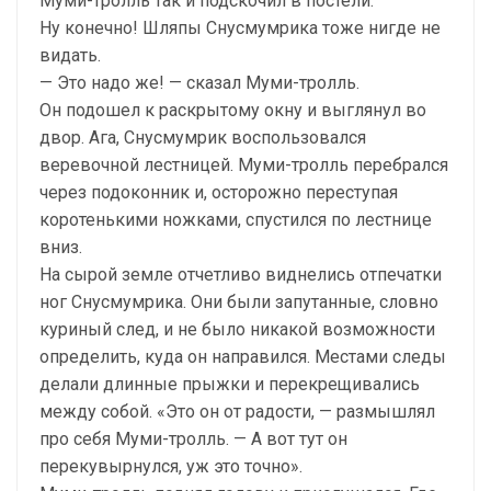
Муми-тролль так и подскочил в постели.
Ну конечно! Шляпы Снусмумрика тоже нигде не
видать.
— Это надо же! — сказал Муми-тролль.
Он подошел к раскрытому окну и выглянул во
двор. Ага, Снусмумрик воспользовался
веревочной лестницей. Муми-тролль перебрался
через подоконник и, осторожно переступая
коротенькими ножками, спустился по лестнице
вниз.
На сырой земле отчетливо виднелись отпечатки
ног Снусмумрика. Они были запутанные, словно
куриный след, и не было никакой возможности
определить, куда он направился. Местами следы
делали длинные прыжки и перекрещивались
между собой. «Это он от радости, — размышлял
про себя Муми-тролль. — А вот тут он
перекувырнулся, уж это точно».