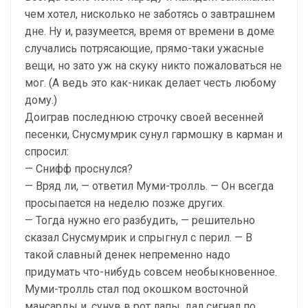
чем хотел, нисколько не заботясь о завтрашнем
дне. Ну и, разумеется, время от времени в доме
случались потрясающие, прямо-таки ужасные
вещи, но зато уж на скуку никто пожаловаться не
мог. (А ведь это как-никак делает честь любому
дому.)
Доиграв последнюю строчку своей весенней
песенки, Снусмумрик сунул гармошку в карман и
спросил:
— Снифф проснулся?
— Вряд ли, — ответил Муми-тролль. — Он всегда
просыпается на неделю позже других.
— Тогда нужно его разбудить, — решительно
сказал Снусмумрик и спрыгнул с перил. — В
такой славный денек непременно надо
придумать что-нибудь совсем необыкновенное.
Муми-тролль стал под окошком восточной
мансарды и, сунув в рот лапы, дал сигнал по