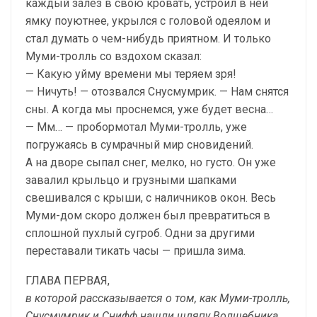
каждый залез в свою кровать, устроил в ней
ямку поуютнее, укрылся с головой одеялом и
стал думать о чем-нибудь приятном. И только
Муми-тролль со вздохом сказал:
— Какую уйму времени мы теряем зря!
— Ничуть! — отозвался Снусмумрик. — Нам снятся
сны. А когда мы проснемся, уже будет весна…
— Мм… — пробормотал Муми-тролль, уже
погружаясь в сумрачный мир сновидений.
А на дворе сыпал снег, мелко, но густо. Он уже
завалил крыльцо и грузными шапками
свешивался с крыши, с наличников окон. Весь
Муми-дом скоро должен был превратиться в
сплошной пухлый сугроб. Одни за другими
переставали тикать часы — пришла зима.
ГЛАВА ПЕРВАЯ,
в которой рассказывается о том, как Муми-тролль,
Снусмумрик и Снифф нашли шляпу Волшебника,