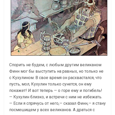
Спорить не будем, с любым другим великаном
Финн мог бы выступить на равных, но только не
с Кухулином. В свое время он расхвастался, что
пусть, мол, Кухулин только сунется, он ему
покажет! И вот теперь — о горе ему и погибель!
— Кухулин близко, и встречи с ним не избежать.
— Если я спрячусь от него,— сказал Финн,— я стану
посмешищем у всех великанов. А драться с