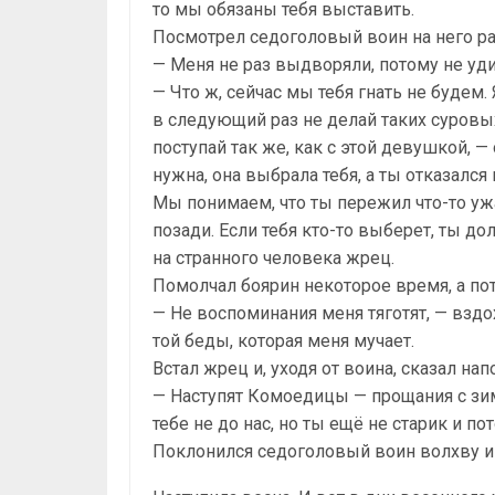
то мы обязаны тебя выставить.
Посмотрел седоголовый воин на него 
— Меня не раз выдворяли, потому не уд
— Что ж, сейчас мы тебя гнать не будем
в следующий раз не делай таких суровых
поступай так же, как с этой девушкой, —
нужна, она выбрала тебя, а ты отказался 
Мы понимаем, что ты пережил что-то уж
позади. Если тебя кто-то выберет, ты д
на странного человека жрец.
Помолчал боярин некоторое время, а по
— Не воспоминания меня тяготят, — вздох
той беды, которая меня мучает.
Встал жрец и, уходя от воина, сказал нап
— Наступят Комоедицы — прощания с зим
тебе не до нас, но ты ещё не старик и 
Поклонился седоголовый воин волхву и о