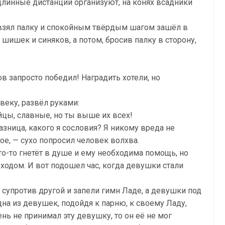
а длинные дистанции организуют, на конях всадники
 взял палку и спокойным твёрдым шагом зашёл в
л шишек и синяков, а потом, бросив палку в сторону,
в запросто победил! Наградить хотели, но
еку, развёл руками:
йцы, славные, но ты выше их всех!
азница, какого я сословия? Я никому вреда не
ое, — сухо попросил человек волхва.
что-то гнетёт в душе и ему необходима помощь, но
 ходом. И вот подошел час, когда девушки стали
 супротив другой и запели гимн Ладе, а девушки под
на из девушек, подойдя к парню, к своему Ладу,
рень не принимал эту девушку, то он её не мог