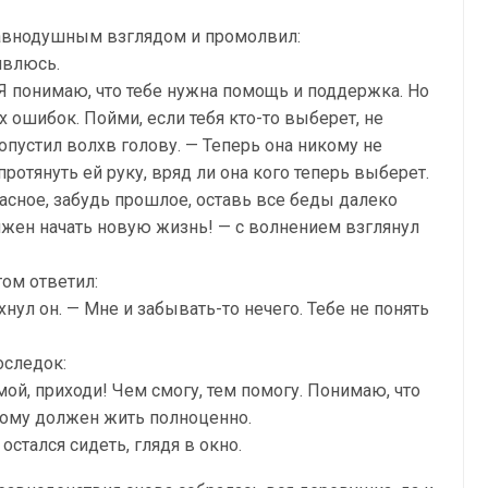
равнодушным взглядом и промолвил:
ивлюсь.
. Я понимаю, что тебе нужна помощь и поддержка. Но
 ошибок. Пойми, если тебя кто-то выберет, не
 опустил волхв голову. — Теперь она никому не
протянуть ей руку, вряд ли она кого теперь выберет.
асное, забудь прошлое, оставь все беды далеко
олжен начать новую жизнь! — с волнением взглянул
том ответил:
нул он. — Мне и забывать-то нечего. Тебе не понять
оследок:
ой, приходи! Чем смогу, тем помогу. Понимаю, что
потому должен жить полноценно.
стался сидеть, глядя в окно.