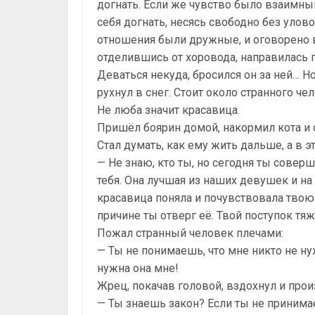
догнать. Если же чувство было взаимны
себя догнать, несясь свободно без улово
отношения были дружные, и оговорено в
отделившись от хоровода, направилась п
Деваться некуда, бросился он за ней… Н
рухнул в снег. Стоит около странного че
Не люба значит красавица.
Пришёл боярин домой, накормил кота и с
Стал думать, как ему жить дальше, а в 
— Не знаю, кто ты, но сегодня ты совер
тебя. Она лучшая из наших девушек и н
красавица поняла и почувствовала твою 
причине ты отверг её. Твой поступок тя
Пожал странный человек плечами:
— Ты не понимаешь, что мне никто не ну
нужна она мне!
Жрец, покачав головой, вздохнул и прои
— Ты знаешь закон? Если ты не принима