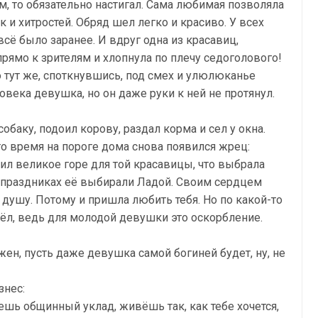
м, то обязательно настигал. Сама любимая позволяла
к и хитростей. Обряд шел легко и красиво. У всех
сё было заранее. И вдруг одна из красавиц,
рямо к зрителям и хлопнула по плечу седоголового!
о тут же, споткнувшись, под смех и улюлюканье
ловека девушка, но он даже руки к ней не протянул.
обаку, подоил корову, раздал корма и сел у окна.
это время на пороге дома снова появился жрец:
шил великое горе для той красавицы, что выбрала
а праздниках её выбирали Ладой. Своим сердцем
душу. Потому и пришла любить тебя. Но по какой-то
жёл, ведь для молодой девушки это оскорбление.
жен, пусть даже девушка самой богиней будет, ну, не
знес:
ешь общинный уклад, живёшь так, как тебе хочется,