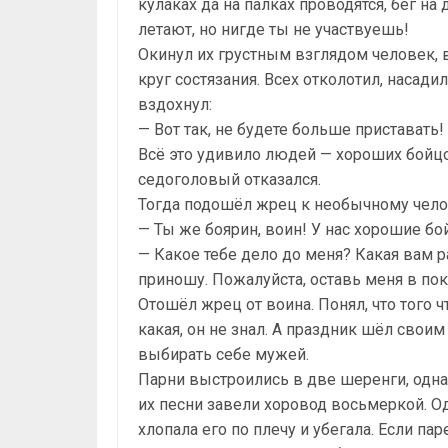
кулаках да на палках проводятся, бег н
летают, но нигде ты не участвуешь!
Окинул их грустным взглядом человек,
круг состязания. Всех отколотил, насади
вздохнул:
— Вот так, не будете больше приставать!
Всё это удивило людей — хороших бойцо
седоголовый отказался.
Тогда подошёл жрец к необычному челов
— Ты же боярин, воин! У нас хорошие бо
— Какое тебе дело до меня? Какая вам р
приношу. Пожалуйста, оставь меня в пок
Отошёл жрец от воина. Понял, что того 
какая, он не знал. А праздник шёл своим
выбирать себе мужей.
Парни выстроились в две шеренги, одна
их песни завели хоровод восьмеркой. Од
хлопала его по плечу и убегала. Если па