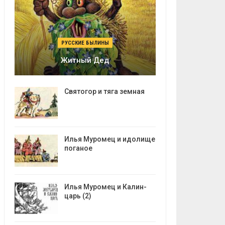
РУССКИЕ БЫЛИНЫ
Житный Дед
Святогор и тяга земная
Илья Муромец и идолище
поганое
Илья Муромец и Калин-
царь (2)