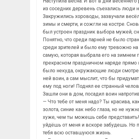
Наступила весна. И вот в дни весеннего
из соседних деревень съехались люди н
Закружились хороводы, зазвучали весёл
зимы и смерти, и сожгли на костре. С
был устроен праздник выбора мужей, с
Понятно, что среди парней не было стран
среди зрителей и было ему тревожно на 
самую, которая выбрала его на зимнем п
прекрасном праздничном наряде прямо п
было некуда, окружающие люди смотрели
ней воин, а сам мыслит, что бы придума
ему под ноги! Поднял ее странный челове
Зашли они в дом, посадил воин напротив
— Что тебе от меня надо? Ты красива, ка
золота, синие как небо глаза, но не нужн
хуже, чем ты можешь себе представить!
уйдёшь от меня и вскоре забудешь. Но 
тебя всю оставшуюся жизнь.