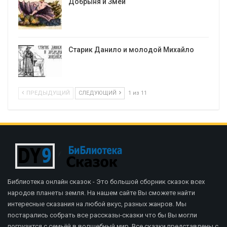
Добрыня и Змей
Старик Данило и молодой Михайло
ПРЕДЫДУЩИЙ
СЛЕДУЮЩИЙ
1 из 11
Библиотека онлайн сказок - Это большой сборник сказок всех
народов планеты земля. На нашем сайте Вы сможете найти
интересные сказания на любой вкус, разных жанров. Мы
постарались собрать все рассказы-сказки что бы Вы могли
погрузится с семьёй в волшебный мир. Все сказки представлены с