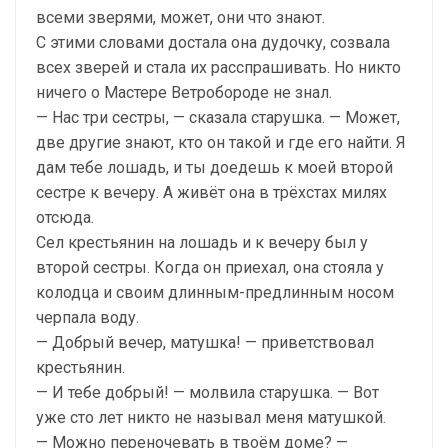
всеми зверями, может, они что знают.
С этими словами достала она дудочку, созвала
всех зверей и стала их расспрашивать. Но никто
ничего о Мастере Ветробороде не знал.
— Нас три сестры, — сказала старушка. — Может,
две другие знают, кто он такой и где его найти. Я
дам тебе лошадь, и ты доедешь к моей второй
сестре к вечеру. А живёт она в трёхстах милях
отсюда.
Сел крестьянин на лошадь и к вечеру был у
второй сестры. Когда он приехал, она стояла у
колодца и своим длинным-предлинным носом
черпала воду.
— Добрый вечер, матушка! — приветствовал
крестьянин.
— И тебе добрый! — молвила старушка. — Вот
уже сто лет никто не называл меня матушкой.
— Можно переночевать в твоём доме? —