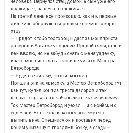
человека. Вернулся отец домой, а сын уже его
поджидает, на печке полёживает.
На третий день всё произошло, как и в первые
два. Ханс обернулся вороным конём и говорит
отцу:
— Придёт к тебе торговец и даст за меня триста
далеров и богатое угощение. Продай меня, ешь и
пей вволю, но не забудь снять с меня уздечку,
иначе мне никогда в жизни не уйти от Мастера
Ветроборода.
— Будь по-твоему, — отвечал отец.
Пришли они на ярмарку, а Мастер Ветробород тут
как тут, купил коня за триста далеров и так
напоил отца, что тот забыл снять с коня уздечку.
Так Мастер Ветробород и уехал — и с конём, и с
уздечкой. Ехал-ехал и захотелось ему ещё
выпить вина. Спешился он и поставил перед
конём унизанную гвоздями бочку, а сзади —