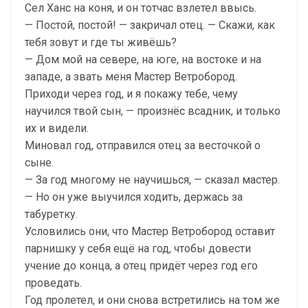
Сел Ханс на коня, и он тотчас взлетел ввысь.
— Постой, постой! — закричал отец. — Скажи, как
тебя зовут и где ты живёшь?
— Дом мой на севере, на юге, на востоке и на
западе, а звать меня Мастер Ветробород.
Приходи через год, и я покажу тебе, чему
научился твой сын, — произнёс всадник, и только
их и видели.
Миновал год, отправился отец за весточкой о
сыне.
— За год многому не научишься, — сказал мастер.
— Но он уже выучился ходить, держась за
табуретку.
Условились они, что Мастер Ветробород оставит
парнишку у себя ещё на год, чтобы довести
учение до конца, а отец придёт через год его
проведать.
Год пролетел, и они снова встретились на том же