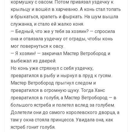
кормушку с овсом. Потом привязал уздечку к
крыльцу и вошёл в харчевню. А конь стал топать
и брыкаться, храпеть и фыркать. На шум вышла
служанка, и стало ей жалко коня.
— Бедный, что же у тебя за хозяин? — спросила
она и отвязала уздечку от ограды, чтобы конь
мог повернуться к овсу.
— Я хозяин! — закричал Мастер Ветробород и
выбежал из дверей.
Но конь уже стряхнул с себя уздечку,
превратился в рыбу и нырнул в пруд к гусям.
Мастер Ветробород прыгнул следом и
превратился в огромную щуку. Тогда Ханс
превратился в голубя, а Мастер Ветробород — в
большого ястреба и полетел вслед за голубем.
Долетели они до самого королевского дворца, а
там у окна стояла принцесса. Увидала она, как
ястреб гонит голубя.