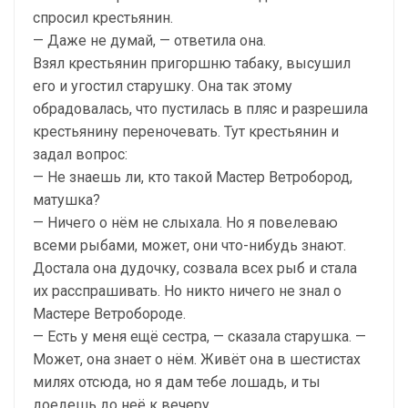
спросил крестьянин.
— Даже не думай, — ответила она.
Взял крестьянин пригоршню табаку, высушил
его и угостил старушку. Она так этому
обрадовалась, что пустилась в пляс и разрешила
крестьянину переночевать. Тут крестьянин и
задал вопрос:
— Не знаешь ли, кто такой Мастер Ветробород,
матушка?
— Ничего о нём не слыхала. Но я повелеваю
всеми рыбами, может, они что-нибудь знают.
Достала она дудочку, созвала всех рыб и стала
их расспрашивать. Но никто ничего не знал о
Мастере Ветробороде.
— Есть у меня ещё сестра, — сказала старушка. —
Может, она знает о нём. Живёт она в шестистах
милях отсюда, но я дам тебе лошадь, и ты
доедешь до неё к вечеру.