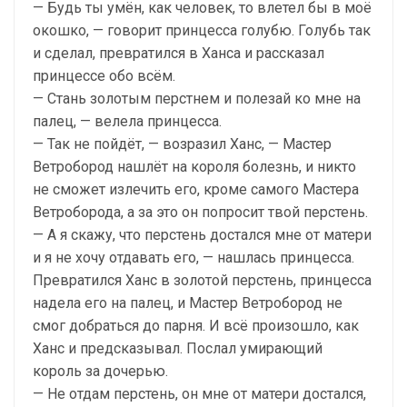
— Будь ты умён, как человек, то влетел бы в моё
окошко, — говорит принцесса голубю. Голубь так
и сделал, превратился в Ханса и рассказал
принцессе обо всём.
— Стань золотым перстнем и полезай ко мне на
палец, — велела принцесса.
— Так не пойдёт, — возразил Ханс, — Мастер
Ветробород нашлёт на короля болезнь, и никто
не сможет излечить его, кроме самого Мастера
Ветроборода, а за это он попросит твой перстень.
— А я скажу, что перстень достался мне от матери
и я не хочу отдавать его, — нашлась принцесса.
Превратился Ханс в золотой перстень, принцесса
надела его на палец, и Мастер Ветробород не
смог добраться до парня. И всё произошло, как
Ханс и предсказывал. Послал умирающий
король за дочерью.
— Не отдам перстень, он мне от матери достался,