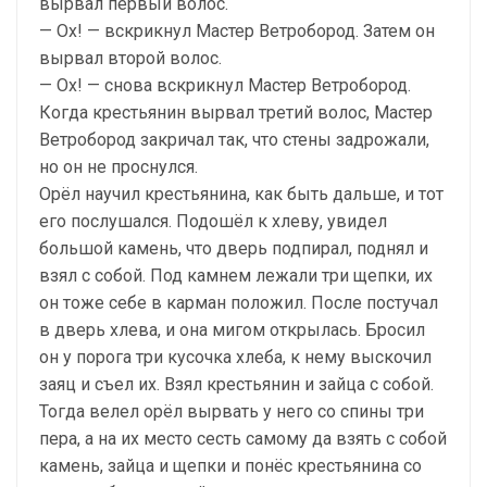
вырвал первый волос.
— Ох! — вскрикнул Мастер Ветробород. Затем он
вырвал второй волос.
— Ох! — снова вскрикнул Мастер Ветробород.
Когда крестьянин вырвал третий волос, Мастер
Ветробород закричал так, что стены задрожали,
но он не проснулся.
Орёл научил крестьянина, как быть дальше, и тот
его послушался. Подошёл к хлеву, увидел
большой камень, что дверь подпирал, поднял и
взял с собой. Под камнем лежали три щепки, их
он тоже себе в карман положил. После постучал
в дверь хлева, и она мигом открылась. Бросил
он у порога три кусочка хлеба, к нему выскочил
заяц и съел их. Взял крестьянин и зайца с собой.
Тогда велел орёл вырвать у него со спины три
пера, а на их место сесть самому да взять с собой
камень, зайца и щепки и понёс крестьянина со