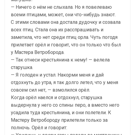
— Ничего о нём не слыхала. Но я повелеваю
всеми птицами, может, они что-нибудь знают.
С этими словами она достала дудочку и созвала
всех птиц. Стала она их расспрашивать и
заметила, что нет среди птиц орла. Чуть погодя
прилетает орёл и говорит, что он только что был
у Мастера Ветроборода.
— Так отнеси крестьянина к нему! — велела
старушка.
— Я голоден и устал. Накорми меня и дай
отдохнуть до утра, я так долго летел, что у меня
совсем сил нет, — взмолился орёл.
Когда орёл наелся и отдохнул, старушка
выдернула у него со спины перо, а вместо него
усадила туда крестьянина, и они полетели. К
Мастеру Ветробороду прилетели только за
полночь. Орёл и говорит: