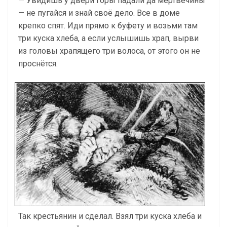
— Увидишь у двери горы падали да мертвечины
— не пугайся и знай своё дело. Все в доме
крепко спят. Иди прямо к буфету и возьми там
три куска хлеба, а если услышишь храп, вырви
из головы храпящего три волоса, от этого он не
проснётся.
Так крестьянин и сделал. Взял три куска хлеба и