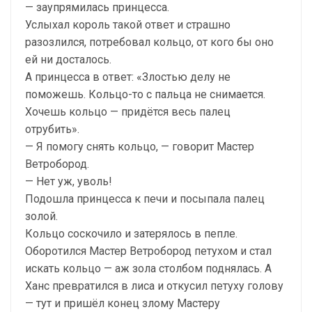
— заупрямилась принцесса.
Услыхал король такой ответ и страшно
разозлился, потребовал кольцо, от кого бы оно
ей ни досталось.
А принцесса в ответ: «Злостью делу не
поможешь. Кольцо-то с пальца не снимается.
Хочешь кольцо — придётся весь палец
отрубить».
— Я помогу снять кольцо, — говорит Мастер
Ветробород.
— Нет уж, уволь!
Подошла принцесса к печи и посыпала палец
золой.
Кольцо соскочило и затерялось в пепле.
Оборотился Мастер Ветробород петухом и стал
искать кольцо — аж зола столбом поднялась. А
Ханс превратился в лиса и откусил петуху голову
— тут и пришёл конец злому Мастеру