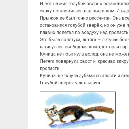
И вот на миг голубой зверёк остановилс
скаку остановилась над зверьком. И вдр
Прыжок её был точно рассчитан. Она все
остановился голубой зверёк, но он уже 
плавно полетел по воздуху над пропастью
Это была полетуха, летяга — летучая бе
натянулась свободная кожа, которая па
Куница не прыгнула вслед: она не может 
Летяга повернула хвост и, красиво закру
пропасти.
Куница щёлкнула зубами со злости и стал
Голубой зверёк ускользнул.