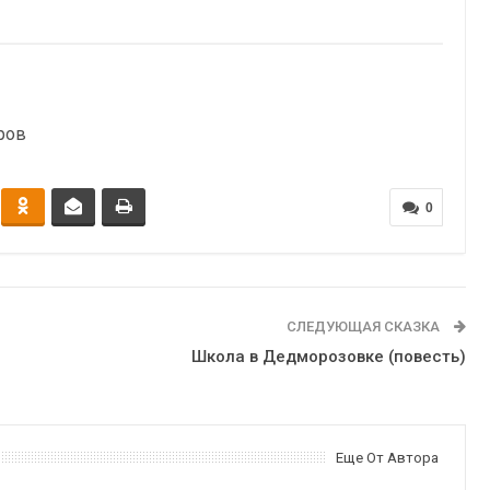
ров
0
СЛЕДУЮЩАЯ СКАЗКА
Школа в Дедморозовке (повесть)
Еще От Автора