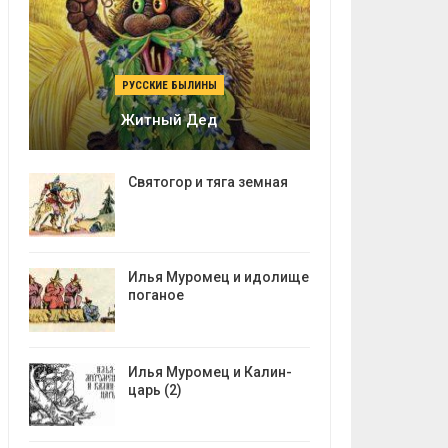
РУССКИЕ БЫЛИНЫ
Житный Дед
Святогор и тяга земная
Илья Муромец и идолище
поганое
Илья Муромец и Калин-
царь (2)