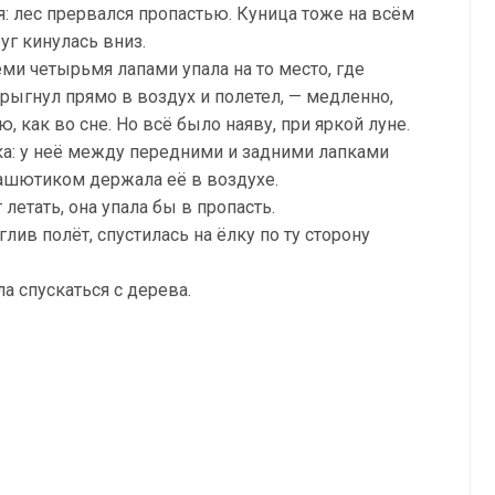
я: лес прервался пропастью. Куница тоже на всём
уг кинулась вниз.
ми четырьмя лапами упала на то место, где
прыгнул прямо в воздух и полетел, — медленно,
, как во сне. Но всё было наяву, при яркой луне.
лка: у неё между передними и задними лапками
рашютиком держала её в воздухе.
летать, она упала бы в пропасть.
глив полёт, спустилась на ёлку по ту сторону
а спускаться с дерева.