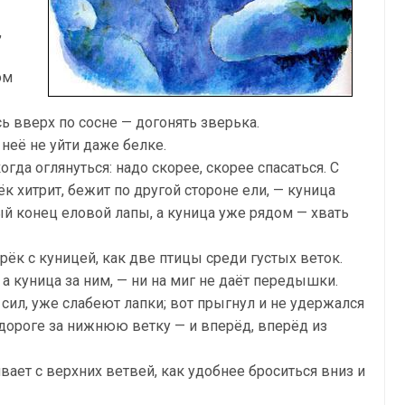
,
ом
ь вверх по сосне — догонять зверька.
 неё не уйти даже белке.
гда оглянуться: надо скорее, скорее спасаться. С
к хитрит, бежит по другой стороне ели, — куница
ый конец еловой лапы, а куница уже рядом — хвать
рёк с куницей, как две птицы среди густых веток.
 а куница за ним, — ни на миг не даёт передышки.
 сил, уже слабеют лапки; вот прыгнул и не удержался
о дороге за нижнюю ветку — и вперёд, вперёд из
ает с верхних ветвей, как удобнее броситься вниз и