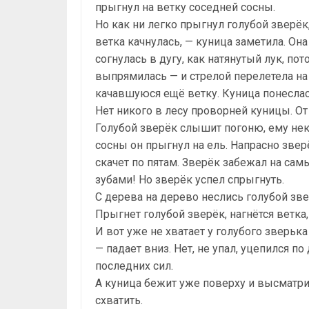
прыгнул на ветку соседней сосны.
Но как ни легко прыгнул голубой зверёк
ветка качнулась, — куница заметила. Она
согнулась в дугу, как натянутый лук, пот
выпрямилась — и стрелой перелетела на
качавшуюся ещё ветку. Куница понеслас
Нет никого в лесу проворней куницы. От
Голубой зверёк слышит погоню, ему неко
сосны он прыгнул на ель. Напрасно зверё
скачет по пятам. Зверёк забежал на сам
зубами! Но зверёк успел спрыгнуть.
С дерева на дерево неслись голубой зве
Прыгнет голубой зверёк, нагнётся ветка,
И вот уже не хватает у голубого зверька
— падает вниз. Нет, не упал, уцепился п
последних сил.
А куница бежит уже поверху и высматрив
схватить.