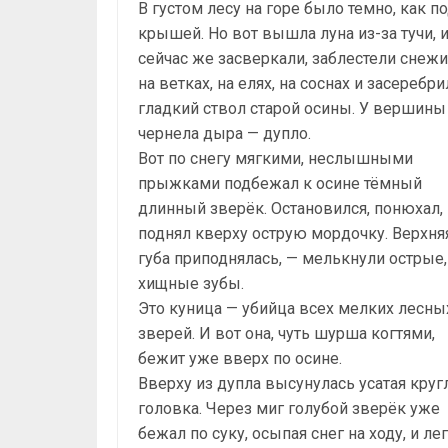
В густом лесу на горе было темно, как п
крышей. Но вот вышла луна из-за тучи, 
сейчас же засверкали, заблестели снеж
на ветках, на елях, на соснах и засеребри
гладкий ствол старой осины. У вершины
чернела дыра — дупло.
Вот по снегу мягкими, неслышными
прыжками подбежал к осине тёмный
длинный зверёк. Остановился, понюхал,
поднял кверху острую мордочку. Верхня
губа приподнялась, — мелькнули острые,
хищные зубы.
Это куница — убийца всех мелких лесны
зверей. И вот она, чуть шурша когтями,
бежит уже вверх по осине.
Вверху из дупла высунулась усатая круг
головка. Через миг голубой зверёк уже
бежал по суку, осыпая снег на ходу, и ле