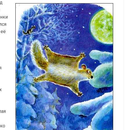
од
и
инки
лся
 её
я
х
лая
гко