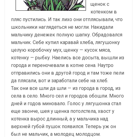
щенок с
котенком в
пляс пустились. И так лихо они отплясывали, что
школьники наглядеться не могли. Накидали
мальчику денежек полную шапку. Обрадовался
мальчик. Себе купил каравай хлеба, лягушонку
целую коробочку мух, щенку — кусок мяса,
котенку — рыбку. Наелись все досыта, вышли из
города и переночевали в копне сена. Наутро
отправились они в другой город и там тоже пели
да плясали, вот и заработали себе на хлеб.
Так они все шли да шли — из города в город, из
села в село. Много сел и городов обошли. Много
дней и годов миновало. Голос у лягушонка стал
еще звонче, шея у щенка потолстела, хвост у
котенка вырос длинный, а у мальчика над
верхней губой пушок появился. Теперь уж он
был не мальчик, а молодец молодцом.