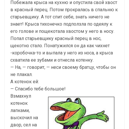
Побежала крыса на кухню и опустила свой хвост
в красный перец. Потом прокралась в спальню к
старьевщику. А тот спит себе, знать ничего не
знает! Крыса тихонечко подползла по одеялу к
его голове и пощекотала хвостом у него в носу.
Попал старьевщику красный перец в нос,
щекотно стало. Понатужился он да как чихнет
-коробочка-то и выпала у него из носа, а крыса
схватила ее зубами и отнесла котенку.
— На, — говорит, — неси своему братцу, чтобы он
не плакал.
А котенок ей:
— Спасибо тебе большое!
Взмахнул
котенок
лапками,
выскочил на
двор, сел на