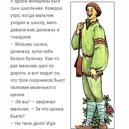
У одной женщины был
сын-школьник. Каждое
утро, когда мальчик
уходил в школу, мать
давала ему денежку и
говорила:
— Возьми, сынок,
денежку, купи себе
белую булочку. Как-то
раз мальчик шел по
дороге, и вот видит он,
что трое озорников бьют
палками маленького
щенка.
— Эй вы! — закричал
мальчик. — За что щенка
бьете?
— Не твое дело! Иди