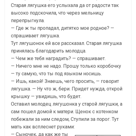
Старая лягушка его услыхала да от радости так
высоко подскочила, что через мельницу
перепрыгнула.
— Где ж ты пропадал, дитятко мое родное? —
спрашивает лягушка.
Тут лягушонок ей все рассказал. Старая лягушка
принялась благодарить молодца.
— Чем же тебя наградить? — спрашивает.
— Ничего мне не надо. Прошу только коробочку
— ту самую, что ты под языком носишь.
— Ишь, какой! Знаешь, чего просить, — говорит
лягушка. — Ну что ж, бери. Придет нужда, открой
крышку — увидишь, что будет.
Оставил молодец лягушонка у старой лягушки, а
сам пошел домой к матери. Щенок с котенком
побежали за ним следом, Ступили за порог. Тут
мать как всплеснет руками:
— Сыночек, да как же ты