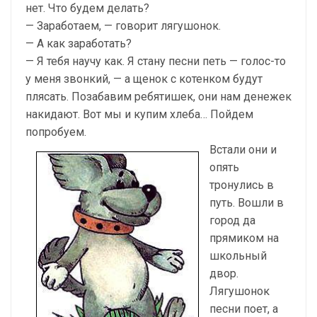
нет. Что будем делать?
— Заработаем, — говорит лягушонок.
— А как заработать?
— Я тебя научу как. Я стану песни петь — голос-то
у меня звонкий, — а щенок с котенком будут
плясать. Позабавим ребятишек, они нам денежек
накидают. Вот мы и купим хлеба… Пойдем
попробуем.
Встали они и
опять
тронулись в
путь. Вошли в
город да
прямиком на
школьный
двор.
Лягушонок
песни поет, а