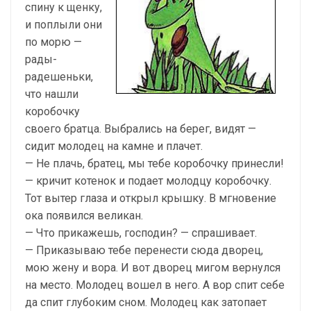
спину к щенку,
и поплыли они
по морю —
рады-
радешеньки,
что нашли
коробочку
своего братца. Выбрались на берег, видят —
сидит молодец на камне и плачет.
— Не плачь, братец, мы тебе коробочку принесли!
— кричит котенок и подает молодцу коробочку.
Тот вытер глаза и открыл крышку. В мгновение
ока появился великан.
— Что прикажешь, господин? — спрашивает.
— Приказываю тебе перенести сюда дворец,
мою жену и вора. И вот дворец мигом вернулся
на место. Молодец вошел в него. А вор спит себе
да спит глубоким сном. Молодец как затопает