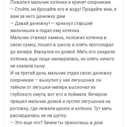
Пожалел мальчик котенка и кричит озорникам:
— Стойте, не бросайте его в воду! Продайте мне, я
вам за него денежку дам.
— Давай денежку! — крикнул старший
мальчишка и подал ему котенка.
Мальчик отвязал камень, положил котенка в
свою сумку, пошел в школу и опять проголодал
до вечера. Вернулся он домой. Мать его увидела
котенка, еще пуще нахмурилась, но опять ничего
не сказала сыну.
И на третий день мальчик отдал свою денежку
озорникам — выкупил у них лягушонка: он
тайком от лягушки-матери выскочил из
глубокого омута, вот его и поймали. Вечером
пришел мальчик домой и пустил лягушонка на
рогожку, где лежали щенок и котенок. Тут мать
рассердилась не на шутку:
— Это еще что? Зачем ты приносишь в дом