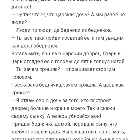
дитятко!
— Ну так что ж, что царская дочь? А мы разве не
люди?
— Люди-то люди, да бедняки из бедняков.
— Ты все-таки пойди посватай ее, а там увидим,
как дело обернется.
Встала мать, пошла в царский дворец. Старый
царь оглядел ее с головы до пят и топнул ногой.
— Ты зачем пришла? — спрашивает строгим
голосом.
Рассказала беднячка, зачем пришла. А царь как
крикнет:
— Я отдам свою дочь за того, кто построит
дворец больше и краше моего. Так и скажи
своему сынку. А теперь убирайся вон!
Пришла беднячка домой, передала сыну, что
требует старый царь. Выслушал сын свою мать,
вспомнил про лягушкину коробочку, вынул ее из