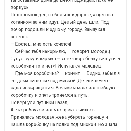
ты оставайся дома да меня поджидай, пока не
вернусь.
Пошел молодец по большой дороге, а щенок с
котенком за ним идут. Целый день шли. Под
вечер подошли к одному городу. Замяукал
котенок:
— Братец, мне есть хочется!
— Сейчас тебя накормлю, — говорит молодец.
Сунул руку в карман — хотел коробочку вынуть, а
коробочки-то и нету! Испугался молодец.
— Где моя коробочка? — кричит. — Видно, забыл я
ее дома на полке под миской. Делать нечего,
надо возвращаться. Возьмем мою волшебную
коробочку и опять тронемся в путь.
Повернули путники назад.
А с коробочкой вот что приключилось.
Принялась молодая жена убирать горницу и
нашла коробочку на полке под миской. Не знала