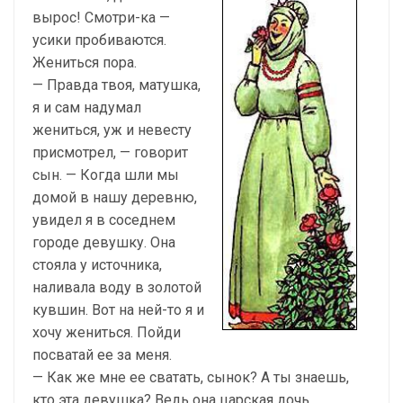
вырос! Смотри-ка —
усики пробиваются.
Жениться пора.
— Правда твоя, матушка,
я и сам надумал
жениться, уж и невесту
присмотрел, — говорит
сын. — Когда шли мы
домой в нашу деревню,
увидел я в соседнем
городе девушку. Она
стояла у источника,
наливала воду в золотой
кувшин. Вот на ней-то я и
хочу жениться. Пойди
посватай ее за меня.
— Как же мне ее сватать, сынок? А ты знаешь,
кто эта девушка? Ведь она царская дочь,