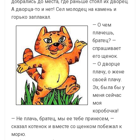
добрались до места, где раньше стоял их дворец.
А дворца-то и нет! Сел молодец на камень и
горько заплакал.
— О чем
плачешь,
братец? —
спрашивает
его щенок.
— О дворце
плачу, о жене
своей плачу.
Эх, была бы у
меня сейчас
моя
коробочка!
— Не плачь, братец, мы ее тебе принесем, —
сказал котенок и вместе со щенком побежал к
морю.