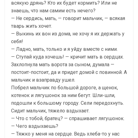
всякую дрянь? Кто их будет кормить? Или не
знаешь, что нам самим есть нечего?
— Не сердись, мать, — говорит мальчик, — всякая
тварь жить хочет.
— Выкинь их вон из дома, не хочу я их держать у
себя!
— Ладно, мать, только и я уйду вместе с ними.
— Ступай куда хочешь! — кричит мать в сердцах.
Захлопнула мать ворота за сыном, думала —
постоит-постоит, да и придет домой с повинной. А
мальчик и взаправду ушел.
Побрел мальчик по большой дороге, а щенок,
котенок и лягушонок за ним бегут. Шли-шли,
подошли к большому городу. Сели передохнуть.
Сидит мальчик, тяжело вздыхает.
— Что с тобой, братец? — спрашивает лягушонок.
— Чего вздыхаешь?
— Тяжко у меня на сердце. Ведь хлеба-то у нас