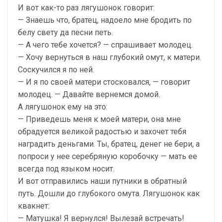
И вот как-то раз лягушонок говорит:
— Знаешь что, братец, надоело мне бродить по
белу свету да песни петь.
— А чего тебе хочется? — спрашивает молодец.
— Хочу вернуться в наш глубокий омут, к матери.
Соскучился я по ней.
— И я по своей матери стосковался, — говорит
молодец. — Давайте вернемся домой.
А лягушонок ему на это:
— Приведешь меня к моей матери, она мне
обрадуется великой радостью и захочет тебя
наградить деньгами. Ты, братец, денег не бери, а
попроси у нее серебряную коробочку — мать ее
всегда под языком носит.
И вот отправились наши путники в обратный
путь. Дошли до глубокого омута. Лягушонок как
квакнет:
— Матушка! Я вернулся! Вылезай встречать!