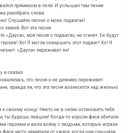
авился прямиком в поля. И услышал там пение
же разобрать слова:
ню! Слушайте песню о моих подвигах!
о змеей. Вот эта песня:
о «Дауси», моя песня о подвигах, не сгинет. Ее будут
героев! Хо! Я могла совершить этот подвиг! Хо! Я
счезнет. «Дауси» переживет ее!
 и сказал:
охвалялась, что песня о ее деяниях переживет
мне, правда ли, что эта песня вознесется над жизнью
 к своему концу. Никто не в силах остановить тебя.
м, ты будешь певцом! Когда-то короли фаса обитали
ими героями и вели войну с людьми, которые играли
в фаса часто замирали от ужаса, когда они слышали