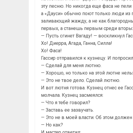
эту песню. Но никогда еще фаса не пели
а «Дауси» обычно поют только люди из п
заливающий жажду, а не как благородн
первых, а станешь первым среди вторых,
— Пусть сгинет Вагаду! — воскликнул Гас
Хо! Диерра, Агада, Ганна, Силла!
Хо! Фаса!
Гассир отправился к кузнецу. И попросил
— Сделай для меня лютню.
— Хорошо, но только на этой лютне нельз
— Это не твое дело. Сделай лютню.
И вот лютня готова. Кузнец отнес ее Гас
молчала. Кузнец засмеялся:
— Что я тебе говорил?
— Заставь ее зазвучать.
— Это не в моей власти. Об этом должен
— Но как?
И мастер ответил: