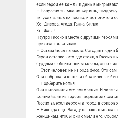
если герои ее каждый день выигрываю
— Напрасно ты мне не веришь,—вздохнул 
ты услышишь их песню, и вот это-то и ес
Хо! Диерра, Агада, Ганна, Силла!
Хо! Фаса!
Наутро Гассир вместе с другими героями 
приказал он воинам:
— Оставайтесь на месте. Сегодня я один 
Герои остались кто где стоял, а Гассир 
бурдама с обнаженным мечом; он косил и
— Этот человек не из рода фаса. Это сам
Они побросали копья и обратились в бег
— Подберите копья.
Они выполнили его повеление. И запели: 
величайший из героев, вершитель славн
Гассир въехал верхом в город в сопрово
— Никогда еще Вагаду не захватывала с
женщинам, чтобы они омыли его. Собрал