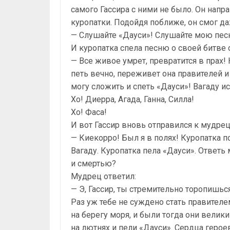
самого Гассира с ними не было. Он напр
куропатки. Подойдя поближе, он смог да
— Слушайте «Дауси»! Слушайте мою пес
И куропатка спела песню о своей битве с
— Все живое умрет, превратится в прах! Н
петь вечно, переживет она правителей и 
могу сложить и спеть «Дауси»! Вагаду и
Хо! Диерра, Агада, Ганна, Силла!
Хо! Фаса!
И вот Гассир вновь отправился к мудрецу
— Киекорро! Был я в полях! Куропатка п
Вагаду. Куропатка пела «Дауси». Ответь 
и смертью?
Мудрец ответил:
— Э, Гассир, ты стремительно торопишься
Раз уж тебе не суждено стать правителе
на берегу моря, и были тогда они велик
на лютнях и пели «Дауси». Сердца герое