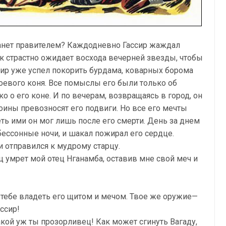
станет правителем? Каждодневно Гассир жаждал
к страстно ожидает восхода вечерней звезды, чтобы
сир уже успел покорить бурдама, коварных борома
боевого коня. Все помыслы его были только об
ко о его коне. И по вечерам, возвращаясь в город, он
воины превозносят его подвиги. Но все его мечты
ь ими он мог лишь после его смерти. День за днем
бессонные ночи, и шакал пожирал его сердце.
 отправился к мудрому старцу.
 умрет мой отец Нганамба, оставив мне свой меч и
не тебе владеть его щитом и мечом. Твое же оружие—
ассир!
акой уж ты прозорливец! Как может сгинуть Вагаду,