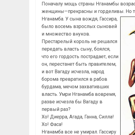
Поначалу мощь страны Нганамбы возра
женщины—прекрасны и горделивы. Но те ф
Нганамба.
У сына вождя, Гассира,
было восемь взрослых сыновей
и множество внуков.
Престарелый король не решался
передать власть сыну, боялся,
что его гордость пострадает, если
он, перестанет быть правителем,
и вот Вагаду исчезла, народ
борома превратился в рабов
бурдама, мечом захвативших
власть. Умри Нганамба вовремя,
разве исчезла бы Вагаду в
первый раз?
Хо! Диерра, Агада, Ганна, Силла!
Хо! Фаса!
Нганамба все не умирал. Гассиру