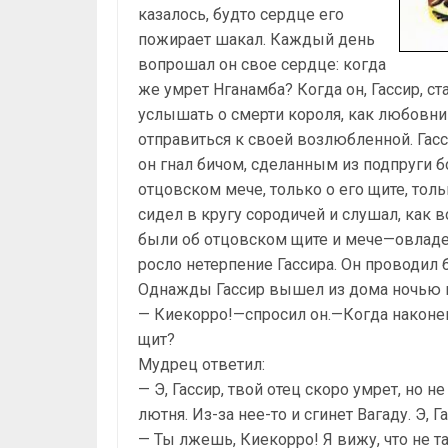
казалось, будто сердце его
пожирает шакал. Каждый день
вопрошал он свое сердце: когда
же умрет Нганамба? Когда он, Гассир, 
услышать о смерти короля, как любовни
отправиться к своей возлюбленной. Гас
он гнал бичом, сделанным из подпруги 
отцовском мече, только о его щите, толь
сидел в кругу сородичей и слушал, как 
были об отцовском щите и мече—овладет
росло нетерпение Гассира. Он проводил 
Однажды Гассир вышел из дома ночью и
— Киекорро!—спросил он.—Когда наконец
щит?
Мудрец ответил:
— Э, Гассир, твой отец скоро умрет, но 
лютня. Из-за нее-то и сгинет Вагаду. Э, Г
— Ты лжешь, Киекорро! Я вижу, что не т