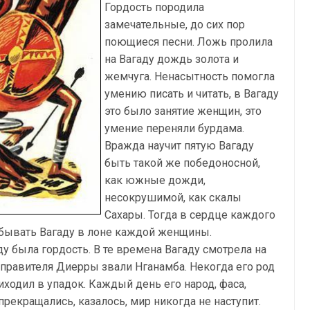
Гордость породила
замечательные, до сих пор
поющиеся песни. Ложь пролила
на Вагаду дождь золота и
жемчуга. Ненасытность помогла
умению писать и читать, в Вагаду
это было занятие женщин, это
умение переняли бурдама.
Вражда научит пятую Вагаду
быть такой же победоносной,
как южные дожди,
несокрушимой, как скалы
Сахары. Тогда в сердце каждого
ебывать Вагаду в лоне каждой женщины.
у была гордость. В те времена Вагаду смотрела на
 правителя Диерры звали Нганамба. Некогда его род
ходил в упадок. Каждый день его народ, фаса,
прекращались, казалось, мир никогда не наступит.