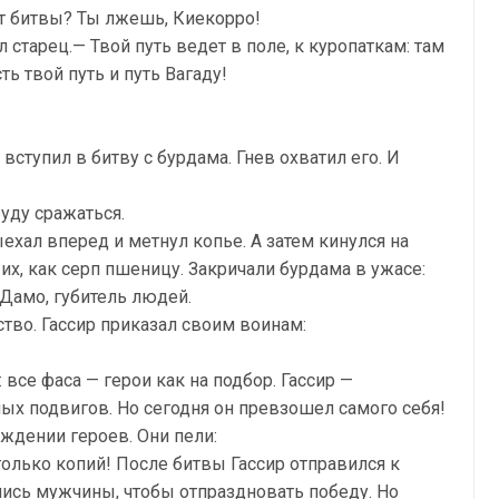
т битвы? Ты лжешь, Киекорро!
старец.— Твой путь ведет в поле, к куропаткам: там
ть твой путь и путь Вагаду!
вступил в битву с бурдама. Гнев охватил его. И
буду сражаться.
выехал вперед и метнул копье. А затем кинулся на
х, как серп пшеницу. Закричали бурдама в ужасе:
 Дамо, губитель людей.
ство. Гассир приказал своим воинам:
все фаса — герои как на подбор. Гассир —
ых подвигов. Но сегодня он превзошел самого себя!
ждении героев. Они пели:
только копий! После битвы Гассир отправился к
ись мужчины, чтобы отпраздновать победу. Но