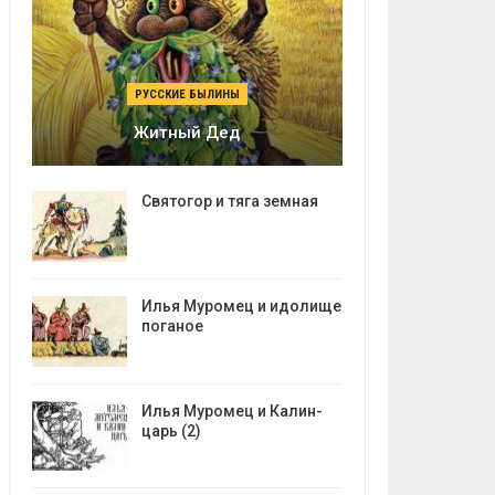
РУССКИЕ БЫЛИНЫ
Житный Дед
Святогор и тяга земная
Илья Муромец и идолище
поганое
Илья Муромец и Калин-
царь (2)