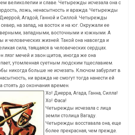
ем великолепии и славе. Четырежды исчезала она с
ордость, ложь, ненасытность и вражда. Четырежды
 Диеррой, Агадой, Ганной и Силлой. Четырежды
север, на запад, на восток и на юг. Окружали ее
еверными, западными, восточными и южными. А
ны и человеческих жизней. Такой она навсегда и
еликая сила, таящаяся в человеческих сердцах.
 лязг мечей и звон щитов, иногда же она
ыпает, утомленная суетным людским тщеславием.
тобы никогда больше не исчезать. Ключом забурлит в
насытность, ни вражда не смогут тогда нанести ей
а стоять до окончания времен.
Хо! Диерра, Агада, Ганна, Силла!
Хо! Фаса!
Четырежды исчезала с лица
земли столица Вагаду.
Четырежды восставала она, еще
более прекрасная, чем прежде.